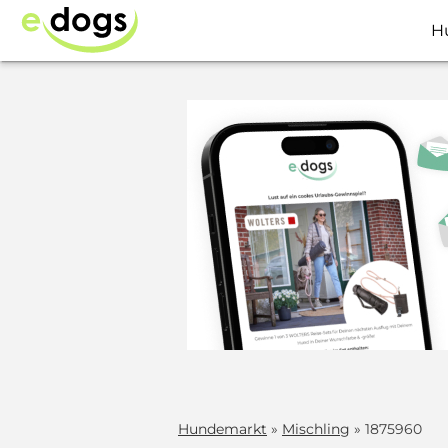
H
Hundemarkt
»
Mischling
» 1875960