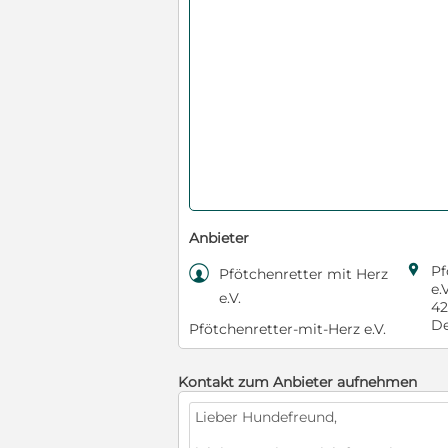
Anbieter

Pf

Pfötchenretter mit Herz
e.V
e.V.
42
De
Pfötchenretter-mit-Herz e.V.
Kontakt zum Anbieter aufnehmen