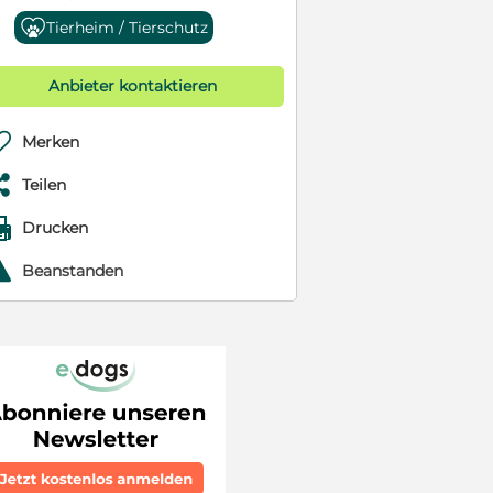
Tierheim / Tierschutz
Anbieter kontaktieren

Merken

Teilen

Drucken
r
Beanstanden