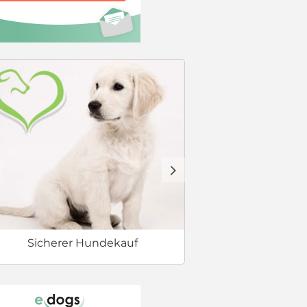
Welcher Hund 
d
Sicherer Hundekauf