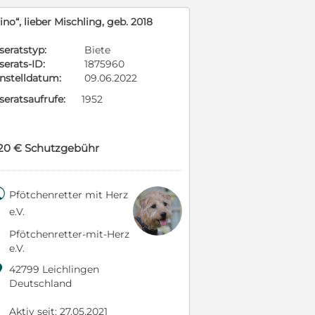
ino“, lieber Mischling, geb. 2018
seratstyp:
Biete
serats-ID:
1875960
instelldatum:
09.06.2022
seratsaufrufe:
1952
20 € Schutzgebühr

Pfötchenretter mit Herz
e.V.
Pfötchenretter-mit-Herz
e.V.

42799 Leichlingen
Deutschland
Aktiv seit: 27.05.2021