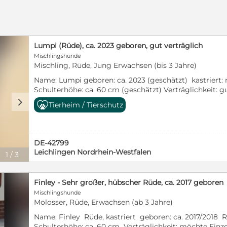
Lumpi (Rüde), ca. 2023 geboren, gut verträglich
Mischlingshunde
Mischling, Rüde, Jung Erwachsen (bis 3 Jahre)
Name: Lumpi geboren: ca. 2023 (geschätzt) kastriert: 
Schulterhöhe: ca. 60 cm (geschätzt) Verträglichkeit: g
bekannt, kann nicht getestet werden derzeit: Auffang
d
Tierheim / Tierschutz
und Wesen: Lumpi ist einer von vielen Fundhunden aus 
gemischten Rudel, ist gut verträglich und zudem ein 
Halsband kennt er noch nicht, da es in der Auffangsta
noch Gassigänger gibt. Das sollte aber kein Problem sei
DE-42799
Zuhause mit einem hundesicher eingezäunten Garten,
Leichlingen Nordrhein-Westfalen
1
/
3
Lumpi ist ein sehr sozialer Rüde, der noch nicht viel 
Halter sollten ihm Zeit und Geduld entgegenbringen, d
kann. Pfötchenretter mit Herz e.V. ist ein gem. §11 v
Finley - Sehr großer, hübscher Rüde, ca. 2017 geboren
Gladbach als Tierschutzverein zertifiziert. Eine Vermit
Mischlingshunde
persönlicher Vorkontrolle sowie gegen Schutzvertrag
Molosser, Rüde, Erwachsen (ab 3 Jahre)
350 € + 200 € Transportkosten. Darin enthalten sind v
blauer EU-Impfpass, Wurmkur, Flohmittel sowie inkl. 
Name: Finley Rüde, kastriert geboren: ca. 2017/2018 R
Kontakt: Pfötchenretter mit Herz e.V. Bettina Vogelsk
Schulterhöhe: ca. 60 cm Verträglichkeit: möchte Ein