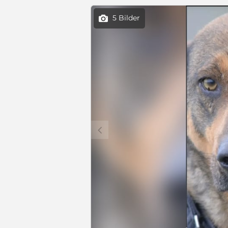
5 Bilder

c