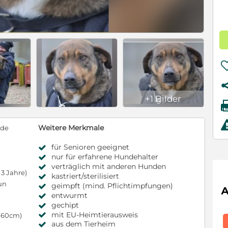
+1 Bilder
Weitere Merkmale
nde
für Senioren geeignet
nur für erfahrene Hundehalter
verträglich mit anderen Hunden
3 Jahre)
kastriert/sterilisiert
un
geimpft (mind. Pflichtimpfungen)
entwurmt
gechipt
mit EU-Heimtierausweis
s 60cm)
aus dem Tierheim