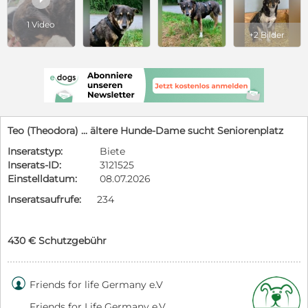
1 Video
+2 Bilder
Teo (Theodora) ... ältere Hunde-Dame sucht Seniorenplatz
Inseratstyp:
Biete
Inserats-ID:
3121525
Einstelldatum:
08.07.2026
Inseratsaufrufe:
234
430 € Schutzgebühr

Friends for life Germany e.V
Friends for Life Germany e.V.