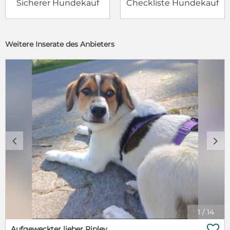
Sicherer Hundekauf
Checkliste Hundekauf
Weitere Inserate des Anbieters
c
d
1
/
14

Aufgeweckter lieber Ripley