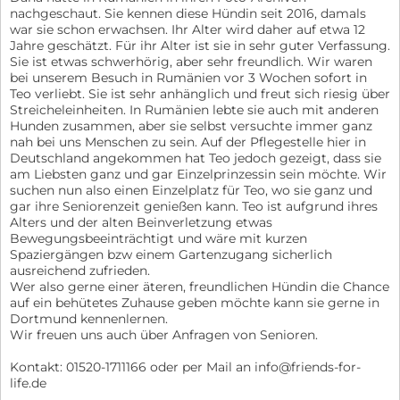
nachgeschaut. Sie kennen diese Hündin seit 2016, damals
war sie schon erwachsen. Ihr Alter wird daher auf etwa 12
Jahre geschätzt. Für ihr Alter ist sie in sehr guter Verfassung.
Sie ist etwas schwerhörig, aber sehr freundlich. Wir waren
bei unserem Besuch in Rumänien vor 3 Wochen sofort in
Teo verliebt. Sie ist sehr anhänglich und freut sich riesig über
Streicheleinheiten. In Rumänien lebte sie auch mit anderen
Hunden zusammen, aber sie selbst versuchte immer ganz
nah bei uns Menschen zu sein. Auf der Pflegestelle hier in
Deutschland angekommen hat Teo jedoch gezeigt, dass sie
am Liebsten ganz und gar Einzelprinzessin sein möchte. Wir
suchen nun also einen Einzelplatz für Teo, wo sie ganz und
gar ihre Seniorenzeit genießen kann. Teo ist aufgrund ihres
Alters und der alten Beinverletzung etwas
Bewegungsbeeinträchtigt und wäre mit kurzen
Spaziergängen bzw einem Gartenzugang sicherlich
ausreichend zufrieden.
Wer also gerne einer äteren, freundlichen Hündin die Chance
auf ein behütetes Zuhause geben möchte kann sie gerne in
Dortmund kennenlernen.
Wir freuen uns auch über Anfragen von Senioren.
Kontakt: 01520-1711166 oder per Mail an info@friends-for-
life.de