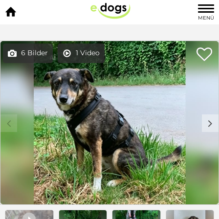

MENÜ

6 Bilder
1 Video


c
d
