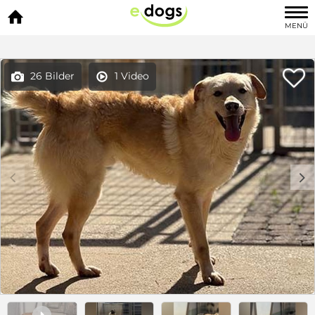

MENÜ

26 Bilder
1 Video


c
d
