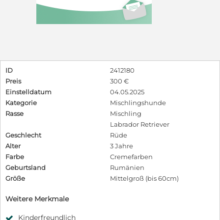
ID
2412180
Preis
300 €
Einstelldatum
04.05.2025
Kategorie
Mischlingshunde
Rasse
Mischling
Labrador Retriever
Geschlecht
Rüde
Alter
3 Jahre
Farbe
Cremefarben
Geburtsland
Rumänien
Größe
Mittelgroß (bis 60cm)
Weitere Merkmale
Kinderfreundlich