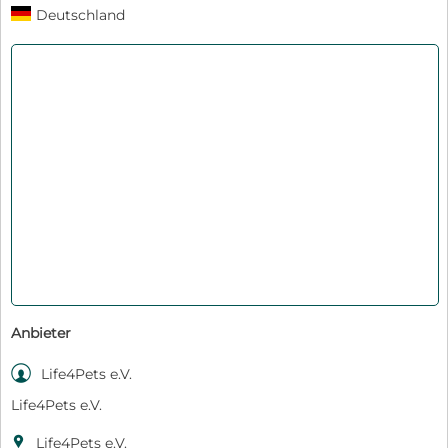
Deutschland
Anbieter

Life4Pets e.V.
Life4Pets e.V.

Life4Pets e.V.