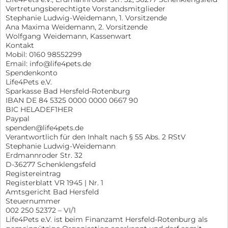
Vertretungsberechtigte Vorstandsmitglieder
Stephanie Ludwig-Weidemann, 1. Vorsitzende
Ana Maxima Weidemann, 2. Vorsitzende
Wolfgang Weidemann, Kassenwart
Kontakt
Mobil: 0160 98552299
Email: info@life4pets.de
Spendenkonto
Life4Pets e.V.
Sparkasse Bad Hersfeld-Rotenburg
IBAN DE 84 5325 0000 0000 0667 90
BIC HELADEF1HER
Paypal
spenden@life4pets.de
Verantwortlich für den Inhalt nach § 55 Abs. 2 RStV
Stephanie Ludwig-Weidemann
Erdmannroder Str. 32
D-36277 Schenklengsfeld
Registereintrag
Registerblatt VR 1945 | Nr. 1
Amtsgericht Bad Hersfeld
Steuernummer
002 250 52372 – VI/1
Life4Pets e.V. ist beim Finanzamt Hersfeld-Rotenburg als