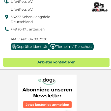

Life4Pets e.V.
Life4Pets e.V.

36277 Schenklengsfeld
Deutschland
9
+49 (0)17... anzeigen
Aktiv seit: 04.09.2020
Geprüfte Identität
Tierheim / Tierschutz
Anbieter kontaktieren