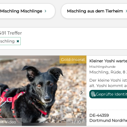
arbeiten und seinem Wesen nach a
Mischling Mischlinge
Mischling aus dem Tierheim
d
er der alleinige Artgenosse in der 
Mann etwas jagdlich motiviert ist
spielt, sollen auch Katzen oder Klei
Wohngemeinschaft leben. Ein Hau
491 Treffer
wäre für ihn als Domizil ideal. Malin
schling
Potential und ein treuer Weggefä
H
Sprichwort: „Wen der Himmel liebt
Freund“!
Gold-Inserat
Kleiner Yoshi wart
Mischlingshunde
Mischling, Rüde, 8
Der kleine Yoshi is
alt. Yoshi kommt 
Tierheim Casa Caine
d
Geprüfte Identi
Jahre warten, bis er 
Deutschland in ein
durfte. Doch leide
zurück, hielt sich 
DE-44359
Körbchen auf und 
Dortmund Nordrhe
it Video
1
/
10
gegenüber sehr än