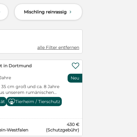
uslasten. Allerdings möchte
Mischling reinrassig
d
d
Familie sein. Da der junge
 und auch gerne mal Chef
ntiere nicht in der
s mit eingezäuntem Garten
 ist ein toller Hund mit viel
hrte – ganz nach dem
alle Filter entfernen
, dem schickt er einen

et in Dortmund
 Jahre
Neu
t 35 cm groß und ca. 8 Jahre
aus unserem rumänischen
lui. Dort musste er mehr als 2
tät
Tierheim / Tierschutz
m Mai 2025 nach
 eigenes Zuhause ausreisen
r zog er sich dort zunehmend
fast nur noch in seinem
430 €
war seiner Adoptantin
in-Westfalen
(Schutzgebühr)
gstlich. Seine Spaziergänge