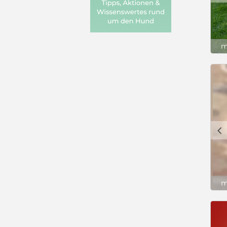
m
c
m