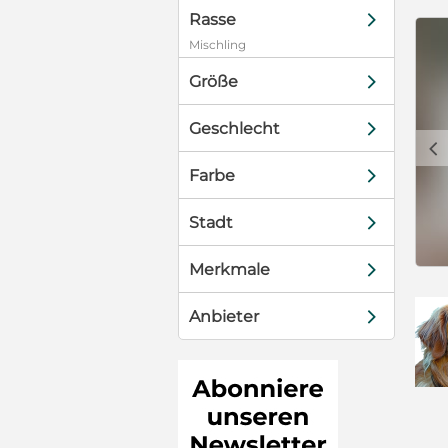
d
Rasse
Mischling
d
Größe
d
Geschlecht
c
d
Farbe
d
Stadt
d
Merkmale
d
Anbieter