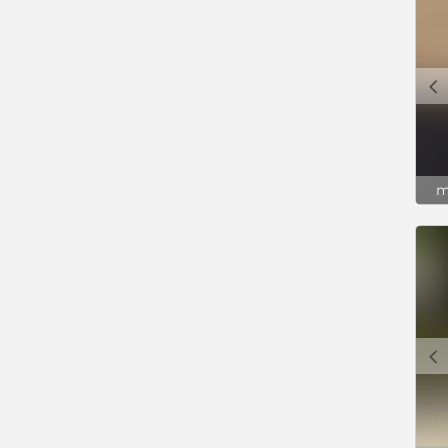
c
m
c