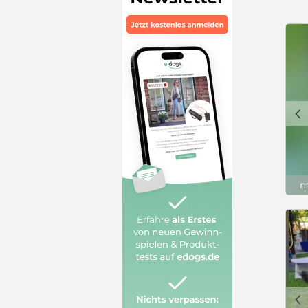
c
m
c