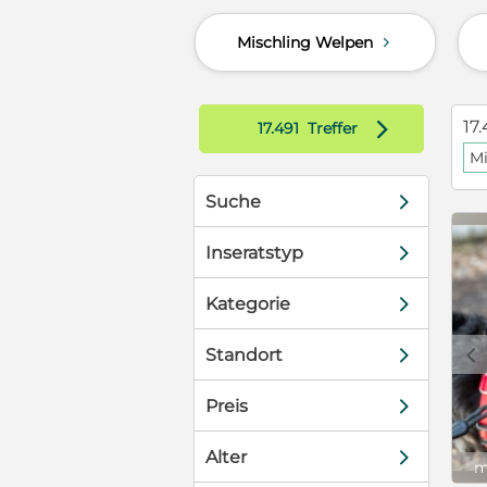
 Geborgenheit
Mischling Welpen
d
ionen ein
ebevoller
öhliche,
das Herz
d
17.
17.491
Treffer
eue und Freude
Mi
tation ín
ist er mit
d
Suche
d
Inseratstyp
d
Kategorie
c
d
Standort
d
Preis
d
Alter
m