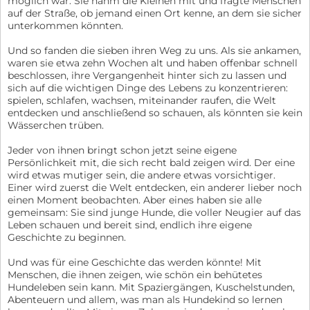
möglich war. Sie nahm die Kleinen mit und fragte Menschen
auf der Straße, ob jemand einen Ort kenne, an dem sie sicher
unterkommen könnten.
Und so fanden die sieben ihren Weg zu uns. Als sie ankamen,
waren sie etwa zehn Wochen alt und haben offenbar schnell
beschlossen, ihre Vergangenheit hinter sich zu lassen und
sich auf die wichtigen Dinge des Lebens zu konzentrieren:
spielen, schlafen, wachsen, miteinander raufen, die Welt
entdecken und anschließend so schauen, als könnten sie kein
Wässerchen trüben.
Jeder von ihnen bringt schon jetzt seine eigene
Persönlichkeit mit, die sich recht bald zeigen wird. Der eine
wird etwas mutiger sein, die andere etwas vorsichtiger.
Einer wird zuerst die Welt entdecken, ein anderer lieber noch
einen Moment beobachten. Aber eines haben sie alle
gemeinsam: Sie sind junge Hunde, die voller Neugier auf das
Leben schauen und bereit sind, endlich ihre eigene
Geschichte zu beginnen.
Und was für eine Geschichte das werden könnte! Mit
Menschen, die ihnen zeigen, wie schön ein behütetes
Hundeleben sein kann. Mit Spaziergängen, Kuschelstunden,
Abenteuern und allem, was man als Hundekind so lernen