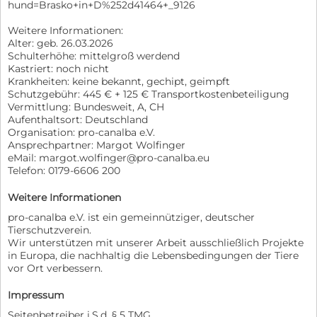
hund=Brasko+in+D%252d41464+_9126
Weitere Informationen:
Alter: geb. 26.03.2026
Schulterhöhe: mittelgroß werdend
Kastriert: noch nicht
Krankheiten: keine bekannt, gechipt, geimpft
Schutzgebühr: 445 € + 125 € Transportkostenbeteiligung
Vermittlung: Bundesweit, A, CH
Aufenthaltsort: Deutschland
Organisation: pro-canalba e.V.
Ansprechpartner: Margot Wolfinger
eMail: margot.wolfinger@pro-canalba.eu
Telefon: 0179-6606 200
Weitere Informationen
pro-canalba e.V. ist ein gemeinnütziger, deutscher
Tierschutzverein.
Wir unterstützen mit unserer Arbeit ausschließlich Projekte
in Europa, die nachhaltig die Lebensbedingungen der Tiere
vor Ort verbessern.
Impressum
Seitenbetreiber i.S.d. § 5 TMG