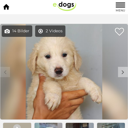

MENÜ

14 Bilder
2 Videos


c
d
