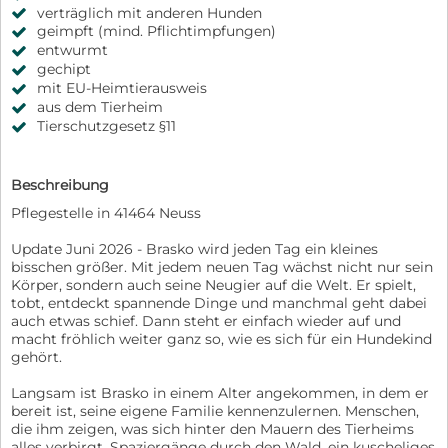
verträglich mit anderen Hunden
geimpft (mind. Pflichtimpfungen)
entwurmt
gechipt
mit EU-Heimtierausweis
aus dem Tierheim
Tierschutzgesetz §11
Beschreibung
Pflegestelle in 41464 Neuss
Update Juni 2026 - Brasko wird jeden Tag ein kleines
bisschen größer. Mit jedem neuen Tag wächst nicht nur sein
Körper, sondern auch seine Neugier auf die Welt. Er spielt,
tobt, entdeckt spannende Dinge und manchmal geht dabei
auch etwas schief. Dann steht er einfach wieder auf und
macht fröhlich weiter ganz so, wie es sich für ein Hundekind
gehört.
Langsam ist Brasko in einem Alter angekommen, in dem er
bereit ist, seine eigene Familie kennenzulernen. Menschen,
die ihm zeigen, was sich hinter den Mauern des Tierheims
alles verbirgt. Spaziergänge durch den Wald, ein kuscheliges