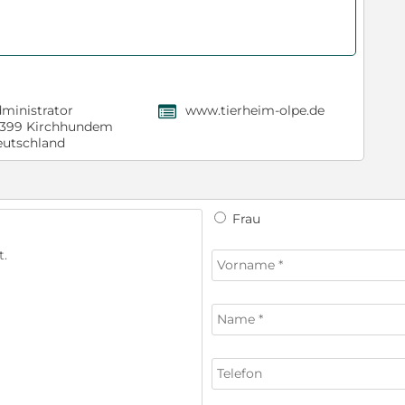
ministrator
www.tierheim-olpe.de
,
399 Kirchhundem
utschland
Frau