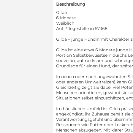
Beschreibung
Gilda
6 Monate
Weiblich
Auf Pflegestelle in 57368
Gilda – junge Hündin mit Charakter 
Gilda ist eine etwa 6 Monate junge H
Portion Selbstbewusstsein durchs Leb
souverän, aufmerksam und sehr eigen
Grundlage für einen Hund, der später
In neuen oder noch ungewohnten Situ
oder anderen Umweltreizen) kann Gil
Gleichzeitig zeigt sie dabei viel Pot
Menschen orientieren, gewinnt sie sch
Situationen selbst einzuschätzen, ent
Im häuslichen Umfeld ist Gilda prä
angekündigt, ihr Zuhause behält sie g
Verantwortungsgefühl und übernim
Ressourcen wie Futter oder Leckerche
Menschen abzugeben. Mit klarer Struk