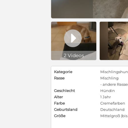

2 Videos
Kategorie
Mischlingshu
Rasse
Mischling
- andere Rass
Geschlecht
Hündin
Alter
1 Jahr
Farbe
Cremefarben
Geburtsland
Deutschland
Größe
Mittelgroß (bi