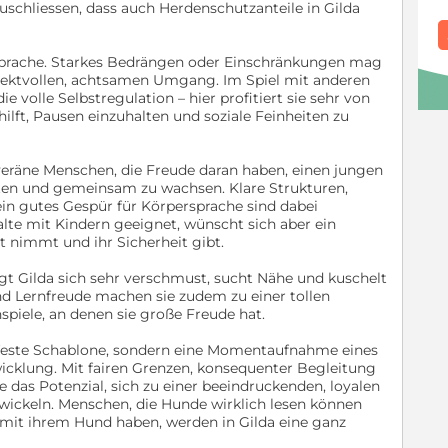
szuschliessen, dass auch Herdenschutzanteile in Gilda
rsprache. Starkes Bedrängen oder Einschränkungen mag
espektvollen, achtsamen Umgang. Im Spiel mit anderen
e volle Selbstregulation – hier profitiert sie sehr von
ilft, Pausen einzuhalten und soziale Feinheiten zu
uveräne Menschen, die Freude daran haben, einen jungen
ten und gemeinsam zu wachsen. Klare Strukturen,
ein gutes Gespür für Körpersprache sind dabei
alte mit Kindern geeignet, wünscht sich aber ein
t nimmt und ihr Sicherheit gibt.
igt Gilda sich sehr verschmust, sucht Nähe und kuschelt
und Lernfreude machen sie zudem zu einer tollen
spiele, an denen sie große Freude hat.
ne feste Schablone, sondern eine Momentaufnahme eines
icklung. Mit fairen Grenzen, konsequenter Begleitung
e das Potenzial, sich zu einer beeindruckenden, loyalen
twickeln. Menschen, die Hunde wirklich lesen können
t mit ihrem Hund haben, werden in Gilda eine ganz