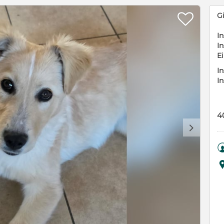

G
In
In
E
In
I
4
d