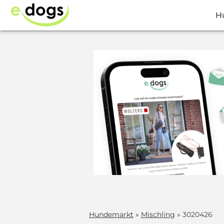
H
Hundemarkt
»
Mischling
» 3020426