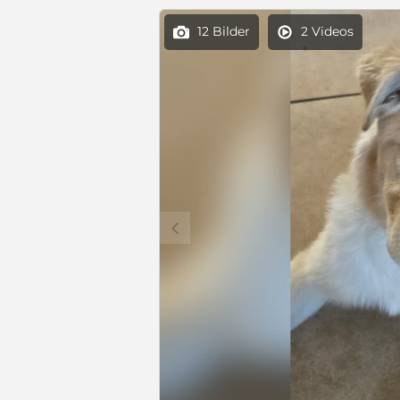
12 Bilder
2 Videos


c