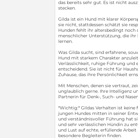
das bereits sehr gut. Es ist nicht au
stecken.
Gilda ist ein Hund mit klarer Körpe
sie nicht, stattdessen schätzt sie r
Hunden fehlt ihr altersbedingt noch di
menschlicher Unterstützung, die ihr h
lernen.
Was Gilda sucht, sind erfahrene, so
Hund mit starkem Charakter anzulei
Verlässlichkeit, ruhige Führung und 
entscheidend. Sie ist nicht für Haush
Zuhause, das ihre Persönlichkeit erns
Mit Menschen, denen sie vertraut, ze
unglaublich gerne. Ihre Intelligenz 
Partnerin für Denk-, Such- und Nasen
*Wichtig:* Gildas Verhalten ist kei
jungen Hundes mitten in seiner Entw
und verständnisvoller Führung hat si
und sehr verlässlichen Hündin zu en
und Lust auf echte, erfüllende Arbei
besondere Begleiterin finden.