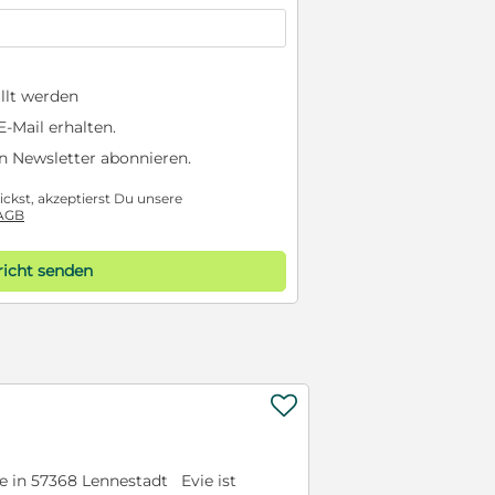
llt werden
-Mail erhalten.
n Newsletter abonnieren.
ckst, akzeptierst Du unsere
AGB
icht senden

lle in 57368 Lennestadt Evie ist