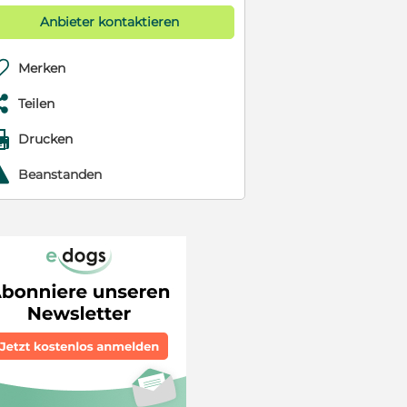
Anbieter kontaktieren

Merken

Teilen

Drucken
r
Beanstanden