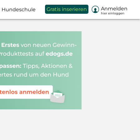

Anmelden
Gratis inserieren
Hundeschule
hier einloggen