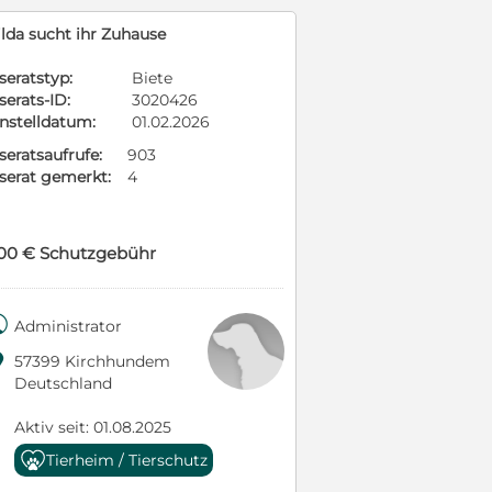
ilda sucht ihr Zuhause
seratstyp:
Biete
serats-ID:
3020426
instelldatum:
01.02.2026
seratsaufrufe:
903
nserat gemerkt:
4
00 € Schutzgebühr

Administrator

57399 Kirchhundem
Deutschland
Aktiv seit: 01.08.2025
Tierheim / Tierschutz