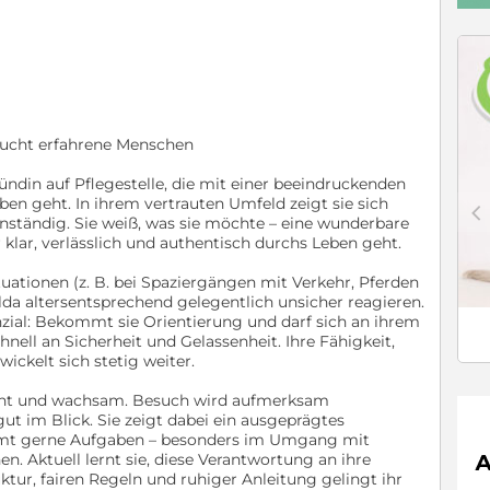
sucht erfahrene Menschen
ündin auf Pflegestelle, die mit einer beeindruckenden
en geht. In ihrem vertrauten Umfeld zeigt sie sich
c
ständig. Sie weiß, was sie möchte – eine wunderbare
 klar, verlässlich und authentisch durchs Leben geht.
ationen (z. B. bei Spaziergängen mit Verkehr, Pferden
da altersentsprechend gelegentlich unsicher reagieren.
enzial: Bekommt sie Orientierung und darf sich an ihrem
nell an Sicherheit und Gelassenheit. Ihre Fähigkeit,
wickelt sich stetig weiter.
sent und wachsam. Besuch wird aufmerksam
ut im Blick. Sie zeigt dabei ein ausgeprägtes
mt gerne Aufgaben – besonders im Umgang mit
n. Aktuell lernt sie, diese Verantwortung an ihre
tur, fairen Regeln und ruhiger Anleitung gelingt ihr