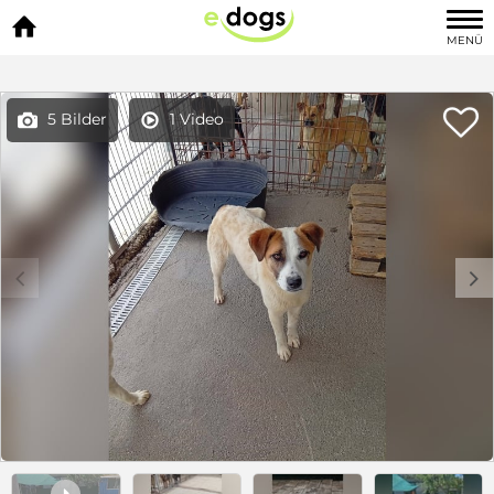

MENÜ

5 Bilder
1 Video


c
d
