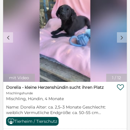
c
d
mit Video
1
/
12

Dorelia - kleine Herzenshündin sucht ihren Platz
Mischlingshunde
Mischling, Hündin, 4 Monate
Name: Dorelia Alter: ca. 2,5–3 Monate Geschlecht:
weiblich Vermutliche Endgröße: ca. 50–55 cm
Schulterhöhe Aufenthaltsort: Sofia, Bulgarien – bei
Tierheim / Tierschutz
den PetSisters Dorelia hat ihr ganzes Leben noch
vor sich – und wünscht sich nichts sehnlicher als