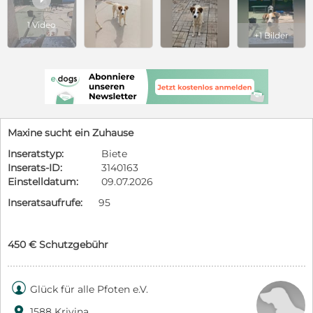
1 Video
+1 Bilder
Maxine sucht ein Zuhause
Inseratstyp:
Biete
Inserats-ID:
3140163
Einstelldatum:
09.07.2026
Inseratsaufrufe:
95
450 € Schutzgebühr

Glück für alle Pfoten e.V.

1588 Krivina