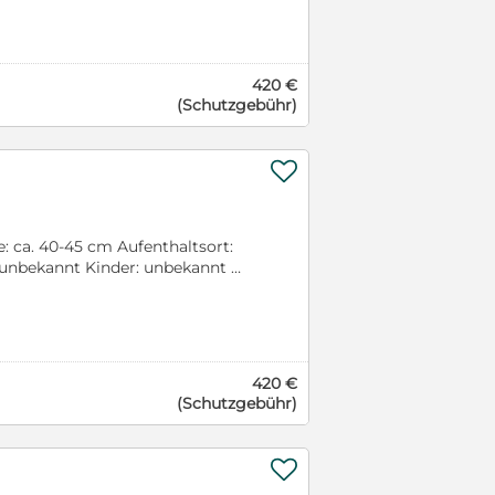
. Nun fehlt mir noch ein zu
tauskunft ausfüllen:
dz Supporter
420 €
(Schutzgebühr)

e: ca. 40-45 cm Aufenthaltsort:
n: unbekannt Kinder: unbekannt
ht mehr um ihn kümmern konnte
 ein lieber Kerl. Alles was er
 glücklich zu sein. Wer möchte
die Selbstauskunft ausfüllen:
dz Supporter:
420 €
(Schutzgebühr)
