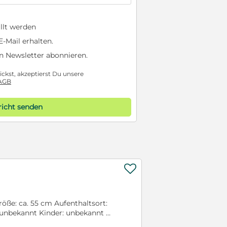
llt werden
-Mail erhalten.
n Newsletter abonnieren.
ckst, akzeptierst Du unsere
AGB
icht senden

Größe: ca. 55 cm Aufenthaltsort:
n: unbekannt Kinder: unbekannt
grig, durstig und verfilzt. Ich