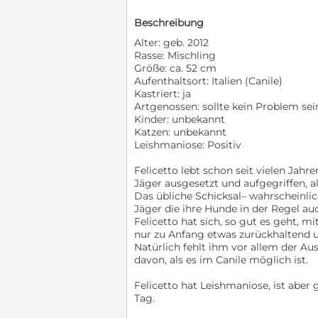
Beschreibung
Alter: geb. 2012
Rasse: Mischling
Größe: ca. 52 cm
Aufenthaltsort: Italien (Canile)
Kastriert: ja
Artgenossen: sollte kein Problem sei
Kinder: unbekannt
Katzen: unbekannt
Leishmaniose: Positiv
Felicetto lebt schon seit vielen Jah
Jäger ausgesetzt und aufgegriffen, al
Das übliche Schicksal– wahrscheinlich 
Jäger die ihre Hunde in der Regel au
Felicetto hat sich, so gut es geht, m
nur zu Anfang etwas zurückhaltend u
Natürlich fehlt ihm vor allem der Au
davon, als es im Canile möglich ist.
Felicetto hat Leishmaniose, ist aber 
Tag.