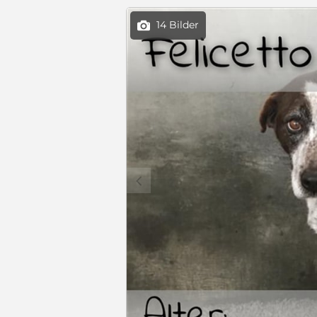
14 Bilder

c