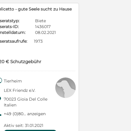
licetto - gute Seele sucht zu Hause
seratstyp:
Biete
serats-ID:
1436017
instelldatum:
08.02.2021
seratsaufrufe:
1973
20 € Schutzgebühr

Tierheim
LEX Friendz e.V.

70023 Gioia Del Colle
Italien
9
+49 (0)80... anzeigen
Aktiv seit: 31.01.2021