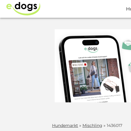
H
Hundemarkt
»
Mischling
» 1436017