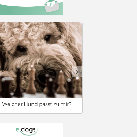
Erstausstat
d
Welcher Hund passt zu mir?