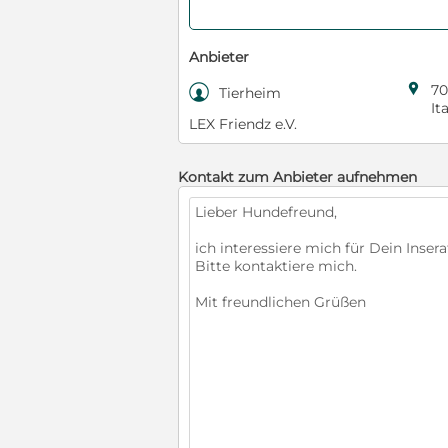
Anbieter

70

Tierheim
It
LEX Friendz e.V.
Kontakt zum Anbieter aufnehmen