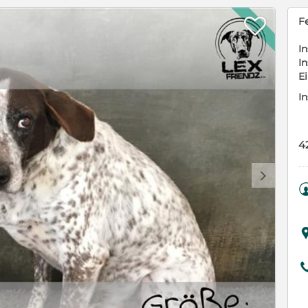

Fe
In
In
E
In
4
d