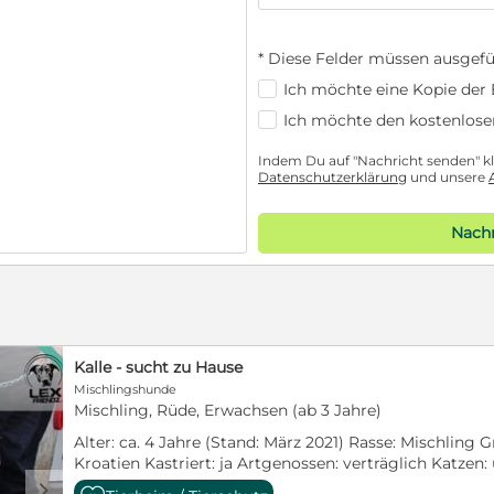
* Diese Felder müssen ausgefü
Ich möchte eine Kopie der E
Ich möchte den kostenlose
Indem Du auf "Nachricht senden" kli
Datenschutzerklärung
und unsere
Nachr
Kalle - sucht zu Hause
Mischlingshunde
Mischling, Rüde, Erwachsen (ab 3 Jahre)
Alter: ca. 4 Jahre (Stand: März 2021) Rasse: Mischling 
Kroatien Kastriert: ja Artgenossen: verträglich Katze
Als ich auf der Straße gefunden wurde war ich dünn, hun
d