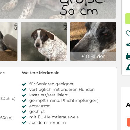
+10 Bilder
Weitere Merkmale
nde
für Senioren geeignet
verträglich mit anderen Hunden
kastriert/sterilisiert
3 Jahre)
geimpft (mind. Pflichtimpfungen)
entwurmt
gechipt
mit EU-Heimtierausweis
s 60cm)
aus dem Tierheim