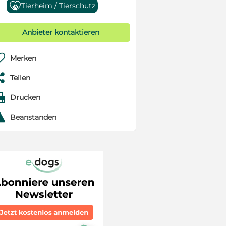
Tierheim / Tierschutz
Anbieter kontaktieren

Merken

Teilen

Drucken
r
Beanstanden