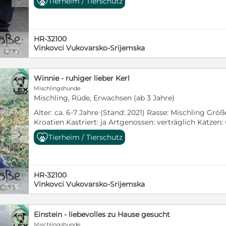
Tierheim / Tierschutz
wurde erstmal gebadet und von allen Parasiten befreit
Hause. Vielleicht bei Dir? Bei Interesse bitte die Selbs
https://lexfriendz.de/selbstauskunft/ Werde LEX-Frien
https://lexfriendz.de/supporter
HR-32100
Vinkovci Vukovarsko-Srijemska
1
/
2
Winnie - ruhiger lieber Kerl
Mischlingshunde
Mischling, Rüde, Erwachsen (ab 3 Jahre)
Alter: ca. 6-7 Jahre (Stand: 2021) Rasse: Mischling Größ
Kroatien Kastriert: ja Artgenossen: verträglich Katze
Winnie wurden abgegeben, da sein Besitzer sich nic
d
Tierheim / Tierschutz
oder wollte. Er ist nicht mehr der jüngste, ist ruhig und
möchte ist ein zu Hause, ein Bettchen und die Chance
dem Wuschel diese Chance geben? Bei Interesse bitte 
https://lexfriendz.de/selbstauskunft/ Werde LEX-Frien
HR-32100
https://lexfriendz.de/supporter
Vinkovci Vukovarsko-Srijemska
1
/
5
Einstein - liebevolles zu Hause gesucht
Mischlingshunde