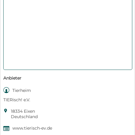
Anbieter

Tierheim
TIERisch! e.V.

18334 Eixen
Deutschland
www.tierisch-ev.de
,