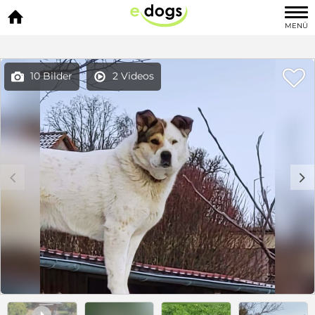

MENÜ

10 Bilder
2 Videos


c
d
