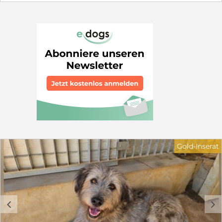
es schwer, sich im Rudel durchzusetzen. Sie liegt nur
noch in ihrer Hütte und hofft, dass sie von den anderen
in Ruhe gelassen wird. Wir suchen für Castagna ein
Zuhause in ruhiger Wohnlage. Sie sollten über
Hundeerfahrung verfügen. Kinder sollten 12 Jahre oder
älter sein. Schön wäre ein sozialer Hundekumpel, der ihr
zeigt, wie schön das Leben sein kann. Wer hilft
Castagna und schenkt ihr ein Körbchen, sei es für
immer oder auf Zeit in Form von einer Pflegestelle. Sie
braucht dringend unsere Hilfe. Haben Sie Fragen zu
Castagna? Dann freue ich mich über ihre
Kontaktaufnahme: Petra Niebuhr 0171 1246032 Email:
petra.niebuhr@furbys-fellfreunde.de Alle Hunde sind
bei Ausreise gechipt, geimpft und reisen mit einem EU
Ausweis in einem beim deutschen Veterinäramt
registrierten Transport. Die Hunde reisen mit Traces.
Gold-Inserat
c
d