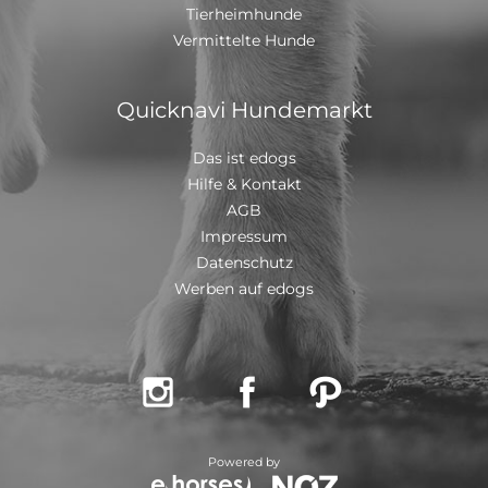
Tierheimhunde
Vermittelte Hunde
Quicknavi Hundemarkt
Das ist edogs
Hilfe & Kontakt
AGB
Impressum
Datenschutz
Werben auf edogs



Powered by