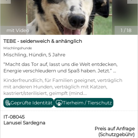
mit Video
1
/
18
TEBE - seidenweich & anhänglich
Mischlingshunde
Mischling, Hündin, 5 Jahre
“Macht das Tor auf, lasst uns die Welt entdecken,
Energie verschleudern und Spaß haben. Jetzt.”
Tebes Mutter Megan ist leider einer von vielen
Kinderfreundlich, für Familien geeignet, verträglich
Hunden, der sein Leben “irgendwo angekettet”
mit anderen Hunden, verträglich mit Katzen,
fristen musste. Sie konnte dem Besitzer
kastriert/sterilisiert, geimpft (mind.
abgeschwatzt werden und durfte somit
Pflichtimpfungen), entwurmt, gechipt, mit EU-
Geprüfte Identität
Tierheim / Tierschutz
gemeinsam mit ihren Welpen ins Casa di Max
Heimtierausweis, aus dem Tierheim,
umziehen. Tebe ist eine tolle Hündin, die Lust auf
Tierschutzgesetz §11
Action hat – und trotzdem zwischendurch herrlich
IT-08045
zur Ruhe kommt. Anfänglich ist sie etwas
Lanusei Sardegna
Preis auf Anfrage
zurückhaltend, taut aber schnell auf, wenn man ihr
(Schutzgebühr)
Zeit gibt. Sie liebt Spiel und Bewegung, aber auch