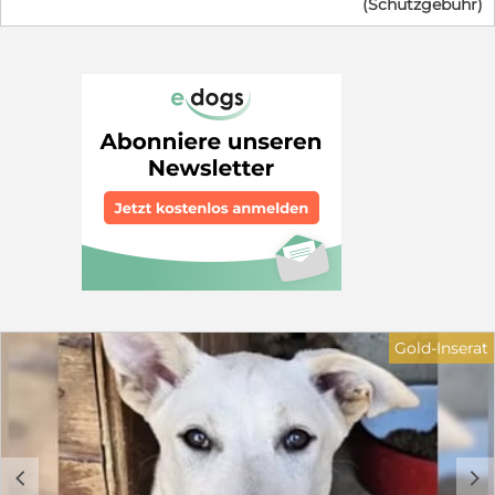
(Schutzgebühr)
Minute hochträchtig gerettet wurde. Ein wenig Zeit
haben wir noch, doch wir können nicht für immer
bleiben - ab Ende Augsut dürfen wir ausziehen.Wir
halten unsere Mama gerade ganz schön auf Trab, sind
neugierig und verspielt und kuscheln am liebsten
stundenlang. Da wir langsam groß und selbstständig
werden, packen wir bald unsere Köfferchen. Wir suchen
Menschen, die uns die Welt zeigen, uns das Hunde-
Einmaleins beibringen und uns nie wieder hergeben.
Auch unsere wundervolle Mama sucht ein eigenes
Zuhause (wird später separat vorgestellt). in dem sie
nach der anstrengenden Welpenzeit endlich die
Prinzessin sein darf. Bei unserem Auszug sind wir
natürlich geimpft, gechipt und mehrfach entwurmt.
Auf dem letzten Foto ist unsere Mama zu sehen. Wenn
du dich in einen von uns (oder in unsere Mama) verliebt
hast und ein gutes Zuhause bieten kannst, melde dich
Gold-Inserat
schnell bei unseren Pflegeeltern. Wir freuen uns auf
dich! Wer schenkt einem der bezaubernden
Hundekinder ein liebevolles Zuhause für immer? Ein
Garten sollte vorhanden sein. Gerne ländlich oder am
grünen Stadtrand oder in einem grünen Viertel. Einen
kuscheligen Sofaplatz würden sie auch nicht verachten.
c
d
Gerne zu einer Familie mit größeren Kindern oder zu