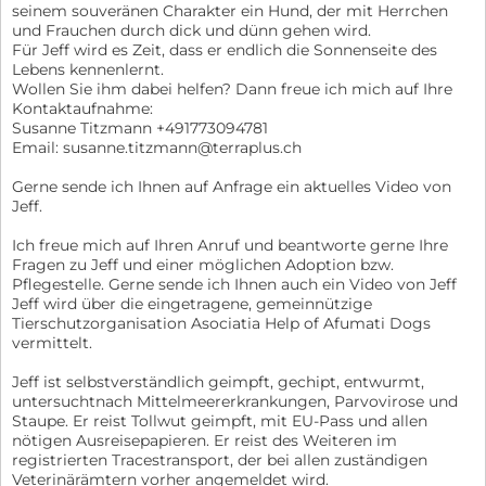
seinem souveränen Charakter ein Hund, der mit Herrchen
und Frauchen durch dick und dünn gehen wird.
Für Jeff wird es Zeit, dass er endlich die Sonnenseite des
Lebens kennenlernt.
Wollen Sie ihm dabei helfen? Dann freue ich mich auf Ihre
Kontaktaufnahme:
Susanne Titzmann +491773094781
Email: susanne.titzmann@terraplus.ch
Gerne sende ich Ihnen auf Anfrage ein aktuelles Video von
Jeff.
Ich freue mich auf Ihren Anruf und beantworte gerne Ihre
Fragen zu Jeff und einer möglichen Adoption bzw.
Pflegestelle. Gerne sende ich Ihnen auch ein Video von Jeff
Jeff wird über die eingetragene, gemeinnützige
Tierschutzorganisation Asociatia Help of Afumati Dogs
vermittelt.
Jeff ist selbstverständlich geimpft, gechipt, entwurmt,
untersuchtnach Mittelmeererkrankungen, Parvovirose und
Staupe. Er reist Tollwut geimpft, mit EU-Pass und allen
nötigen Ausreisepapieren. Er reist des Weiteren im
registrierten Tracestransport, der bei allen zuständigen
Veterinärämtern vorher angemeldet wird.