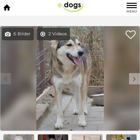

MENÜ

6 Bilder
2 Videos


c
d
