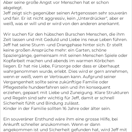
Aber seine große Angst vor Menschen hat er schon
abgelegt.
Jeff zeigt sich gegenüber seinen Artgenossen sehr souverän
und fair. Er ist nicht aggressiv, kein „Unterdrücker“, aber er
weiß, was er will und er wird von den anderen anerkannt.
Wir suchen für den hübschen Burschen Menschen, die ihm
Zeit lassen und mit Geduld und Liebe ins neue Leben führen.
Jeff hat seine Sturm -und Drangphase hinter sich. Er stellt
keine großen Ansprüche mehr: ein Garten, schöne
Spaziergänge, gemeinsam mit seinen Menschen Spiele oder
Kopfarbeit machen und abends im warmen Körbchen
liegen. Er hat nie Liebe, Fürsorge oder dass er überhaupt
wahrgenommen wurde, erlebt. Dies wird er gern annehmen,
wenn er weiß, wem er Vertrauen kann. Aufgrund seiner
Vergangenheit sollte seine zukünftige Familie oder
Pflegestelle hundeerfahren sein und ihn konsequent
erziehen, gepaart mit Liebe und Zuneigung. Klare Strukturen
und Regeln sind sehr wichtig für Jeff, damit er schnell
Sicherheit fühlt und Bindung zulässt.
Kinder in der Familie sollten 16 Jahre oder älter sein.
Ein souveräner Ersthund wäre ihm eine grosse Hilfe, bei
Ankunft schneller anzukommen. Wenn er dann
angekommen ist und Sicherheit gefunden hat, wird Jeff mit