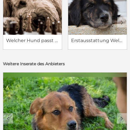
c
d
Welcher Hund passt zu mir?
Erstausstattung Welpe
Weitere Inserate des Anbieters
c
d