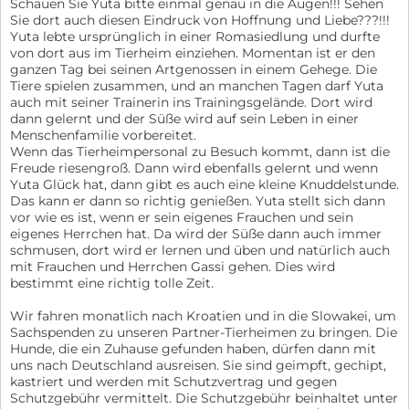
Schauen Sie Yuta bitte einmal genau in die Augen!!! Sehen
Sie dort auch diesen Eindruck von Hoffnung und Liebe???!!!
Yuta lebte ursprünglich in einer Romasiedlung und durfte
von dort aus im Tierheim einziehen. Momentan ist er den
ganzen Tag bei seinen Artgenossen in einem Gehege. Die
Tiere spielen zusammen, und an manchen Tagen darf Yuta
auch mit seiner Trainerin ins Trainingsgelände. Dort wird
dann gelernt und der Süße wird auf sein Leben in einer
Menschenfamilie vorbereitet.
Wenn das Tierheimpersonal zu Besuch kommt, dann ist die
Freude riesengroß. Dann wird ebenfalls gelernt und wenn
Yuta Glück hat, dann gibt es auch eine kleine Knuddelstunde.
Das kann er dann so richtig genießen. Yuta stellt sich dann
vor wie es ist, wenn er sein eigenes Frauchen und sein
eigenes Herrchen hat. Da wird der Süße dann auch immer
schmusen, dort wird er lernen und üben und natürlich auch
mit Frauchen und Herrchen Gassi gehen. Dies wird
bestimmt eine richtig tolle Zeit.
Wir fahren monatlich nach Kroatien und in die Slowakei, um
Sachspenden zu unseren Partner-Tierheimen zu bringen. Die
Hunde, die ein Zuhause gefunden haben, dürfen dann mit
uns nach Deutschland ausreisen. Sie sind geimpft, gechipt,
kastriert und werden mit Schutzvertrag und gegen
Schutzgebühr vermittelt. Die Schutzgebühr beinhaltet unter