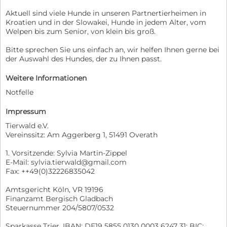
Aktuell sind viele Hunde in unseren Partnertierheimen in
Kroatien und in der Slowakei, Hunde in jedem Alter, vom
Welpen bis zum Senior, von klein bis groß.
Bitte sprechen Sie uns einfach an, wir helfen Ihnen gerne bei
der Auswahl des Hundes, der zu Ihnen passt.
Weitere Informationen
Notfelle
Impressum
Tierwald e.V.
Vereinssitz: Am Aggerberg 1, 51491 Overath
1. Vorsitzende: Sylvia Martin-Zippel
E-Mail: sylvia.tierwald@gmail.com
Fax: ++49(0)32226835042
Amtsgericht Köln, VR 19196
Finanzamt Bergisch Gladbach
Steuernummer 204/5807/0532
Sparkasse Trier, IBAN: DE19 5855 0130 0003 6247 31; BIC: