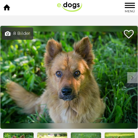

MENÜ

8 Bilder

c
d