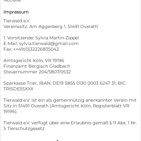
Notfelle
Impressum
Tierwald e.V.
Vereinssitz: Am Aggerberg 1, 51491 Overath
1. Vorsitzende: Sylvia Martin-Zippel
E-Mail: sylvia.tierwald@gmail.com
Fax: ++49(0)32226835042
Amtsgericht Köln, VR 19196
Finanzamt Bergisch Gladbach
Steuernummer 204/5807/0532
Sparkasse Trier, IBAN: DE19 5855 0130 0003 6247 31; BIC:
TRISDE55XXX
Tierwald e.V. ist ein als gemeinnützig anerkannter Verein mit
Sitz in 51491 Overath (Amtsgericht Köln, Registerblatt VR
19196).
Tierwald e.V. verfügt über eine Erlaubnis gemäß § 11 Abs. 1 Nr.
5 Tierschutzgesetz.