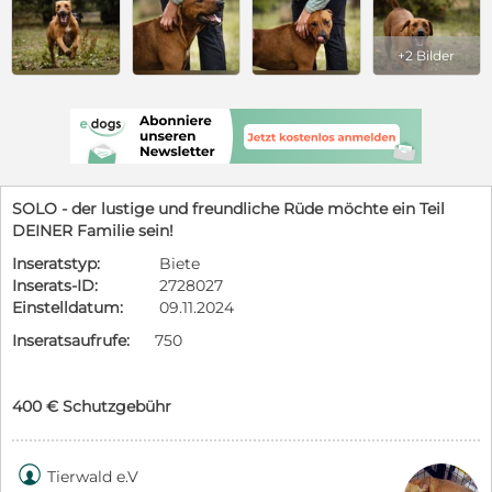
+2 Bilder
SOLO - der lustige und freundliche Rüde möchte ein Teil
DEINER Familie sein!
Inseratstyp:
Biete
Inserats-ID:
2728027
Einstelldatum:
09.11.2024
Inseratsaufrufe:
750
400 € Schutzgebühr

Tierwald e.V