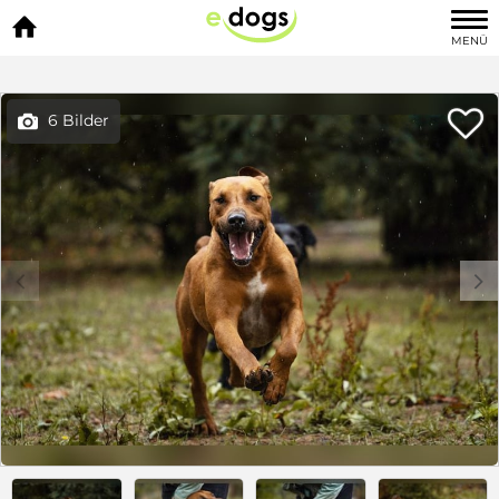

MENÜ

6 Bilder

c
d