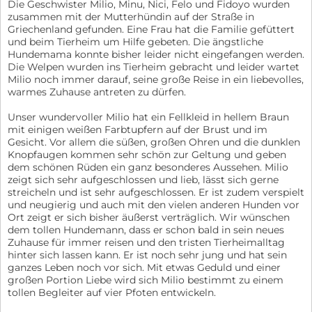
Die Geschwister Milio, Minu, Nici, Felo und Fidoyo wurden
zusammen mit der Mutterhündin auf der Straße in
Griechenland gefunden. Eine Frau hat die Familie gefüttert
und beim Tierheim um Hilfe gebeten. Die ängstliche
Hundemama konnte bisher leider nicht eingefangen werden.
Die Welpen wurden ins Tierheim gebracht und leider wartet
Milio noch immer darauf, seine große Reise in ein liebevolles,
warmes Zuhause antreten zu dürfen.
Unser wundervoller Milio hat ein Fellkleid in hellem Braun
mit einigen weißen Farbtupfern auf der Brust und im
Gesicht. Vor allem die süßen, großen Ohren und die dunklen
Knopfaugen kommen sehr schön zur Geltung und geben
dem schönen Rüden ein ganz besonderes Aussehen. Milio
zeigt sich sehr aufgeschlossen und lieb, lässt sich gerne
streicheln und ist sehr aufgeschlossen. Er ist zudem verspielt
und neugierig und auch mit den vielen anderen Hunden vor
Ort zeigt er sich bisher äußerst verträglich. Wir wünschen
dem tollen Hundemann, dass er schon bald in sein neues
Zuhause für immer reisen und den tristen Tierheimalltag
hinter sich lassen kann. Er ist noch sehr jung und hat sein
ganzes Leben noch vor sich. Mit etwas Geduld und einer
großen Portion Liebe wird sich Milio bestimmt zu einem
tollen Begleiter auf vier Pfoten entwickeln.