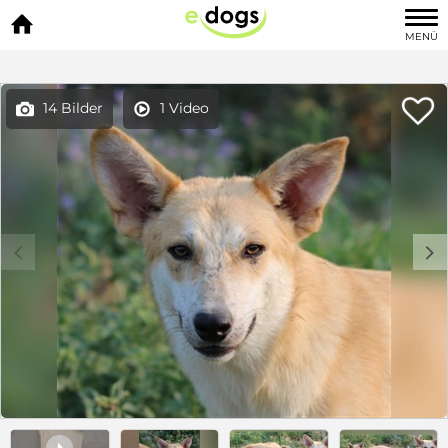

MENÜ

14 Bilder
1 Video


c
d
