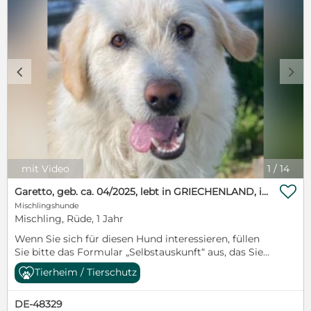
c
d
mit Video
1
/
14

Garetto, geb. ca. 04/2025, lebt in GRIECHENLAND, im städt. Tierheim Serres
Mischlingshunde
Mischling, Rüde, 1 Jahr
Wenn Sie sich für diesen Hund interessieren, füllen
Sie bitte das Formular „Selbstauskunft“ aus, das Sie
auf unserer Homepage (www.hundegarten-
Tierheim / Tierschutz
serres.de) finden können. Vielen Dank für Ihr
Verständnis! Garetto, geb. ca. 04/2025, lebt in
DE-48329
GRIECHENLAND, im städt. Tierheim Serres Wie so