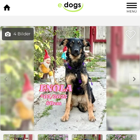

MENÜ

4 Bilder

c
d