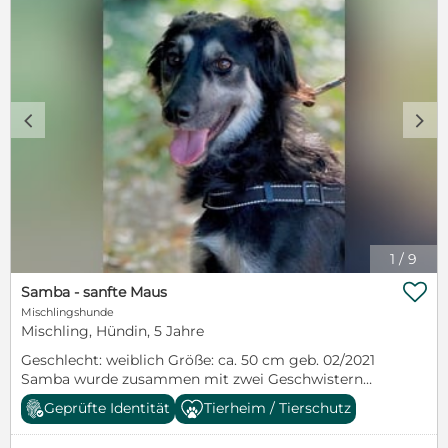
c
d
1
/
9

Samba - sanfte Maus
Mischlingshunde
Mischling, Hündin, 5 Jahre
Geschlecht: weiblich Größe: ca. 50 cm geb. 02/2021
Samba wurde zusammen mit zwei Geschwistern
gefunden, das ist nun über 3 Jahre her. Sie ist eine
Geprüfte Identität
Tierheim / Tierschutz
sehr freundliche und positive Hündin, die allerdings
noch etwas zurückhaltend ist, wenn es darum geht,