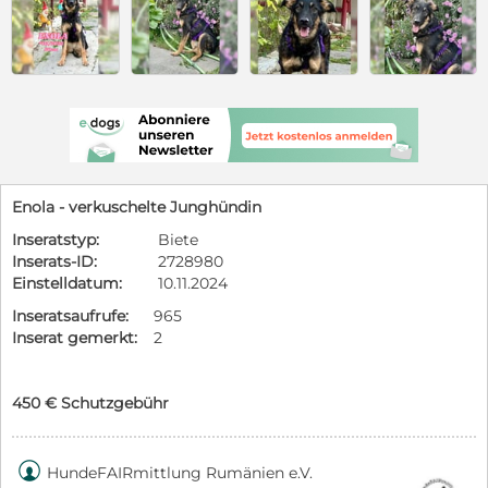
Enola - verkuschelte Junghündin
Inseratstyp:
Biete
Inserats-ID:
2728980
Einstelldatum:
10.11.2024
Inseratsaufrufe:
965
Inserat gemerkt:
2
450 € Schutzgebühr

HundeFAIRmittlung Rumänien e.V.