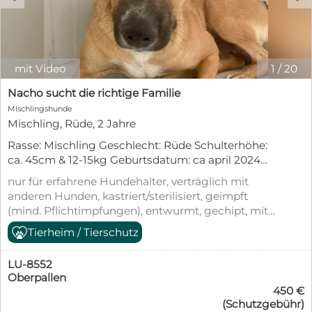
mit Video
1
/
20
Nacho sucht die richtige Familie
Mischlingshunde
Mischling, Rüde, 2 Jahre
Rasse: Mischling Geschlecht: Rüde Schulterhöhe:
ca. 45cm & 12-15kg Geburtsdatum: ca april 2024
Kastriert: Noch nicht (wird vor Ausreise kastriert)
nur für erfahrene Hundehalter, verträglich mit
Aufenthaltsort: Tierheim Rumänien Ausreise nach
anderen Hunden, kastriert/sterilisiert, geimpft
D/ CH/ LUX: Gechipt, geimpft, entwurmt und mit
(mind. Pflichtimpfungen), entwurmt, gechipt, mit
EU-Heimtierausweis. Vorgeschichte: Nacho lebte
EU-Heimtierausweis, aus dem Tierheim,
Tierheim / Tierschutz
bisher als Straßenhund und musste sich alleine
Tierschutzgesetz §11
durchs Leben schlagen. Glücklicherweise konnte
er gesichert und in Sicherheit gebracht werden.
LU-8552
Nun muss er sich nicht mehr um sein tägliches
Oberpallen
450 €
Überleben sorgen und bekommt die Chance,
(Schutzgebühr)
Schritt für Schritt Vertrauen in die Menschen