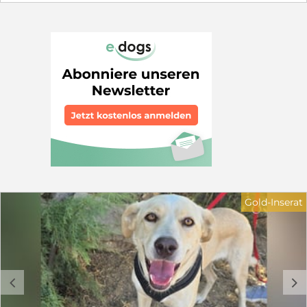
sie sichtlich die Streicheleinheiten. Sie hält ganz still
und schließt dabei die Augen. Sunday lebt sozial mit
den anderen Hunden. Mit der richtigen Förderung
würde sie ein toller Familienhund. Wir suchen für
Sunday eine Familie, die ihr zeigt, wie schön das Leben
sein kann. Sie sollte liebevoll erzogen und gefördert
werden. Wir würden uns auch über eine Pflegestelle
freuen. Wir suchen Menschen mit Hundeerfahrung und
Garten. Ein Hundekumpel, der Sunday an die Pfote
nimmt, wäre schön, ist aber kein Muss. Kinder sollten 12
Jahre oder älter sein und den verantwortungsvollen
Umgang mit Hunden kennen. Wenn Sie ein Körbchen
frei haben, sei es auf Zeit oder für immer, dann nehmen
Sie gerne Kontakt auf: Petra Niebuhr 0171 1246032
Email: petra.niebuhr@furbys-fellfreunde.de Schauen Sie
auf unsere Seite www.furbys-fellfreunde.de unter -
Gold-Inserat
Fellfreund adoptieren-. Dort finden Sie alle nötigen
Infos zur Adoption oder Pflegestelle und auch unsere
Selbstauskunft. Alle Hunde sind bei Ausreise gechipt,
geimpft und reisen mit einem EU Ausweis in einem
beim deutschen Veterinäramt registrierten Transport.
Die Hunde reisen mit Traces.
c
d