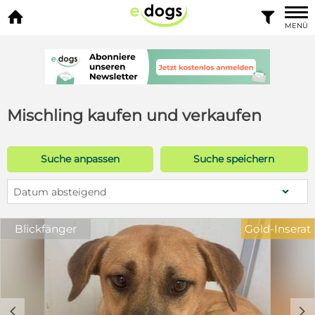


MENÜ
Mischling kaufen und verkaufen
Suche anpassen
Suche speichern
Datum absteigend
Blickfänger
Gold-Inserat
c
d