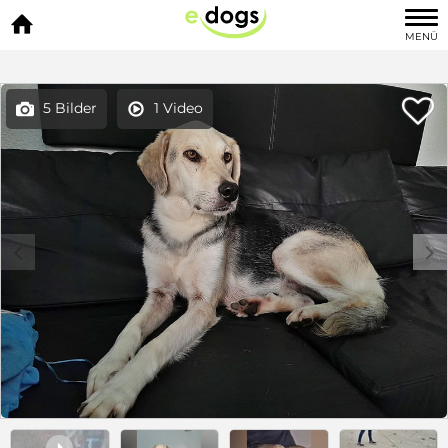

MENÜ

5 Bilder
1 Video


c
d
