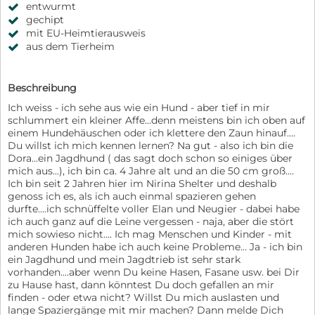
entwurmt
gechipt
mit EU-Heimtierausweis
aus dem Tierheim
Beschreibung
Ich weiss - ich sehe aus wie ein Hund - aber tief in mir
schlummert ein kleiner Affe...denn meistens bin ich oben auf
einem Hundehäuschen oder ich klettere den Zaun hinauf....
Du willst ich mich kennen lernen? Na gut - also ich bin die
Dora...ein Jagdhund ( das sagt doch schon so einiges über
mich aus...), ich bin ca. 4 Jahre alt und an die 50 cm groß....
Ich bin seit 2 Jahren hier im Nirina Shelter und deshalb
genoss ich es, als ich auch einmal spazieren gehen
durfte....ich schnüffelte voller Elan und Neugier - dabei habe
ich auch ganz auf die Leine vergessen - naja, aber die stört
mich sowieso nicht.... Ich mag Menschen und Kinder - mit
anderen Hunden habe ich auch keine Probleme... Ja - ich bin
ein Jagdhund und mein Jagdtrieb ist sehr stark
vorhanden....aber wenn Du keine Hasen, Fasane usw. bei Dir
zu Hause hast, dann könntest Du doch gefallen an mir
finden - oder etwa nicht? Willst Du mich auslasten und
lange Spaziergänge mit mir machen? Dann melde Dich