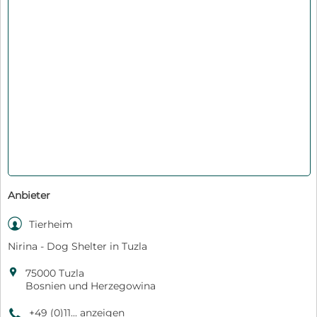
Anbieter

Tierheim
Nirina - Dog Shelter in Tuzla

75000 Tuzla
Bosnien und Herzegowina
+49 (0)11... anzeigen
9