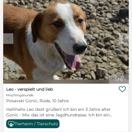
scheu.....aber sobald ich Vertrauen aufbauen kann, bin
ich ganz lieb und mag es, wenn ich gestreichelt
werde..... Findet sich jemand, der mir sein Vertrauen
schenken möchte und mich zu sich holen will??
Dann meldet Euch doch bitte bei meinen
Pflegemamis oder nirina.adoption@gmail.com oder
melde dich an die Seite :
c
d
https://www.facebook.com/nirina.adoptions
1
/
6

Leo - verspielt und lieb
Mischlingshunde
Posavski Gonic, Rüde, 10 Jahre
Hallihallo Leo lässt grüßen! Ich bin ein 3 Jahre alter
Gonic - Mix. das ist eine Jagdhundrasse. Ich bin ein
50 cm großer Rüde :) und eine wahre Grinsebacke.
Tierheim / Tierschutz
Seit zwei Jahren bin ich hier im Asyl und ich hab hier
im größten der Rudel noch nie irgend ein Problem