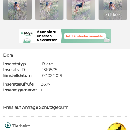
+1 Bilder
Dora
Inseratstyp:
Biete
Inserats-ID:
1310805
Einstelldatum:
07.02.2019
Inseratsaufrufe:
2677
Inserat gemerkt:
1
Preis auf Anfrage Schutzgebühr

Tierheim