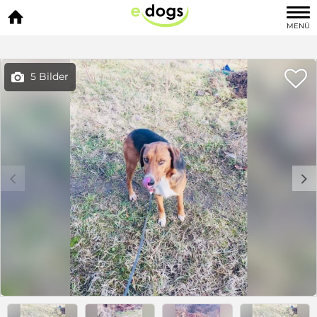

MENÜ

5 Bilder

c
d