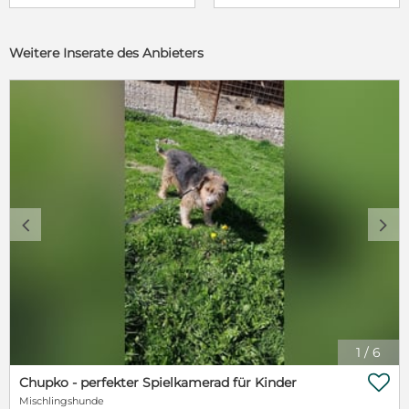
Weitere Inserate des Anbieters
c
d
1
/
6

Chupko - perfekter Spielkamerad für Kinder
Mischlingshunde