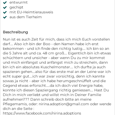
entwurmt
gechipt
mit EU-Heimtierausweis
aus dem Tierheim
Beschreibung
Nun ist es auch Zeit für mich, dass ich mich Euch vorstellen
darf.... Also ich bin der Boo - den Namen habe ich erst
bekommen - und ich finde den richtig lustig.... Ich bin so an
die 5 Jahre alt und ca. 48 cm groß.... Eigentlich bin ich etwas
schüchtern und unsicher - aber wenn Du zu mir kommst
und mich einfängst und anfängst mich zu streicheln, dann
bin ich ein absolutes Kuschelmonster.... Ich durfte ja auch
spazieren gehen....also für das erste mal an der Leine war ich
echt super gut....ich war zwar vorsichtig, denn ich kannte
sowas ja nicht - aber ich habe herumgeschnüffelt und die
Gegend etwas erforscht.....da ich doch viel Energie habe,
konnte ich diesen Spaziergang richtig geniessen.... Hast Du
Dich in mich verliebt und willst mich in Deiner Familie
aufnehmen??? Dann schreib doch bitte an meine
Pflegemamis, oder: nirina.adoption@gmail.com oder wende
dich an die Seite :
https://www.facebook.com/nirina.adoptions