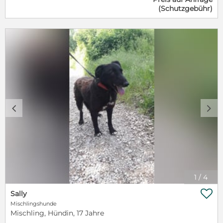
einer Seite auf die andere Seite - wenn man mir
(Schutzgebühr)
sagte, dass wir weiter gehen, dann schaute ich nur
mit meinen treuen Augen und blieb liegen - somit
wurde ich auch viel öfters gestreichelt! Ja - das
Streicheln war ja ganz toll!! Also gingen wir immer
ein paar Schritte und dann legte ich mich wieder
hin....dann kamen wir auf eine große Wiese und da
konnte ich dann endlich im Gras entspannen.....Nun
ja - also an die Leine muss ich mich schon noch
gewöhnen.... Aber vielleicht findet sich ja jemand, der
mir die Sache mit der Leine beibringen möchte? Der
mir ganz viele Zärtlichkeiten schenken möchte???
c
d
Falls Du Dich dazu entschieden hast, dass Du mich
zu Dir holen möchtest, dann schreib doch bitte an
meine Pflegemamis, oder:
nirina.adoption@gmail.com oder wende dich an die
Seite : https://www.facebook.com/nirina.adoptions
1
/
4

Sally
Mischlingshunde
Mischling, Hündin, 17 Jahre