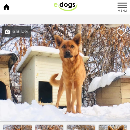

MENÜ

6 Bilder

c
d