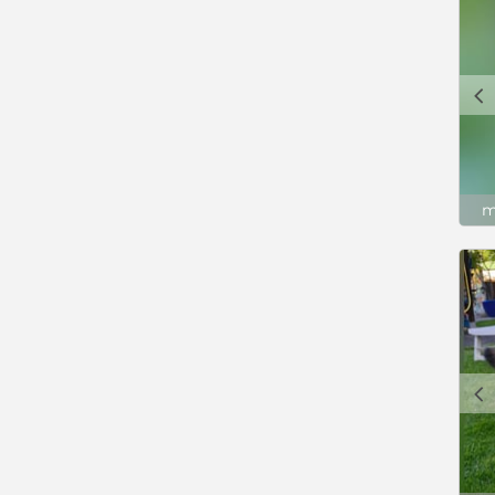
c
m
c