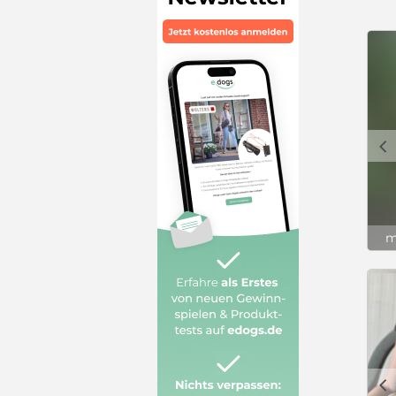
c
m
c