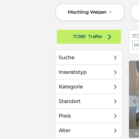
nd verspielten
Mischling Welpen
d
gebung,
ressiert auf
mit ihren
tigungen.
d
17.
17.389
Treffer
nbezogen.
Mi
 und freut
ie kleine Maus
d
Suche
zugehört.
d die vielen
d
ftigen
Inseratstyp
müssen. Dafür
 Offenheit
d
Kategorie
chen die Welt
ich eine
c
d
Standort
Daisy
elpen nicht
d
Preis
v sind.
m Weg zu
d
 mit ihr zu
Alter
m
kleine