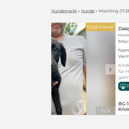
Hundemarkt
»
Hunde
» Mischling (17.3
Blickfänger
n
weiblich
he
ers Daisy steht
lien geeignet,
h musste sie
c
deren Hunden,
emeinsam mit
hipt, mit EU-
nallein auf
pur. Viel zu
pen ohne Hilfe
Geschwister
450 €
Heute darf
(Schutzgebühr)
werden und
mit Video
t:
glückliche
ganz