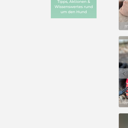
m
c
m