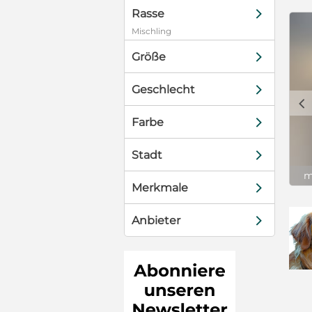
sie von
d
Rasse
Mischling
d
Größe
d
Geschlecht
c
d
Farbe
d
Stadt
m
d
Merkmale
d
Anbieter