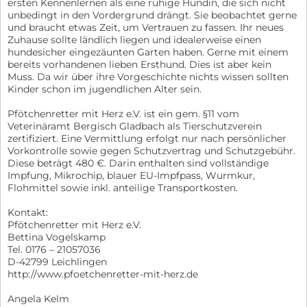
ersten Kennenlernen als eine ruhige Hündin, die sich nicht
unbedingt in den Vordergrund drängt. Sie beobachtet gerne
und braucht etwas Zeit, um Vertrauen zu fassen. Ihr neues
Zuhause sollte ländlich liegen und idealerweise einen
hundesicher eingezäunten Garten haben. Gerne mit einem
bereits vorhandenen lieben Ersthund. Dies ist aber kein
Muss. Da wir über ihre Vorgeschichte nichts wissen sollten
Kinder schon im jugendlichen Alter sein.
Pfötchenretter mit Herz e.V. ist ein gem. §11 vom
Veterinäramt Bergisch Gladbach als Tierschutzverein
zertifiziert. Eine Vermittlung erfolgt nur nach persönlicher
Vorkontrolle sowie gegen Schutzvertrag und Schutzgebühr.
Diese beträgt 480 €. Darin enthalten sind vollständige
Impfung, Mikrochip, blauer EU-Impfpass, Wurmkur,
Flohmittel sowie inkl. anteilige Transportkosten.
Kontakt:
Pfötchenretter mit Herz e.V.
Bettina Vogelskamp
Tel. 0176 – 21057036
D-42799 Leichlingen
http://www.pfoetchenretter-mit-herz.de
Angela Kelm