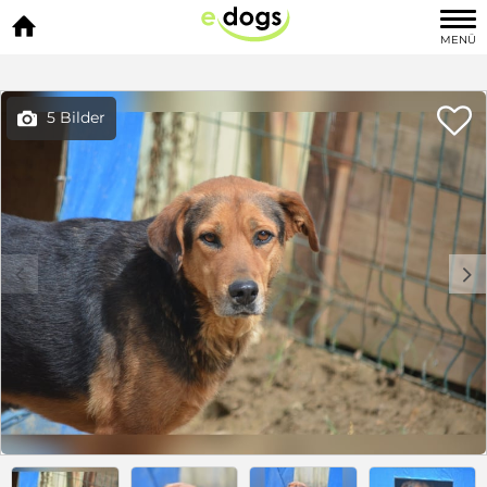

MENÜ

5 Bilder

c
d