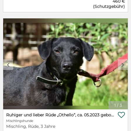
460 €
sehr nach einem festen Zuhause sehnt. Für ihn steht
(Schutzgebühr)
der Mensch an erster Stelle. Er war noch nie
aggressiv, ist nur lieb und sehr freundlich, auch zu
ihm fremden Personen. Kommt gut mit Rüden und
Hündinnen klar. Geht sehr gut an der Leine. Und
schmusen tut er für sein Leben gerne :) Wäre auch
als Familienhund geeignet. Pfötchenretter mit Herz
e.V. ist ein gem. §11 vom Veterinäramt Bergisch
Gladbach als Tierschutzverein zertifiziert. Eine
Vermittlung erfolgt nur nach persönlicher
Vorkontrolle sowie gegen Schutzvertrag und
Schutzgebühr. Diese beträgt 460 €. Darin enthalten
c
d
sind vollständige Impfung, Mikrochip, blauer EU-
Impfpass, Wurmkur, Flohmittel sowie inkl. anteilige
Transportkosten. Kontakt: Pfötchenretter mit Herz
e.V. Bettina Vogelskamp Tel. 0176 – 21057036 D-
42799 Leichlingen email: bettina@pfoetchenretter-
mit-herz.de http://www.pfoetchenretter-mit-herz.de
Angela Kelm Tel. 0176 30535843 email:
1
/
3
angela@pfoetchenretter-mit-herz.de Anne Zander
Tel. 01575 5449749 email: anne@pfoetchenretter-

Ruhiger und lieber Rüde „Othello“, ca. 05.2023 geboren, verträglich, sehr lieb und zurückhaltend
mit-herz.de Maren Pulwitt Tel. 0176 767 264 58
Mischlingshunde
email: maren@pfoetchenretter-mit-herz.de Celina
Mischling, Rüde, 3 Jahre
Proft Tel.: 01515 1932531 email: