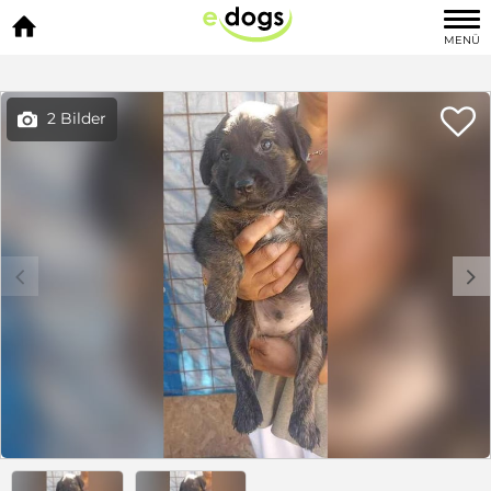

MENÜ

2 Bilder

c
d