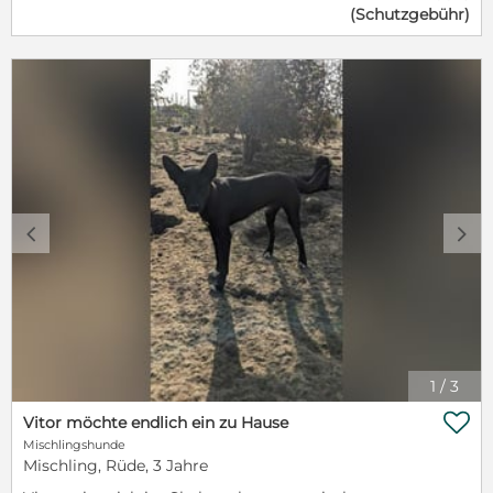
(Schutzgebühr)
der Leine - all das kennt der hübsche Schatz noch
nicht. Deshalb möchte und muss Diamant in ihrem
neuen Zuhause auch noch ganz viel lernen. Dabei
müssen ihre neuen Lieblingsmenschen unbedingt in
kleinen Schritten vorgehen und nicht sofort zuviel
von der süßen Maus erwarten. Ebenso sollte man
sich bewusst sein, dass ein Welpe nicht nur Spaß
bedeutet, sondern auch ganz viel Arbeit. Bist du
bereit, dich dieser wundervollen aber auch
anstrengenden Herausforderung zu stellen?
Diamant packt schon einmal ihren Koffer und freut
c
d
sich auf Post von euch, ankommen wird Diamant
dann geimpft, gechipt, entwurmt und mit einem EU
- Heimtierausweis. Sollte Diamant nun Deine
Interesse geweckt oder gar Dein Herz erobert haben,
so schau dir doch gerne unseren Vermittlungsablauf
auf unsere Homepage an.
https://www.tierseelenrettung.de/hundeseelen/vermittlungsa
1
/
3

Vitor möchte endlich ein zu Hause
Mischlingshunde
Mischling, Rüde, 3 Jahre