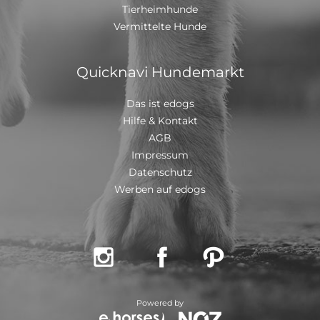
Tierheimhunde
Vermittelte Hunde
Quicknavi Hundemarkt
Das ist edogs
Hilfe & Kontakt
AGB
Impressum
Datenschutz
Werben auf edogs



Powered by