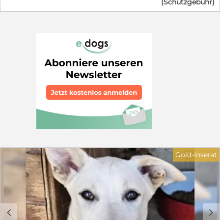
(Schutzgebühr)
Minute hochträchtig gerettet wurde. Ein wenig Zeit
haben wir noch, doch wir können nicht für immer
bleiben - ab Ende Augsut dürfen wir ausziehen.Wir
halten unsere Mama gerade ganz schön auf Trab, sind
neugierig und verspielt und kuscheln am liebsten
stundenlang. Da wir langsam groß und selbstständig
werden, packen wir bald unsere Köfferchen. Wir suchen
Menschen, die uns die Welt zeigen, uns das Hunde-
Einmaleins beibringen und uns nie wieder hergeben.
Auch unsere wundervolle Mama sucht ein eigenes
Zuhause (wird später separat vorgestellt). in dem sie
nach der anstrengenden Welpenzeit endlich die
Prinzessin sein darf. Bei unserem Auszug sind wir
natürlich geimpft, gechipt und mehrfach entwurmt.
Auf dem letzten Foto ist unsere Mama zu sehen. Wenn
du dich in einen von uns (oder in unsere Mama) verliebt
hast und ein gutes Zuhause bieten kannst, melde dich
Gold-Inserat
schnell bei unseren Pflegeeltern. Wir freuen uns auf
dich! Wer schenkt einem der bezaubernden
Hundekinder ein liebevolles Zuhause für immer? Ein
Garten sollte vorhanden sein. Gerne ländlich oder am
grünen Stadtrand oder in einem grünen Viertel. Einen
kuscheligen Sofaplatz würden sie auch nicht verachten.
c
d
Gerne zu einer Familie mit größeren Kindern oder zu