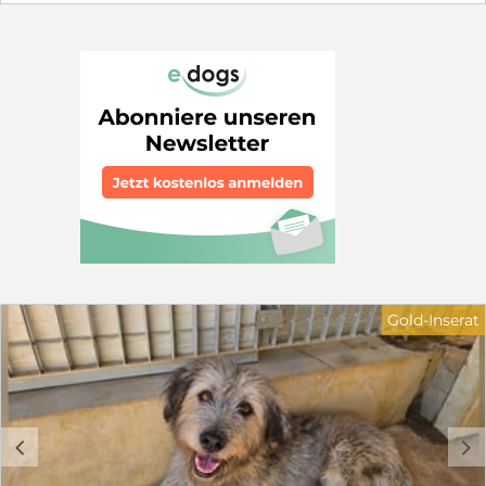
es schwer, sich im Rudel durchzusetzen. Sie liegt nur
noch in ihrer Hütte und hofft, dass sie von den anderen
in Ruhe gelassen wird. Wir suchen für Castagna ein
Zuhause in ruhiger Wohnlage. Sie sollten über
Hundeerfahrung verfügen. Kinder sollten 12 Jahre oder
älter sein. Schön wäre ein sozialer Hundekumpel, der ihr
zeigt, wie schön das Leben sein kann. Wer hilft
Castagna und schenkt ihr ein Körbchen, sei es für
immer oder auf Zeit in Form von einer Pflegestelle. Sie
braucht dringend unsere Hilfe. Haben Sie Fragen zu
Castagna? Dann freue ich mich über ihre
Kontaktaufnahme: Petra Niebuhr 0171 1246032 Email:
petra.niebuhr@furbys-fellfreunde.de Alle Hunde sind
bei Ausreise gechipt, geimpft und reisen mit einem EU
Ausweis in einem beim deutschen Veterinäramt
registrierten Transport. Die Hunde reisen mit Traces.
Gold-Inserat
c
d