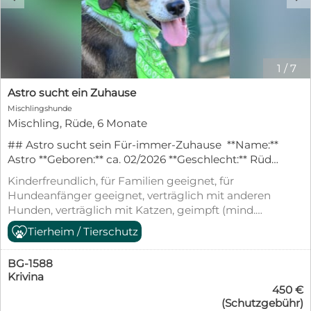
1
/
7
Astro sucht ein Zuhause
Mischlingshunde
Mischling, Rüde, 6 Monate
## Astro sucht sein Für-immer-Zuhause **Name:**
Astro **Geboren:** ca. 02/2026 **Geschlecht:** Rüde
**Vermutliche Endgröße:** ca. 55 cm Schulterhöhe
Kinderfreundlich, für Familien geeignet, für
**Aufenthaltsort:** Bulgarien ### Ein kleiner
Hundeanfänger geeignet, verträglich mit anderen
Entdecker auf der Suche nach seiner Familie Der
Hunden, verträglich mit Katzen, geimpft (mind.
kleine Astro hatte keinen leichten Start ins Leben.
Pflichtimpfungen), entwurmt, gechipt, mit EU-
Tierheim / Tierschutz
Gemeinsam mit seinen Geschwistern Galaxy und
Heimtierausweis, Tierschutzgesetz §11
Mars wurde er ausgesetzt und sich selbst
überlassen. Ohne Schutz und Fürsorge mussten
BG-1588
die Welpen ums Überleben kämpfen – bis sie
Krivina
450 €
glücklicherweise rechtzeitig gefunden und
(Schutzgebühr)
gerettet wurden. Da das Tierheim bereits überfüllt