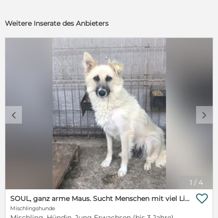
Weitere Inserate des Anbieters
c
d
1
/
4

SOUL, ganz arme Maus. Sucht Menschen mit viel Liebe und Geduld
Mischlingshunde
Mischling, Hündin, Jung Erwachsen (bis 3 Jahre)