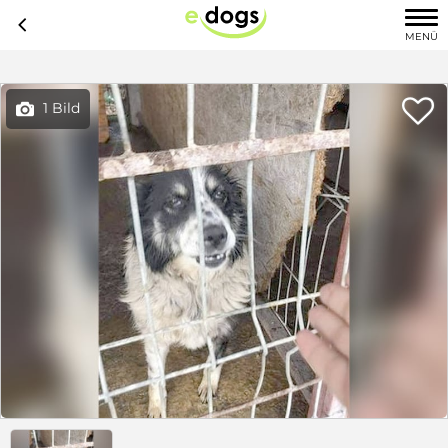
c
MENÜ

1 Bild
