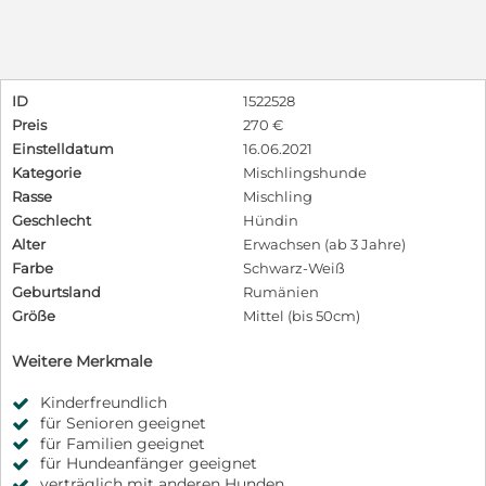
ID
1522528
Preis
270 €
Einstelldatum
16.06.2021
Kategorie
Mischlingshunde
Rasse
Mischling
Geschlecht
Hündin
Alter
Erwachsen (ab 3 Jahre)
Farbe
Schwarz-Weiß
Geburtsland
Rumänien
Größe
Mittel (bis 50cm)
Weitere Merkmale
Kinderfreundlich
für Senioren geeignet
für Familien geeignet
für Hundeanfänger geeignet
verträglich mit anderen Hunden