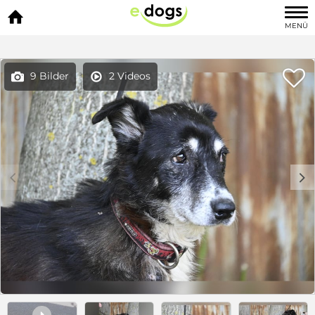

MENÜ

9 Bilder
2 Videos


c
d
