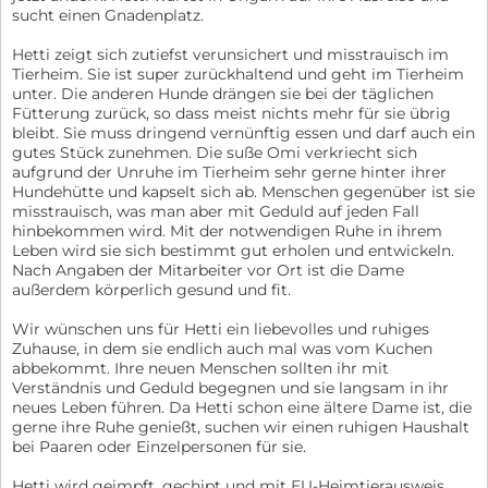
sucht einen Gnadenplatz.
Hetti zeigt sich zutiefst verunsichert und misstrauisch im
Tierheim. Sie ist super zurückhaltend und geht im Tierheim
unter. Die anderen Hunde drängen sie bei der täglichen
Fütterung zurück, so dass meist nichts mehr für sie übrig
bleibt. Sie muss dringend vernünftig essen und darf auch ein
gutes Stück zunehmen. Die suße Omi verkriecht sich
aufgrund der Unruhe im Tierheim sehr gerne hinter ihrer
Hundehütte und kapselt sich ab. Menschen gegenüber ist sie
misstrauisch, was man aber mit Geduld auf jeden Fall
hinbekommen wird. Mit der notwendigen Ruhe in ihrem
Leben wird sie sich bestimmt gut erholen und entwickeln.
Nach Angaben der Mitarbeiter vor Ort ist die Dame
außerdem körperlich gesund und fit.
Wir wünschen uns für Hetti ein liebevolles und ruhiges
Zuhause, in dem sie endlich auch mal was vom Kuchen
abbekommt. Ihre neuen Menschen sollten ihr mit
Verständnis und Geduld begegnen und sie langsam in ihr
neues Leben führen. Da Hetti schon eine ältere Dame ist, die
gerne ihre Ruhe genießt, suchen wir einen ruhigen Haushalt
bei Paaren oder Einzelpersonen für sie.
Hetti wird geimpft, gechipt und mit EU-Heimtierausweis