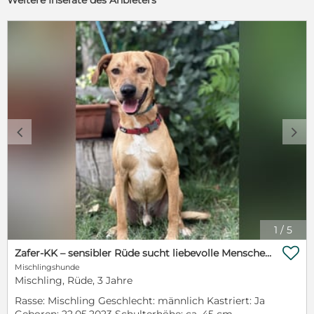
Weitere Inserate des Anbieters
c
d
1
/
5

Zafer-KK – sensibler Rüde sucht liebevolle Menschen mit Erfahrung
Mischlingshunde
Mischling, Rüde, 3 Jahre
Rasse: Mischling Geschlecht: männlich Kastriert: Ja
Geboren: 22.05.2023 Schulterhöhe: ca. 45 cm