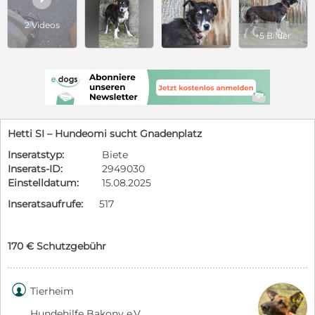
2 Videos
+5 Bilder
Hetti SI – Hundeomi sucht Gnadenplatz
Inseratstyp:
Biete
Inserats-ID:
2949030
Einstelldatum:
15.08.2025
Inseratsaufrufe:
517
170 € Schutzgebühr

Tierheim
Hundehilfe Bakony e.V.