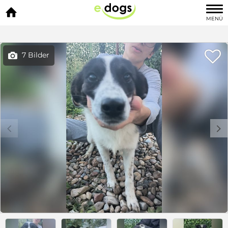

MENÜ

7 Bilder

c
d