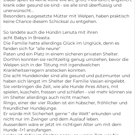
krank oder gesund sie sind - sie alle sind überflüssig und
unerwünscht...
Besonders ausgesetzte Mütter mit Welpen, haben praktisch
keine Chance diesem Schicksal zu entgehen.
So landete auch die Hündin Lenuta mit ihren
acht Babys in Breasta.
Die Familie hatte allerdings Glück im Unglück, denn es
fanden sich für "alle neune"
Paten und ein Platz in einem sicheren privaten Shelter.
Dorthin konnten sie rechtzeitig genug umziehen, bevor die
Welpen sich in der Tötung mit irgendwelchen
Krankheitserregern anstecken konnten.
Die acht Hundekinder sind alle gesund und putzmunter und
haben sich längst im Shelter der Familie Vasian eingelebt.
Sie verbringen die Zeit, wie alle Hunde ihres Alters, mit
spielen, kuscheln, fressen und schlafen - viel mehr können sie
im Shelter allerdings auch nicht machen.
Ringo, einer der vier Rüden ist ein hübscher, fröhlicher und
freundlicher Hundejunge.
Er würde mit Sicherheit gerne " die Welt" erkunden und
nicht nur im Zwinger und dem Auslauf leben.
Ausserdem wäre er jetzt im richtigen Alter um mit dem
Hunde -1×1 anzufangen .