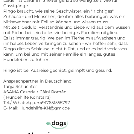
Leider ist dafür im Shelter genau so wenig Zeit, wie für
Gassigänge.
Ringo braucht, wie seine Geschwister, ein " richtiges"
Zuhause - und Menschen, die ihm alles beibringen, was ein
Mitbewohner mit Fell so können und wissen muss.
Mit Zeit, Geduld, Verständnis und Liebe wird aus dem Süssen
mit Sicherheit ein tolles vierbeiniges Familienmitglied.
Es ist immer traurig, Welpen im Tierheim aufwachsen und
ihr halbes Leben verbringen zu sehen - wir hoffen sehr, dass
Ringo dieses Schicksal nicht blüht, und er es bald verlassen
kann, um bei und mit seiner Familie ein langes, gutes
Hundeleben zu führen.
Ringo ist bei Ausreise gechipt, geimpft und gesund.
Ansprechpartner in Deutschland:
Tanja Schuchter
ASAMA Cazorla / Câini Români
( Hundehilfe Konstanz)
Tel./ WhatsApp: +4917651555797
E- Mail: Hundehilfe-KN@gmx.de