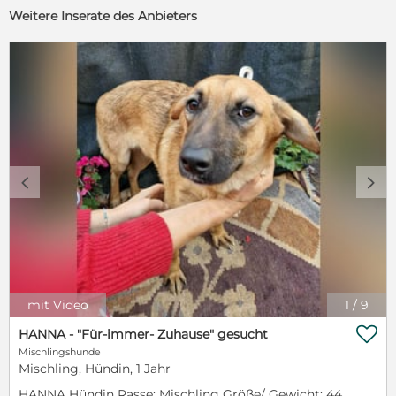
Weitere Inserate des Anbieters
c
d
mit Video
1
/
9

HANNA - "Für-immer- Zuhause" gesucht
Mischlingshunde
Mischling, Hündin, 1 Jahr
HANNA Hündin Rasse: Mischling Größe/ Gewicht: 44