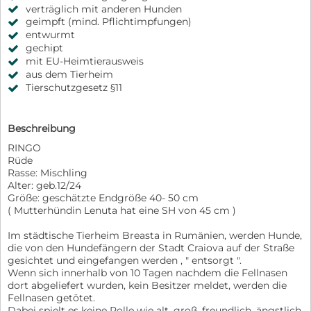
verträglich mit anderen Hunden
geimpft (mind. Pflichtimpfungen)
entwurmt
gechipt
mit EU-Heimtierausweis
aus dem Tierheim
Tierschutzgesetz §11
Beschreibung
RINGO
Rüde
Rasse: Mischling
Alter: geb.12/24
Größe: geschätzte Endgröße 40- 50 cm
( Mutterhündin Lenuta hat eine SH von 45 cm )
Im städtische Tierheim Breasta in Rumänien, werden Hunde,
die von den Hundefängern der Stadt Craiova auf der Straße
gesichtet und eingefangen werden , " entsorgt ".
Wenn sich innerhalb von 10 Tagen nachdem die Fellnasen
dort abgeliefert wurden, kein Besitzer meldet, werden die
Fellnasen getötet.
Dabei spielt es keine Rolle wie alt, groß, freundlich, ängstlich,