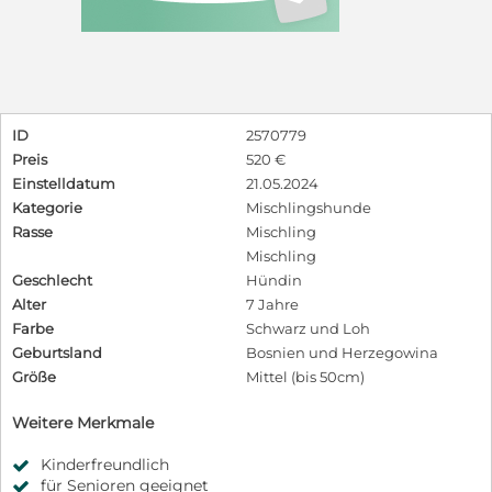
ID
2570779
Preis
520 €
Einstelldatum
21.05.2024
Kategorie
Mischlingshunde
Rasse
Mischling
Mischling
Geschlecht
Hündin
Alter
7 Jahre
Farbe
Schwarz und Loh
Geburtsland
Bosnien und Herzegowina
Größe
Mittel (bis 50cm)
Weitere Merkmale
Kinderfreundlich
für Senioren geeignet