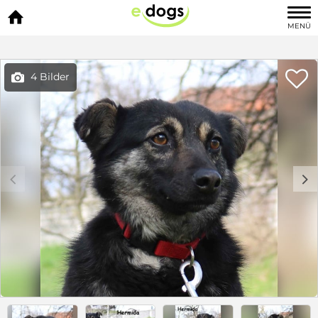

MENÜ

4 Bilder

c
d