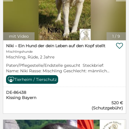
mit Video
1
/
9

Niki – Ein Hund der dein Leben auf den Kopf stellt
Mischlingshunde
Mischling, Rüde, 2 Jahre
Paten/Pflegestelle/Endstelle gesucht Steckbrief:
Name: Niki Rasse: Mischling Geschlecht: männlich
Geboren: 04/2024 Größe: ca. 52 cm Gewicht: ca. 22
Tierheim / Tierschutz
kg Kastriert: ja Geimpft: ja Kennzeichnung: Chip
Verträglich: nach Sympathie Unverträglich: nicht
DE-86438
bekannt Stubenrein: nicht bekannt Patenschaft
Kissing Bayern
möglich: ja Beschreibung: Niki ist ein junger Rüde,
520 €
der bereit ist, die Welt als seinen Abenteuerspielplatz
(Schutzgebühr)
anzusehen. Er ist lustig, voller Energie und Kraft und
sucht nach aktiven, sportlichen Menschen, die Spaß
an Bewegung, Natur, Schnüffeln, Abenteuern und
allem, was Spaß macht, haben. Niki hat noch viel