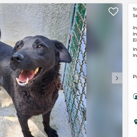

Tr
S
In
In
E
In
I
P
d