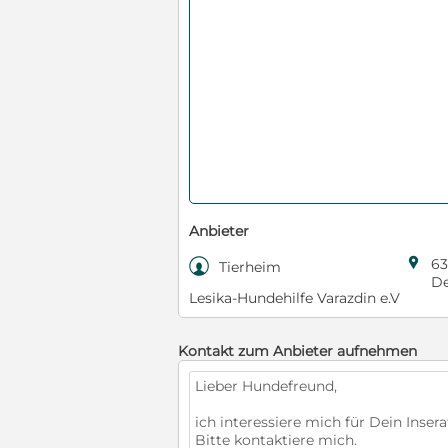
Anbieter

63

Tierheim
De
Lesika-Hundehilfe Varazdin e.V
Kontakt zum Anbieter aufnehmen