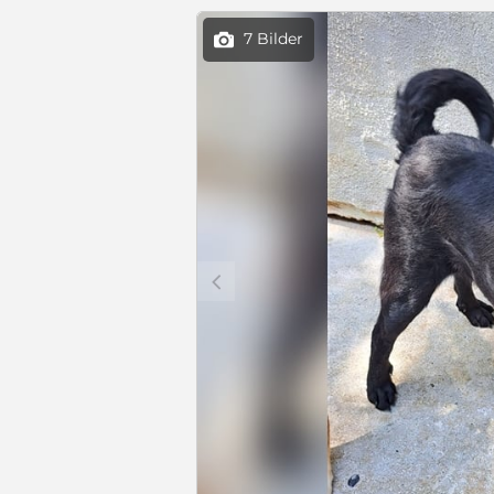
7 Bilder

c