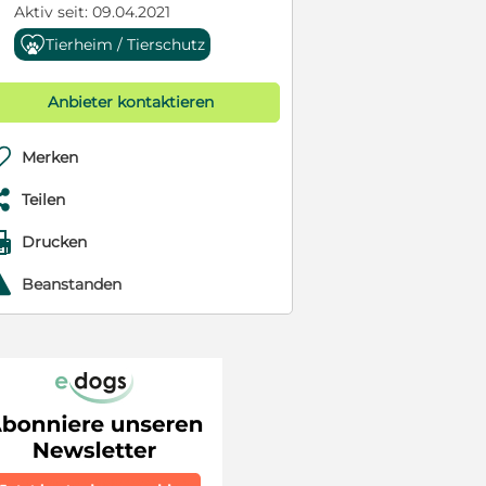
Aktiv seit: 09.04.2021
Tierheim / Tierschutz
Anbieter kontaktieren

Merken

Teilen

Drucken
r
Beanstanden