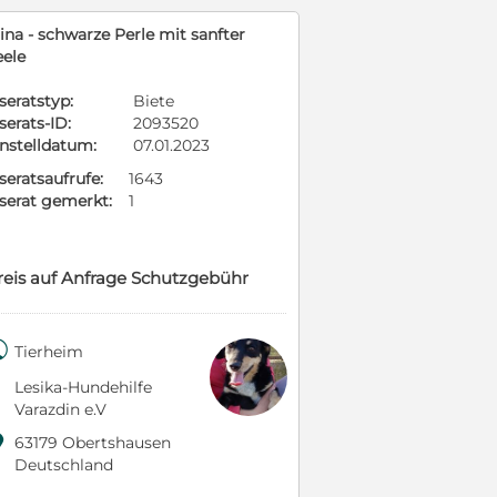
ina - schwarze Perle mit sanfter
eele
seratstyp:
Biete
serats-ID:
2093520
instelldatum:
07.01.2023
seratsaufrufe:
1643
nserat gemerkt:
1
reis auf Anfrage Schutzgebühr

Tierheim
Lesika-Hundehilfe
Varazdin e.V

63179 Obertshausen
Deutschland