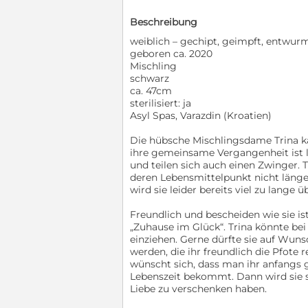
Beschreibung
weiblich – gechipt, geimpft, entwur
geboren ca. 2020
Mischling
schwarz
ca. 47cm
sterilisiert: ja
Asyl Spas, Varazdin (Kroatien)
Die hübsche Mischlingsdame Trina k
ihre gemeinsame Vergangenheit ist le
und teilen sich auch einen Zwinger. T
deren Lebensmittelpunkt nicht länger
wird sie leider bereits viel zu lange 
Freundlich und bescheiden wie sie ist
„Zuhause im Glück“. Trina könnte bei
einziehen. Gerne dürfte sie auf Wun
werden, die ihr freundlich die Pfote 
wünscht sich, dass man ihr anfangs 
Lebenszeit bekommt. Dann wird sie s
Liebe zu verschenken haben.