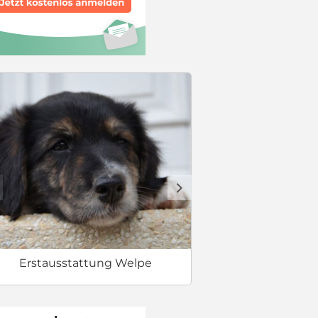
Welcher Hund 
d
Erstausstattung Welpe