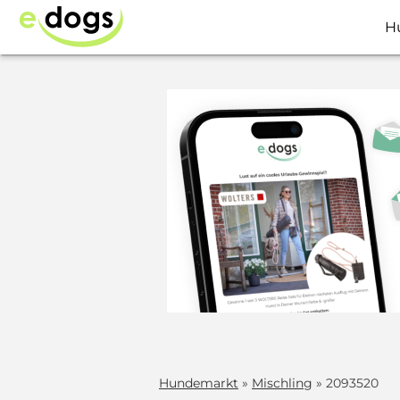
H
Hundemarkt
»
Mischling
» 2093520