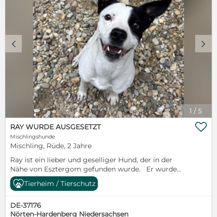
zukünftigen Familie leben.
c
d
1
/
5

RAY WURDE AUSGESETZT
Mischlingshunde
Mischling, Rüde, 2 Jahre
Ray ist ein lieber und geselliger Hund, der in der
Nähe von Esztergom gefunden wurde. Er wurde
dort von einem Auto ausgesetzt und streunte
Tierheim / Tierschutz
tagelang durch die Gegend bis er eingefangen und
ins Tierheim gebracht wurde. Anfangs war er
DE-37176
Fremden gegenüber sehr misstrauisch und hatte
Nörten-Hardenberg Niedersachsen
Angst, dadurch gestaltete sich das Einfangen