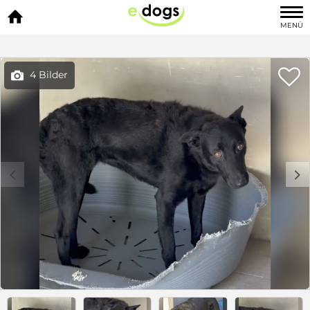

MENÜ

4 Bilder

c
d