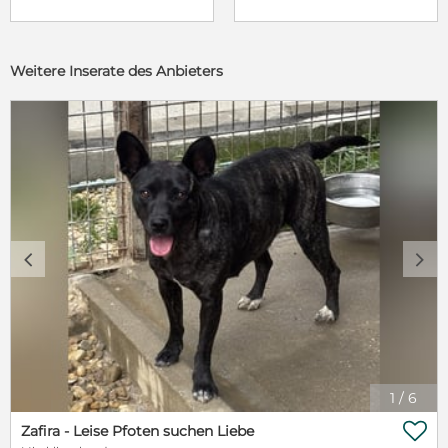
Weitere Inserate des Anbieters
c
d
1
/
6

Zafira - Leise Pfoten suchen Liebe