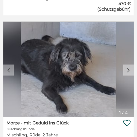
470 €
zunächst sehr schwierig Im Tierheim angekommen
(Schutzgebühr)
versteht er sich mit anderen Hunden gut, auch wenn
er noch nicht mit ihnen spielt. Obwohl er anfangs
Angst vor Menschen hatte, zeigt Ray jetzt deutlich,
dass er ein liebenswerter Hund ist, der nur noch ein
bisschen Zeit und Geduld braucht, um Vertrauen zu
fassen. Er macht aber große Fortschritte. Ray wartet
darauf, Teil einer Familie zu werden, die ihm
Geborgenheit und Liebe schenkt. Wenn du Ray ein
liebevolles Zuhause geben möchtest, freuen wir uns
über eine Nachricht. Ansprechpartnerin Anna
Bachmann a.bachmann@herz-fuer-ungarnhunde.de
c
d
1
/
4

Morze - mit Geduld ins Glück
Mischlingshunde
Mischling, Rüde, 2 Jahre