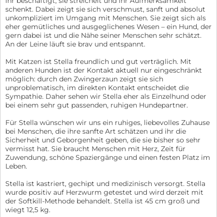
ihr beschäftigt, sie streichelt und ihr Aufmerksamkeit
schenkt. Dabei zeigt sie sich verschmust, sanft und absolut
unkompliziert im Umgang mit Menschen. Sie zeigt sich als
eher gemütliches und ausgeglichenes Wesen – ein Hund, der
gern dabei ist und die Nähe seiner Menschen sehr schätzt.
An der Leine läuft sie brav und entspannt.
Mit Katzen ist Stella freundlich und gut verträglich. Mit
anderen Hunden ist der Kontakt aktuell nur eingeschränkt
möglich: durch den Zwingerzaun zeigt sie sich
unproblematisch, im direkten Kontakt entscheidet die
Sympathie. Daher sehen wir Stella eher als Einzelhund oder
bei einem sehr gut passenden, ruhigen Hundepartner.
Für Stella wünschen wir uns ein ruhiges, liebevolles Zuhause
bei Menschen, die ihre sanfte Art schätzen und ihr die
Sicherheit und Geborgenheit geben, die sie bisher so sehr
vermisst hat. Sie braucht Menschen mit Herz, Zeit für
Zuwendung, schöne Spaziergänge und einen festen Platz im
Leben.
Stella ist kastriert, gechipt und medizinisch versorgt. Stella
wurde positiv auf Herzwurm getestet und wird derzeit mit
der Softkill-Methode behandelt. Stella ist 45 cm groß und
wiegt 12,5 kg.