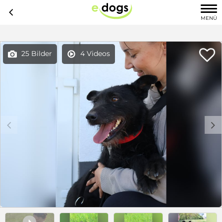
c
MENÜ

25 Bilder
4 Videos


c
d
