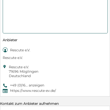
Anbieter

Rescute e.V.
Rescute e.V.

Rescute e.V.
71696 Möglingen
Deutschland
+49 (0)16... anzeigen
9
https://www.rescute-ev.de/
,
Kontakt zum Anbieter aufnehmen