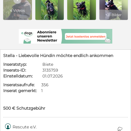
4 Videos
+21 Bilder
Stella - Liebevolle Hündin möchte endlich ankommen
Inseratstyp:
Biete
Inserats-ID:
3135759
Einstelldatum:
01.07.2026
Inseratsaufrufe:
356
Inserat gemerkt:
1
500 € Schutzgebühr

Rescute e.V.