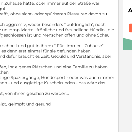
 ein Zuhause hatte, oder immer auf der Straße war.
gut
afft, ohne sicht- oder spürbaren Plessuren davon zu
och aggressiv, weder besonders " aufdringlich", noch
e unkomplizierte , fröhliche und freundliche Hündin , die
geschlossen ist und Menschen offen und ohne Scheu
 schnell und gut in ihrem " Für- immer - Zuhause"
r es denn erst einmal für sie gefunden haben.
nd dafür braucht es Zeit, Geduld und Verständnis, aber
eßen, ihr eigenes Plätzchen und eine Familie zu haben
chen.
r lange Spaziergänge, Hundesport - oder was auch immer
n - und ausgiebige Kuschelrunden - das wäre das
at, von ihnen gesehen zu werden...
echipt, geimpft und gesund