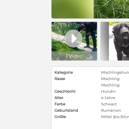

1 Video
Kategorie
Mischlingshu
Rasse
Mischling
Mischling
Geschlecht
Hündin
Alter
4 Jahre
Farbe
Schwarz
Geburtsland
Rumänien
Größe
Mittel (bis 50c