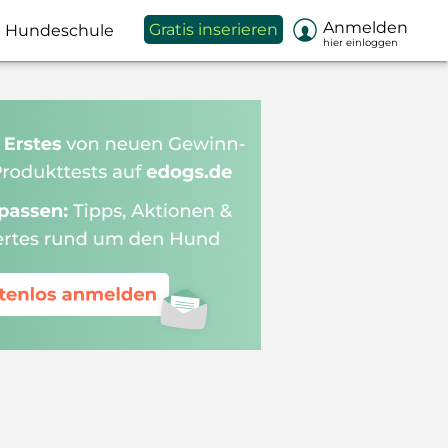

Anmelden
Gratis inserieren
Hundeschule
hier einloggen