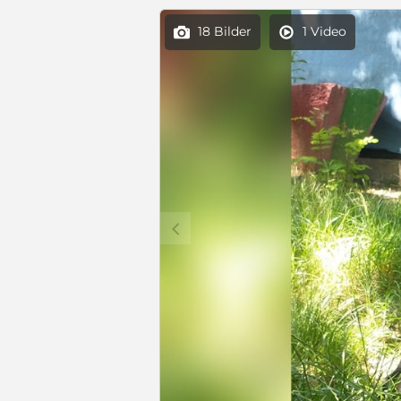
18 Bilder
1 Video


c