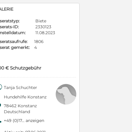
ALERIE
seratstyp:
Biete
serats-ID:
2330123
instelldatum:
11.08.2023
seratsaufrufe:
1806
nserat gemerkt:
4
00 € Schutzgebühr

Tanja Schuchter
Hundehilfe Konstanz

78462 Konstanz
Deutschland
9
+49 (0)17... anzeigen