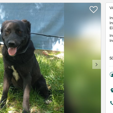

V
In
In
E
In
I
5
d