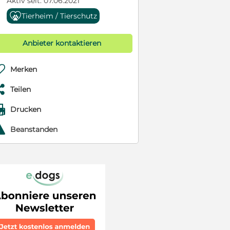
Aktiv seit: 07.06.2021
Tierheim / Tierschutz
Anbieter kontaktieren

Merken

Teilen

Drucken
r
Beanstanden