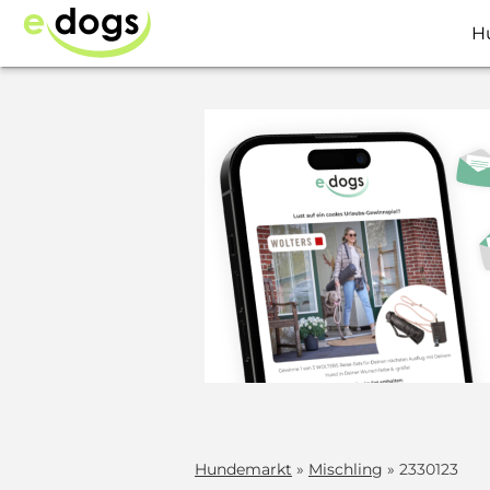
H
Hundemarkt
»
Mischling
» 2330123