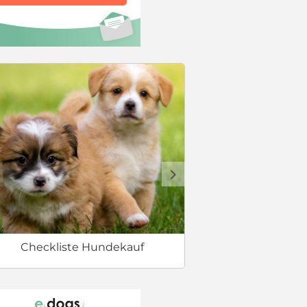
Erstausstat
d
Checkliste Hundekauf