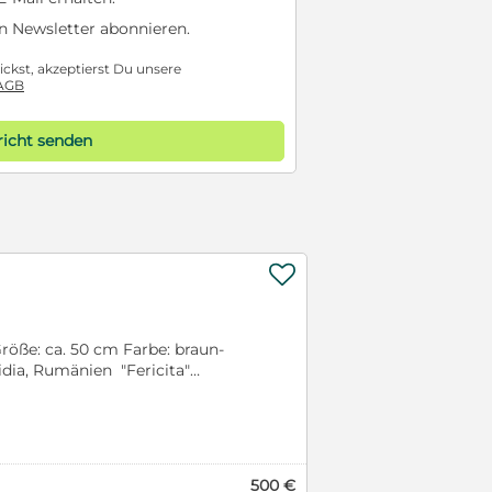
n Newsletter abonnieren.
ckst, akzeptierst Du unsere
AGB
icht senden

röße: ca. 50 cm Farbe: braun-
dia, Rumänien "Fericita"
me für die fröhliche und quirlige
prüht vor Energie und
eit lächeln zu müssen, ist fast
nerin in Aura's Nachbarschaft
d Mitleid mit ihr gehabt. Sie
500 €