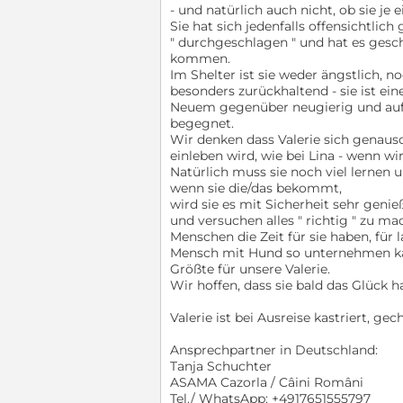
- und natürlich auch nicht, ob sie je
Sie hat sich jedenfalls offensichtlich 
" durchgeschlagen " und hat es gesch
kommen.
Im Shelter ist sie weder ängstlich, n
besonders zurückhaltend - sie ist ein
Neuem gegenüber neugierig und auf
begegnet.
Wir denken dass Valerie sich genauso
einleben wird, wie bei Lina - wenn wi
Natürlich muss sie noch viel lernen u
wenn sie die/das bekommt,
wird sie es mit Sicherheit sehr geni
und versuchen alles " richtig " zu ma
Menschen die Zeit für sie haben, fü
Mensch mit Hund so unternehmen kan
Größte für unsere Valerie.
Wir hoffen, dass sie bald das Glück h
Valerie ist bei Ausreise kastriert, g
Ansprechpartner in Deutschland:
Tanja Schuchter
ASAMA Cazorla / Câini Români
Tel./ WhatsApp: +4917651555797