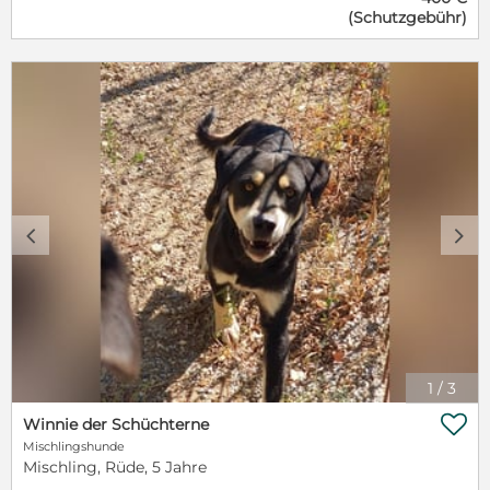
nach positiver Vorkontrolle mit Schutzvertrag und
(Schutzgebühr)
Schutzgebühr an verantwortungsvolle Menschen
vermittelt. Vor der Ausreise wird ein Bluttest auf
Mittelmeerkrankheiten durchgeführt: Borreliose,
Anaplasmose, Ehrlichiose, Dirofilariose, Babesiose
Wenn du mich gerne kennenlernen möchtest, dann
gehe bitte auf unsere Homepage
www.tierhilfebruno.de, unter Kontakte -
Interessentenbogen und fülle diesen aus :) Wir
melden uns dann schnellstmöglich bei dir, damit du
deinen Schatz bald in die Arme schließen kannst
c
d
1
/
3

Winnie der Schüchterne
Mischlingshunde
Mischling, Rüde, 5 Jahre