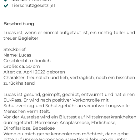
Tierschutzgesetz §11
Beschreibung
Lucas ist, wenn er einmal aufgetaut ist, ein richtig toller und
treuer Begleiter
Steckbrief:
Name: Lucas
Geschlecht: männlich
Größe: ca. 50 cm
Alter: ca. April 2022 geboren
Charakter: freundlich und lieb, verträglich, noch ein bisschen
zurückhaltend
Lucas ist gesund, geimpft, gechipt, entwurmt und hat einen
EU-Pass. Er wird nach positiver Vorkontrolle mit
Schutzvertrag und Schutzgebühr an verantwortungsvolle
Menschen vermittelt.
Vor der Ausreise wird ein Bluttest auf Mittelmeerkrankheiten
durchgeführt: Borreliose, Anaplasmose, Ehrlichiose,
Dirofilariose, Babesiose
Wenn du mich gerne kennenlernen möchtest, dann gehe
bitte auf unsere Homepage www.tierhilfebruno.de, unter