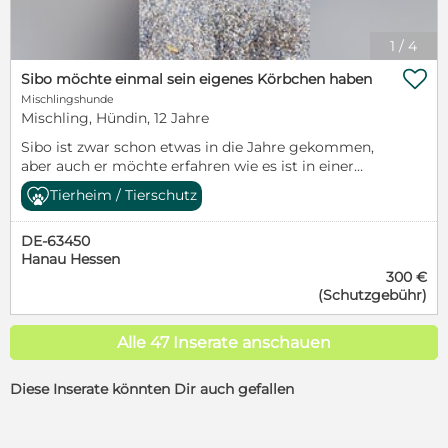
1
/
4

Sibo möchte einmal sein eigenes Körbchen haben
Mischlingshunde
Mischling, Hündin, 12 Jahre
Sibo ist zwar schon etwas in die Jahre gekommen,
aber auch er möchte erfahren wie es ist in einer
Familie Steckbrief: Name: Sibo Geschlecht:
Tierheim / Tierschutz
männlich/kastriert Größe: ca. 60-65 cm Alter: ca.
August 2014 geboren Charakter: freundlich, lieb,
DE-63450
verträglich, bisschen Futterneid, liegen vielleicht
Hanau Hessen
daran, weil er aus der Tötung kommt und um das
300 €
Essen kämpfen musste, kann sich noch geben. Sibo
(Schutzgebühr)
ist gesund, geimpft, gechipt, entwurmt und hat
einen EU-Pass. Er wird nach positiver Vorkontrolle
mit Schutzvertrag und Schutzgebühr an
Alle 47 Inserate anschauen
verantwortungsvolle Menschen vermittelt. Vor der
Ausreise wird ein Bluttest auf Mittelmeerkrankheiten
Diese Inserate könnten Dir auch gefallen
durchgeführt: Borreliose, Anaplasmose, Ehrlichiose,
Dirofilariose, Babesiose Wenn du mich gerne
kennenlernen möchtest, dann gehe bitte auf unsere