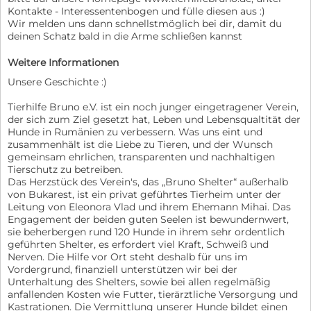
Kontakte - Interessentenbogen und fülle diesen aus :)
Wir melden uns dann schnellstmöglich bei dir, damit du
deinen Schatz bald in die Arme schließen kannst
Weitere Informationen
Unsere Geschichte :)
Tierhilfe Bruno e.V. ist ein noch junger eingetragener Verein,
der sich zum Ziel gesetzt hat, Leben und Lebensqualtität der
Hunde in Rumänien zu verbessern. Was uns eint und
zusammenhält ist die Liebe zu Tieren, und der Wunsch
gemeinsam ehrlichen, transparenten und nachhaltigen
Tierschutz zu betreiben.
Das Herzstück des Verein's, das „Bruno Shelter“ außerhalb
von Bukarest, ist ein privat geführtes Tierheim unter der
Leitung von Eleonora Vlad und ihrem Ehemann Mihai. Das
Engagement der beiden guten Seelen ist bewundernwert,
sie beherbergen rund 120 Hunde in ihrem sehr ordentlich
geführten Shelter, es erfordert viel Kraft, Schweiß und
Nerven. Die Hilfe vor Ort steht deshalb für uns im
Vordergrund, finanziell unterstützen wir bei der
Unterhaltung des Shelters, sowie bei allen regelmäßig
anfallenden Kosten wie Futter, tierärztliche Versorgung und
Kastrationen. Die Vermittlung unserer Hunde bildet einen