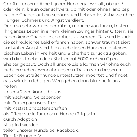
Großteil unserer Arbeit, jeder Hund egal wie alt, ob groß
oder klein, braun oder schwarz, ob mit oder ohne Handicap
hat die Chance auf ein schönes und liebevolles Zuhause ohne
Hunger, Schmerz und Angst verdient.
Doch so sehr wir uns bemühen, manche von Ihnen, fristen
ihr ganzes Leben in einem kleinen Zwinger hinter Gittern, sie
haben keine Chance je adoptiert zu werden. Das sind Hunde
die schreckliches Leid erfahren haben, schwer traumatisiert
und voller Angst sind. Um auch diesen Hunden ein kleines
bischen Leben in Freiheit und Sicherheit zurück zu geben,
wird direkt neben dem Shelter auf 5000 m ² ein Open
Shelter gebaut. Doch all unsere Ziele können wir ohne euch
nicht erreichen, wenn ihr unseren Traum vom besseren
Leben der Straßenhunde unterstützen möchtet und findet,
dass wir den richtigen Weg gehen dann bitte helft uns
helfen!
Unterstützen könnt ihr uns
mit Sach-und Geldspenden
mit Futterpatenschaften
mit Kastrationspatenschaften
als Pflegestelle für unsere Hunde tätig sein
durch Adoption
Mitglied werden
teilen unserer Hunde bei Facebook.
Tierilfe Bruno e. V.