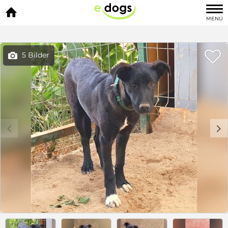

MENÜ

5 Bilder

c
d