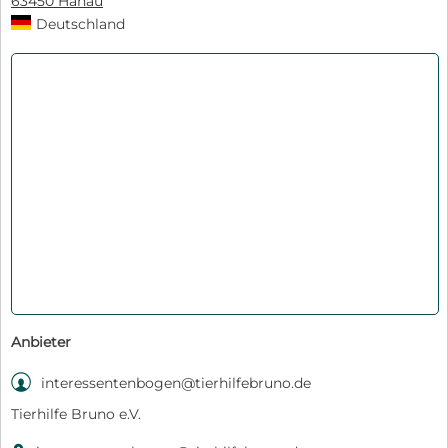
63450 Hanau
Deutschland
Anbieter

interessentenbogen@tierhilfebruno.de
Tierhilfe Bruno e.V.