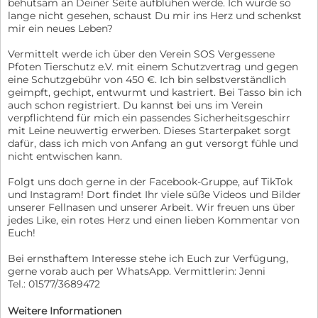
behutsam an Deiner Seite aufblühen werde. Ich wurde so
lange nicht gesehen, schaust Du mir ins Herz und schenkst
mir ein neues Leben?
Vermittelt werde ich über den Verein SOS Vergessene
Pfoten Tierschutz e.V. mit einem Schutzvertrag und gegen
eine Schutzgebühr von 450 €. Ich bin selbstverständlich
geimpft, gechipt, entwurmt und kastriert. Bei Tasso bin ich
auch schon registriert. Du kannst bei uns im Verein
verpflichtend für mich ein passendes Sicherheitsgeschirr
mit Leine neuwertig erwerben. Dieses Starterpaket sorgt
dafür, dass ich mich von Anfang an gut versorgt fühle und
nicht entwischen kann.
Folgt uns doch gerne in der Facebook-Gruppe, auf TikTok
und Instagram! Dort findet Ihr viele süße Videos und Bilder
unserer Fellnasen und unserer Arbeit. Wir freuen uns über
jedes Like, ein rotes Herz und einen lieben Kommentar von
Euch!
Bei ernsthaftem Interesse stehe ich Euch zur Verfügung,
gerne vorab auch per WhatsApp. Vermittlerin: Jenni
Tel.: 01577/3689472
Weitere Informationen