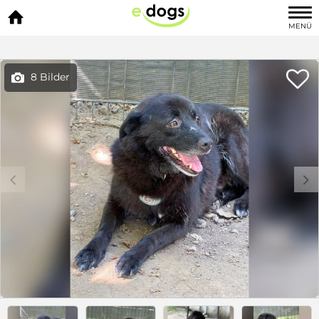

MENÜ

8 Bilder

c
d