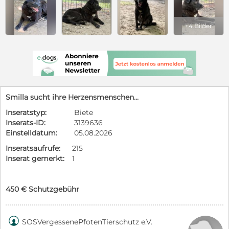
+4 Bilder
Smilla sucht ihre Herzensmenschen...
Inseratstyp:
Biete
Inserats-ID:
3139636
Einstelldatum:
05.08.2026
Inseratsaufrufe:
215
Inserat gemerkt:
1
450 € Schutzgebühr

SOSVergessenePfotenTierschutz e.V.