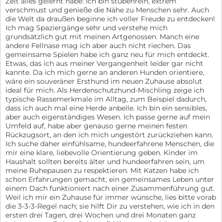
Zeit alles gelernt habe: Ich bin stubenrein, extrem
verschmust und genieße die Nähe zu Menschen sehr. Auch
die Welt da draußen beginne ich voller Freude zu entdecken!
Ich mag Spaziergänge sehr und verstehe mich
grundsätzlich gut mit meinen Artgenossen. Manch eine
andere Fellnase mag ich aber auch nicht riechen. Das
gemeinsame Spielen habe ich ganz neu für mich entdeckt.
Etwas, das ich aus meiner Vergangenheit leider gar nicht
kannte. Da ich mich gerne an anderen Hunden orientiere,
wäre ein souveräner Ersthund im neuen Zuhause absolut
ideal für mich. Als Herdenschutzhund-Mischling zeige ich
typische Rassemerkmale im Alltag, zum Beispiel dadurch,
dass ich auch mal eine Herde anbelle. Ich bin ein sensibles,
aber auch eigenständiges Wesen. Ich passe gerne auf mein
Umfeld auf, habe aber genauso gerne meinen festen
Rückzugsort, an den ich mich ungestört zurückziehen kann.
Ich suche daher einfühlsame, hundeerfahrene Menschen, die
mir eine klare, liebevolle Orientierung geben. Kinder im
Haushalt sollten bereits älter und hundeerfahren sein, um
meine Ruhepausen zu respektieren. Mit Katzen habe ich
schon Erfahrungen gemacht, ein gemeinsames Leben unter
einem Dach funktioniert nach einer Zusammenführung gut.
Weil ich mir ein Zuhause für immer wünsche, lies bitte vorab
die 3-3-3-Regel nach; sie hilft Dir zu verstehen, wie ich in den
ersten drei Tagen, drei Wochen und drei Monaten ganz