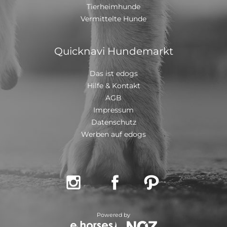
Tierheimhunde
mit einem EU Ausweis in einem beim deutschen
Veterinäramt registriertem Transport
Vermittelte Hunde
Quicknavi Hundemarkt
Das ist edogs
Hilfe & Kontakt
AGB
Impressum
Datenschutz
Werben auf edogs



Powered by