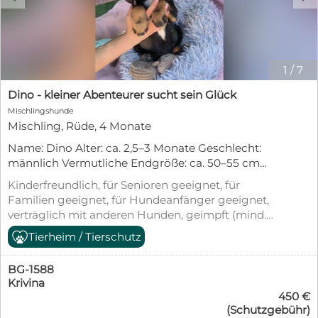
1
/
7
Dino - kleiner Abenteurer sucht sein Glück
Mischlingshunde
Mischling, Rüde, 4 Monate
Name: Dino Alter: ca. 2,5–3 Monate Geschlecht:
männlich Vermutliche Endgröße: ca. 50–55 cm
Schulterhöhe Aufenthaltsort: Sofia, Bulgarien – bei
Kinderfreundlich, für Senioren geeignet, für
den PetSisters Dino hat sein Leben gerade erst
Familien geeignet, für Hundeanfänger geeignet,
begonnen und musste dennoch schon erfahren,
verträglich mit anderen Hunden, geimpft (mind.
wie schwer die ersten Schritte sein können.
Pflichtimpfungen), entwurmt, gechipt, mit EU-
Tierheim / Tierschutz
Gemeinsam mit seinen sieben Geschwistern
Heimtierausweis, Tierschutzgesetz §11
wurde er ganz allein auf der Straße gefunden. Von
seiner Mutter fehlte jede Spur. Viel zu jung, um sich
BG-1588
selbst zu versorgen, hätten die kleinen Welpen
Krivina
450 €
ohne Hilfe kaum eine Chance gehabt. Zum Glück
(Schutzgebühr)
wurden sie rechtzeitig entdeckt und in Sicherheit