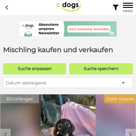
c

MENÜ
Mischling kaufen und verkaufen
Suche anpassen
Suche speichern
Datum absteigend
Blickfänger
Gold-Inserat
c
d