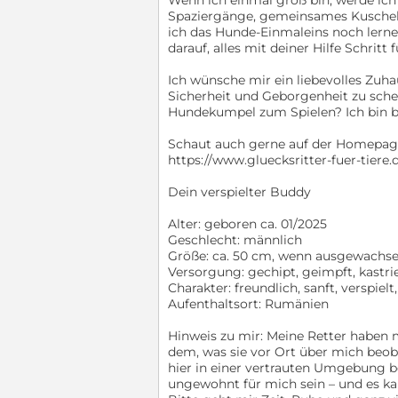
Spaziergänge, gemeinsames Kuscheln 
ich das Hunde-Einmaleins noch lerne
darauf, alles mit deiner Hilfe Schritt
Ich wünsche mir ein liebevolles Zuh
Sicherheit und Geborgenheit zu sche
Hundekumpel zum Spielen? Ich bin ber
Schaut auch gerne auf der Homepage 
https://www.gluecksritter-fuer-tiere.
Dein verspielter Buddy
Alter: geboren ca. 01/2025
Geschlecht: männlich
Größe: ca. 50 cm, wenn ausgewachs
Versorgung: gechipt, geimpft, kastri
Charakter: freundlich, sanft, verspiel
Aufenthaltsort: Rumänien
Hinweis zu mir: Meine Retter haben 
dem, was sie vor Ort über mich beob
hier in einer vertrauten Umgebung b
ungewohnt für mich sein – und es kan