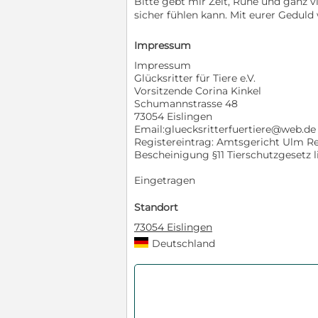
Bitte gebt mir Zeit, Ruhe und ganz 
sicher fühlen kann. Mit eurer Geduld 
Impressum
Impressum
Glücksritter für Tiere e.V.
Vorsitzende Corina Kinkel
Schumannstrasse 48
73054 Eislingen
Email:gluecksritterfuertiere@web.de
Registereintrag: Amtsgericht Ulm 
Bescheinigung §11 Tierschutzgesetz li
Eingetragen
Standort
73054 Eislingen
Deutschland