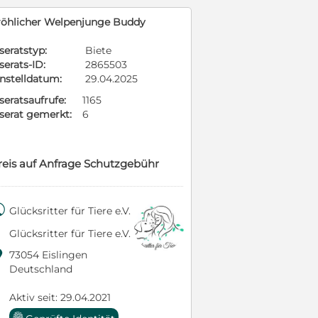
röhlicher Welpenjunge Buddy
seratstyp:
Biete
serats-ID:
2865503
instelldatum:
29.04.2025
seratsaufrufe:
1165
nserat gemerkt:
6
reis auf Anfrage Schutzgebühr

Glücksritter für Tiere e.V.
Glücksritter für Tiere e.V.

73054 Eislingen
Deutschland
Aktiv seit: 29.04.2021