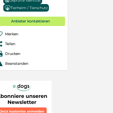
Geprüfte Identität
Tierheim / Tierschutz
Anbieter kontaktieren

Merken

Teilen

Drucken
r
Beanstanden