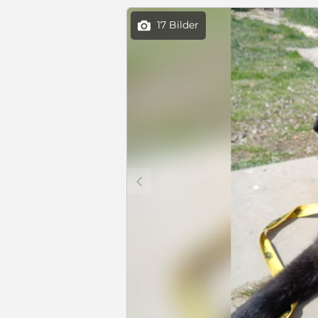
17 Bilder

c