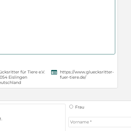
ücksritter für Tiere e.V.
https://www.gluecksritter-
,
054 Eislingen
fuer-tiere.de/
utschland
Frau