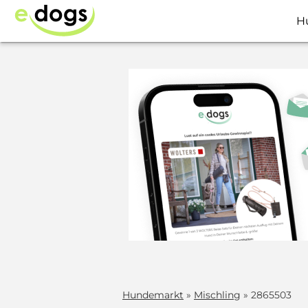
H
Hundemarkt
»
Mischling
» 2865503