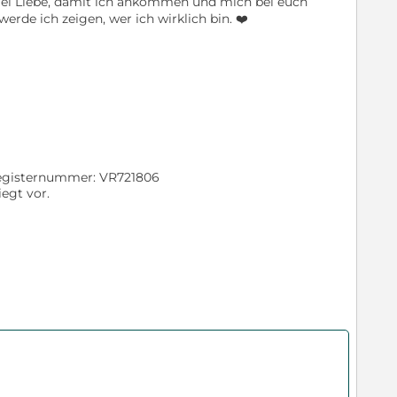
viel Liebe, damit ich ankommen und mich bei euch
werde ich zeigen, wer ich wirklich bin. ❤️
Registernummer: VR721806
egt vor.