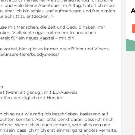
und viele kleine Abenteuer im Alltag. Natürlich muss
n, aber ich bin schlau und aufmerksam und freue mich
 für Schritt zu entdecken. ✨
ause mit Menschen, die Zeit und Geduld haben, mir
nken. Vielleicht sogar mit einem freundlichen
eit für ein neues Kapitel – mit dir!
vorbei, hier gibt es immer neue Bilder und Videos:
de/unsere-tiere/buddy2-elisa/
en
ert (wenn alt genug), mit EU-Ausweis
t, offen, verträglich mit Hunden
mich so gut wie möglich beschrieben, basierend auf
achten konnten. Aber bitte denkt daran, dass ich mich
efinde. Wenn ich zu euch komme, wird alles neu und
n sein, dass ich mich erst einmal ganz anders verhalte.