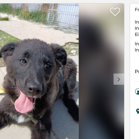

F
In
In
E
In
I
P
d