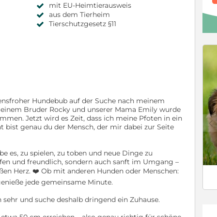
mit EU-Heimtierausweis
aus dem Tierheim
Tierschutzgesetz §11
lebensfroher Hundebub auf der Suche nach meinem
einem Bruder Rocky und unserer Mama Emily wurde
mmen. Jetzt wird es Zeit, dass ich meine Pfoten in ein
c
ht bist genau du der Mensch, der mir dabei zur Seite
ebe es, zu spielen, zu toben und neue Dinge zu
offen und freundlich, sondern auch sanft im Umgang –
ßen Herz. ❤️ Ob mit anderen Hunden oder Menschen:
 genieße jede gemeinsame Minute.
h sehr und suche deshalb dringend ein Zuhause.
etwa 50 cm erreichen – also genau richtig für schöne