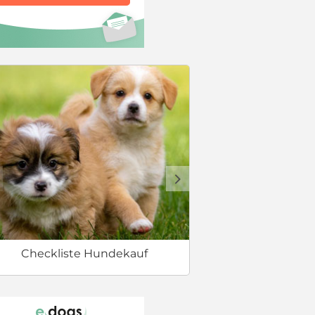
Welcher Hund 
d
Checkliste Hundekauf