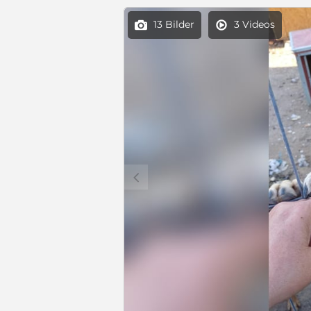
13 Bilder
3 Videos


c