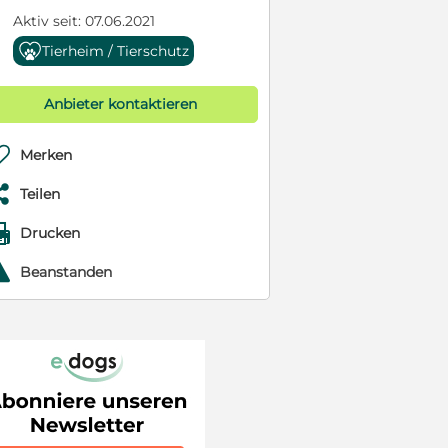
Aktiv seit: 07.06.2021
Tierheim / Tierschutz
Anbieter kontaktieren

Merken

Teilen

Drucken
r
Beanstanden