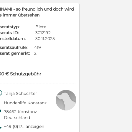
INAMI - so freundlich und doch wird
ie immer übersehen
seratstyp:
Biete
serats-ID:
3012192
instelldatum:
30.11.2025
seratsaufrufe:
419
nserat gemerkt:
2
00 € Schutzgebühr

Tanja Schuchter
Hundehilfe Konstanz

78462 Konstanz
Deutschland
9
+49 (0)17... anzeigen