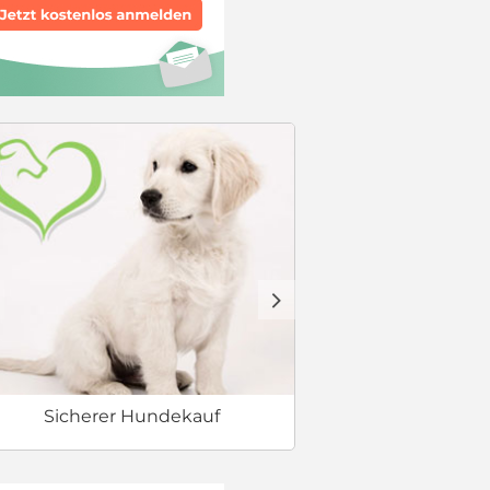
Checkliste
d
Sicherer Hundekauf