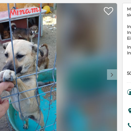

M
s
In
In
E
In
I
5
d