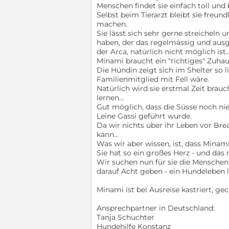
Menschen findet sie einfach toll und 
Selbst beim Tierarzt bleibt sie freun
machen.
Sie lässt sich sehr gerne streicheln
haben, der das regelmässig und ausgi
der Arca, natürlich nicht möglich ist..
Minami braucht ein "richtiges" Zuhau
Die Hündin zeigt sich im Shelter so 
Familienmitglied mit Fell wäre.
Natürlich wird sie erstmal Zeit br
lernen...
Gut möglich, dass die Süsse noch ni
Leine Gassi geführt wurde.
Da wir nichts über ihr Leben vor Bre
kann...
Was wir aber wissen, ist, dass Minami 
Sie hat so ein großes Herz - und das
Wir suchen nun für sie die Mensche
darauf Acht geben - ein Hundeleben l
Minami ist bei Ausreise kastriert, ge
Ansprechpartner in Deutschland:
Tanja Schuchter
Hundehilfe Konstanz