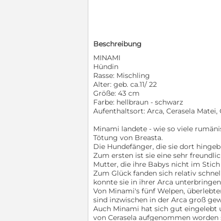
Beschreibung
MINAMI
Hündin
Rasse: Mischling
Alter: geb. ca.11/ 22
Größe: 43 cm
Farbe: hellbraun - schwarz
Aufenthaltsort: Arca, Cerasela Matei
Minami landete - wie so viele rumän
Tötung von Breasta.
Die Hundefänger, die sie dort hingebr
Zum ersten ist sie eine sehr freundli
Mutter, die ihre Babys nicht im Stich
Zum Glück fanden sich relativ schnel
konnte sie in ihrer Arca unterbringen
Von Minami's fünf Welpen, überlebte
sind inzwischen in der Arca groß ge
Auch Minami hat sich gut eingelebt u
von Cerasela aufgenommen worden s