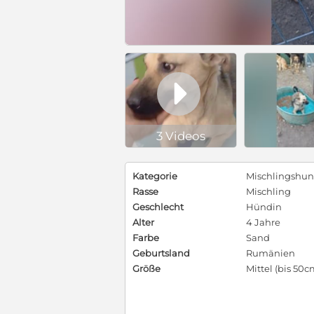

3 Videos
Kategorie
Mischlingshu
Rasse
Mischling
Geschlecht
Hündin
Alter
4 Jahre
Farbe
Sand
Geburtsland
Rumänien
Größe
Mittel (bis 50c