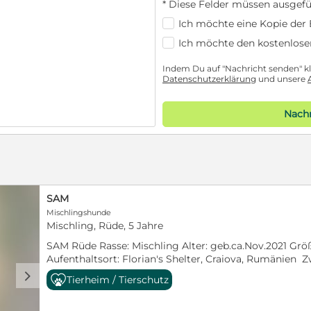
* Diese Felder müssen ausgefü
Ich möchte eine Kopie der E
Ich möchte den kostenlose
Indem Du auf "Nachricht senden" kli
Datenschutzerklärung
und unsere
Nachr
SAM
Mischlingshunde
Mischling, Rüde, 5 Jahre
SAM Rüde Rasse: Mischling Alter: geb.ca.Nov.2021 Größ
Aufenthaltsort: Florian's Shelter, Craiova, Rumänien 
Welpen unter einer Brücke in einer Röhre zur Welt. 
d
Tierheim / Tierschutz
sich dort, um im Müll der von der Brücke geworfen wi
Das war für die insgesamt 16 Welpen eine große Gefah