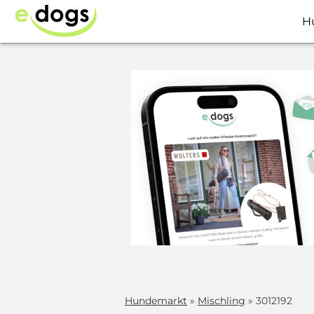
H
Hundemarkt
»
Mischling
» 3012192