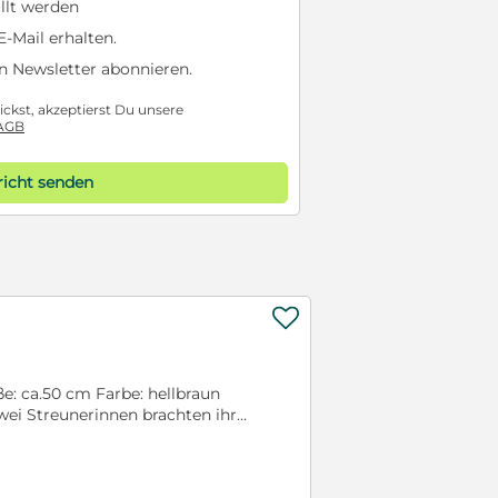
llt werden
-Mail erhalten.
n Newsletter abonnieren.
ckst, akzeptierst Du unsere
AGB
icht senden

e: ca.50 cm Farbe: hellbraun
Zwei Streunerinnen brachten ihre
Viele Straßenhunde versammelten
rd, nach Fressbarem zu suchen.
r, denn große Streuner rotten