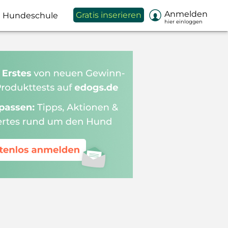

Anmelden
Gratis inserieren
Hundeschule
hier einloggen