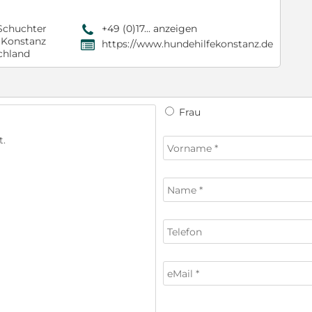
Schuchter
+49 (0)17... anzeigen
9
 Konstanz
https://www.hundehilfekonstanz.de
,
chland
Frau