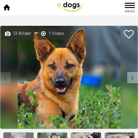

MENÜ

13 Bilder
1 Video


c
d
