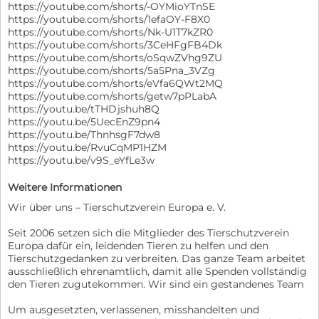
https://youtube.com/shorts/-OYMioYTnSE
https://youtube.com/shorts/1efaOY-F8X0
https://youtube.com/shorts/Nk-U1T7kZR0
https://youtube.com/shorts/3CeHFgFB4Dk
https://youtube.com/shorts/oSqwZVhg9ZU
https://youtube.com/shorts/5a5Pna_3VZg
https://youtube.com/shorts/eVfa6QWt2MQ
https://youtube.com/shorts/getw7pPLabA
https://youtu.be/tTHDjshuh8Q
https://youtu.be/5UecEnZ9pn4
https://youtu.be/ThnhsgF7dw8
https://youtu.be/RvuCqMP1HZM
https://youtu.be/v9S_eYfLe3w
Weitere Informationen
Wir über uns – Tierschutzverein Europa e. V.
Seit 2006 setzen sich die Mitglieder des Tierschutzverein
Europa dafür ein, leidenden Tieren zu helfen und den
Tierschutzgedanken zu verbreiten. Das ganze Team arbeitet
ausschließlich ehrenamtlich, damit alle Spenden vollständig
den Tieren zugutekommen. Wir sind ein gestandenes Team
Um ausgesetzten, verlassenen, misshandelten und