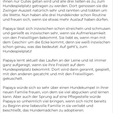
ihnen nur Gutes getan wird und alle drei ließen es zu, zum
Hundespielplatz getragen zu werden. Dort genossen sie die
Zwinger-Auszeit natürlich sehr und rannten und tobten um
die Wette. Nun haben alle drei Hundekinder schon Routine
und freuen sich, wenn sie etwas mehr Auslauf haben dürfen.
Papaya lässt sich inzwischen schon streicheln und schmusen
und genießt es inzwischen sehr, wenn sie Aufmerksamkeit
von den Freiwilligen bekommt. Sie liebt es, wenn man mit
dem Geschirr um die Ecke kommt, denn sie weiß inzwischen
schon genau, was das bedeutet: Auf geht’s, zum
Hundespielplatz!
Papaya lernt aktuell das Laufen an der Leine und ist immer
ganz aufgeregt, wenn sie ihre Freizeit auf dem
Hundespielplatz bekommt. Dort wird dann gerannt, gespielt,
mit den anderen gecatcht und mit den Freiwilligen
gekuschelt.
Papaya würde sich so sehr über einen Hundekumpel in ihrer
neuen Familie freuen, von dem sie viel abgucken und lernen
kann. Aber auch der Sprung auf eine Pflegestelle würde
Papaya so unheimlich viel bringen, wenn sich nicht bereits
zu Beginn eine liebevolle Familie in sie verliebt und
beschließt, das Hundemädchen zu adoptieren.