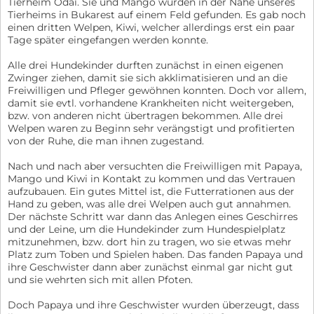
Tierheim Odai. Sie und Mango wurden in der Nähe unseres
Tierheims in Bukarest auf einem Feld gefunden. Es gab noch
einen dritten Welpen, Kiwi, welcher allerdings erst ein paar
Tage später eingefangen werden konnte.
Alle drei Hundekinder durften zunächst in einen eigenen
Zwinger ziehen, damit sie sich akklimatisieren und an die
Freiwilligen und Pfleger gewöhnen konnten. Doch vor allem,
damit sie evtl. vorhandene Krankheiten nicht weitergeben,
bzw. von anderen nicht übertragen bekommen. Alle drei
Welpen waren zu Beginn sehr verängstigt und profitierten
von der Ruhe, die man ihnen zugestand.
Nach und nach aber versuchten die Freiwilligen mit Papaya,
Mango und Kiwi in Kontakt zu kommen und das Vertrauen
aufzubauen. Ein gutes Mittel ist, die Futterrationen aus der
Hand zu geben, was alle drei Welpen auch gut annahmen.
Der nächste Schritt war dann das Anlegen eines Geschirres
und der Leine, um die Hundekinder zum Hundespielplatz
mitzunehmen, bzw. dort hin zu tragen, wo sie etwas mehr
Platz zum Toben und Spielen haben. Das fanden Papaya und
ihre Geschwister dann aber zunächst einmal gar nicht gut
und sie wehrten sich mit allen Pfoten.
Doch Papaya und ihre Geschwister wurden überzeugt, dass