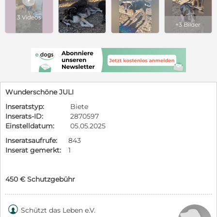
3 Videos
+3 Bilder
Wunderschöne JULI
Inseratstyp:
Biete
Inserats-ID:
2870597
Einstelldatum:
05.05.2025
Inseratsaufrufe:
843
Inserat gemerkt:
1
450 € Schutzgebühr

Schützt das Leben e.V.