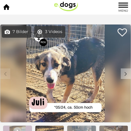

MENÜ

7 Bilder
3 Videos


c
d
