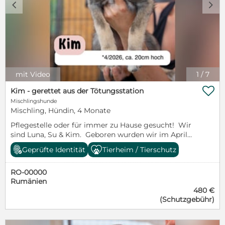
c
d
mit Video
1
/
7

Kim - gerettet aus der Tötungsstation
Mischlingshunde
Mischling, Hündin, 4 Monate
Pflegestelle oder für immer zu Hause gesucht! Wir
sind Luna, Su & Kim. Geboren wurden wir im April
2026. Eigentlich sollte unser Leben gerade erst
Geprüfte Identität
Tierheim / Tierschutz
beginnen. Stattdessen landeten wir, gerade einmal
zwei Monate alt und ohne unsere Mama, in einer
RO-00000
rumänischen Tötungsstation. Zum Glück wurden wir
Rumänien
im Juni 2026 gerettet. Seitdem leben wir in einem
480 €
rumänischen Shelter und warten darauf, dass uns
(Schutzgebühr)
endlich jemand entdeckt. Trotz allem haben wir
unsere Lebensfreude nicht verloren. Wir sind drei
fröhliche Welpenmädchen – freundlich,