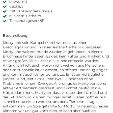
entwurmt
gechipt
mit EU-Heimtierausweis
aus dem Tierheim
Tierschutzgesetz §11
Beschreibung
Morty und sein Kumpel Morci wurden aus einer
Beschlagnahmung in unser Partnertierheim übergeben.
Morty und weitere Hunde wurden angebunden in einem
Bruchhaus hinterlassen. Es gab kein Futter und Trinken, und
es war großes Glück, dass die Hunde entdeckt wurden.
Anfänglich hielt auch Morty nicht viel von uns Menschen,
doch mittlerweile ist er wesentlich offener und neugieriger
und kommt auch schon auf uns zu. Er ist ein verträglicher
junger Hund, lebt aktuell mit zwei Hündinnen ohne
Probleme in einem Zwinger. Allerdings ist Morty von deren
aktiver Art ziemlich gestresst und flüchtet häufig in die
Hütte. Man merkt Morty an, dass er unter dem Umfeld und
der Situation im kleinen Zwinger leidet! Daher hofft er nun
schnell entdeckt zu werden, um dem Tierheimalltag zu
entkommen. Ein Spielgefährte für Morty im neuen Zuhause
könnten wir uns gut vorstellen, er kann aber auch als