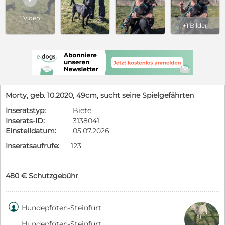
1 Video
+1 Bilder
Morty, geb. 10.2020, 49cm, sucht seine Spielgefährten
Inseratstyp:
Biete
Inserats-ID:
3138041
Einstelldatum:
05.07.2026
Inseratsaufrufe:
123
480 € Schutzgebühr

Hundepfoten-Steinfurt
Hundepfoten-Steinfurt