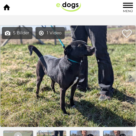

MENÜ

5 Bilder
1 Video


c
d
