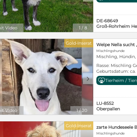
später auf eine Pfl
bedrängen und ihm
Zuhause in dem man
seinem Wesen nach
ist von Luke total
Vertrauen aufzuba
seine gesundheitli
er der alleinige Ar
war da - ohne Äng
Verständnis schenkt
Ein Garten wäre wü
der junge Mann etw
Garten, er war sofo
für Schritt mutige
Voraussetzung. Ger
DE-68649
auch gerne mal Che
Leine spazieren als
Ersthund, der gern
Ersthund im Hausha
Groß-Rohrheim He
it Video
1
/
8
oder Kleintiere ni
gemacht. Luke bee
Yoshi und an dem e
nicht unter 14 Jahre
leben. Ein Haus m
Gelassenheit. Egal
ebenfalls wichtig f
Stadthund ist, soll
für ihn als Domizil 
oder auch die Bun
diesen tollen Hund
oder ländlich wohn
Gold-Inserat
mit viel Potential
Haus vorbei fährt,
Zuhause? Gerne ka
an erster Stelle! 
ganz nach dem Sp
Mischlingshunde
lebt hier mit 3 Hü
seiner Pflegestelle bes
kein Hindernis für
Mischling, Hündin,
liebt, dem schickt 
andere mal etwas zicki
kastriert, geimpft
sein wundervolles 
legt sich hin und s
Heimtierausweis. W
Rasse: Mischling G
Absprache, bereit d
er auch noch Spaß 
cainelui.com/unse
Geburtsdatum: ca.
anfallende Tierarz
zu spielen und freu
pflegestellen/yosh
Wächst noch, wird c
d
vollständigen Gen
Tierheim / Tie
lobt, wenn er ei
Kastriert: Nein Au
ein ganz besonders
Wir suchen für Luke eine Familie 
Ausreise aus Rumä
kleiner Sonnensche
Einzelperson, die i
geimpft, entwurmt
verdient hat! Er w
im Stich lässt. Sie
Vorgeschichte: Ne
Platzkonzrolle ver
LU-8552
Hundeerfahrung ve
drei Welpengeschw
Schutzgebühr in H
Oberpallen
it Video
1
/
20
aktiven Senioren v
Nella ist ein liebe
werden. Eine mehrf
Hündinnen sind ke
vorsichtig durchs
vertraglich vereinb
nicht testen. Kinde
werden zuerst einm
Gold-Inserat
sein und den Umg
auf sie zuzulaufen. 
ist einfach nur toll
Mischlingshunde
der einfach noch e