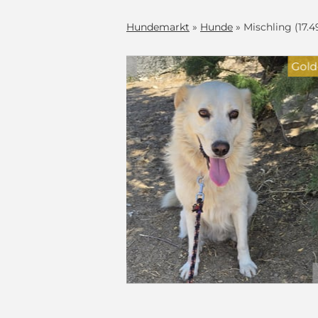
Hundemarkt
»
Hunde
» Mischling (17.4
Blickfänger
e
hatte
man Paolo dann
zuerst
lien geeignet,
ürr, weißes
c
nderen Hunden,
ein, wo man
ft (mind.
e von ca 15
h frisch aus
setz §11
an eine
Preis auf Anfrage
eführt. Er
(Schutzgebühr)
Gesucht
 verheilt ist,
mit Video
bar für jede
e: schöne