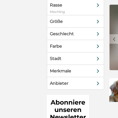
d
Rasse
Mischling
d
Größe
d
Geschlecht
c
d
Farbe
d
Stadt
d
Merkmale
d
Anbieter