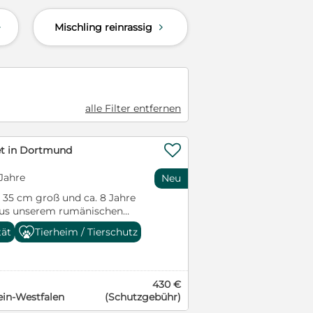
hntes Umfeld kommt je mehr
Mischling reinrassig
d
d
rofitieren. Auch die vielen
en hatten vor kurzem noch
ierheim zu scheuen /
ona suchen wir in
hr da wir sie den Strapazen
ollen. Aber das Schicksal
alle Filter entfernen
rspart bleiben und daher
Wir haben eine lange Liste an
die wir eine Pflegestelle

et in Dortmund
gestellenangebot einen zur
tion passenden Schützling
 Jahre
Neu
nicht zögern
t 35 cm groß und ca. 8 Jahre
Kontakt treten! Kontakt: –
aus unserem rumänischen
lui. Dort musste er mehr als 2
tät
Tierheim / Tierschutz
 befinden sich in Portugal
m Mai 2025 nach
 anerkannten Tierheim -O
 eigenes Zuhause ausreisen
e werden beherbergt). Das
r zog er sich dort zunehmend
fast nur noch in seinem
 Not geratene Tiere werden mit
430 €
war seiner Adoptantin
t. Regelmäßig werden auch
in-Westfalen
(Schutzgebühr)
gstlich. Seine Spaziergänge
ungen übernommen, um auch