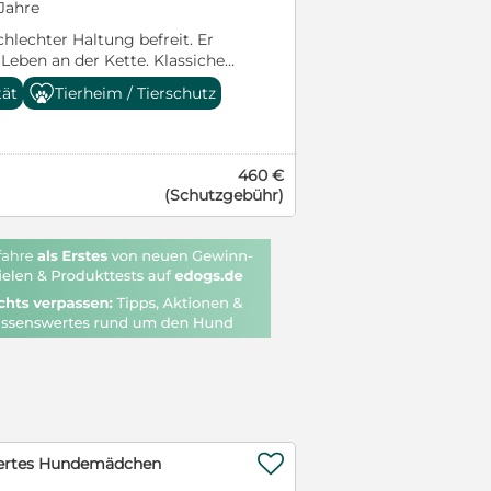
 Jahre
durch Dick und Dünn gehen
nenlernen muss. Mit ihren
agen zu Luke? Dann freue ich
tdeckt sie gerade jeden Tag
hlechter Haltung befreit. Er
ntaktaufnahme: Elke Schmitz
ielt gerne, ist neugierig und
 Leben an der Kette. Klassicher
: info@furbys-fellfreunde.de
n Abenteuer des Welpenalltags.
rum solche Leute Tiere halten
tät
Tierheim / Tierschutz
i Ausreise gechipt, geimpft und
kter genau entwickeln wird,
Rätsel bleiben. Auf jeden Fall
EU Ausweis in einem beim
 noch nicht sagen, da sie noch
gierten Tierschutzkolleginnen
ramt registrierten Transport.
res Lebens steht. Deshalb wäre
so den Weg in unser Tierheim.
it Traces.
tige Zeitpunkt für Nella, in ein
lück fehlt ihm jetzt nur noch
460 €
ziehen. Zu einer Familie, die
lie. Bogyi ist ein ganz lieber,
(Schutzgebühr)
d Liebe schenkt, damit sie sich
schenbezogener und am
ickeln und zu einer treuen
 schüchterner Rüde. Eine zarte
wachsen kann. Anfrage/
le. Er ist absolut verträglich
n. Mit Katzen können wir ihn
eschaf.org/selbstauskunft/
t testen - es dürfte aber auch
ben. Bogyi wird entwurmt,
eschaf.org/ablauf-einer-
kastriert, mit Chip, EU-Pass
in allerbeste Hände gegeben.
2. Bogyi befindet sich aktuell
m in Ungarn. Ab sofort könnte
ch direkt in sein neues
werden - deutschlandweit. Wer
 Hundeseele ein liebevolles

iertes Hundemädchen
 Wer läßt ihn seine traurige