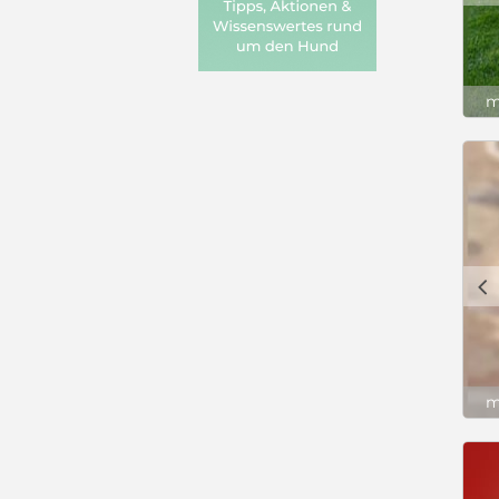
m
c
m