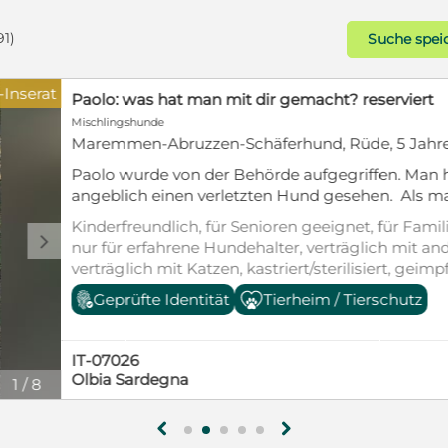
91)
Suche spei
Bronze-Inserat
Mischlingshunde
Mischling, Erwachsen (ab 3 Jahre)
Pflegestellen in Deutschland für 
Tierheim: Cantinho da Milu Tiers
PORTUGAL !! ✔️ JEDER DER: ✅ genügend Motivation und Zeit
Kinderfreundlich, für Senioren geei
hat ✅ Hunde liebt und viel Empath
d
für Hundeanfänger geeignet, nur f
für ihre Bedürfnisse hat ✅ bereit 
verträglich mit anderen Hunden, ve
Sammelstelle in 55232 Alzey abzu
kastriert/sterilisiert, geimpft (min
Geprüfte Identität
Pflegestelle sein ! Viele unserer
entwurmt, gechipt, mit EU-Heimti
diese Hunde sind das Leben im Ha
Tierheim, Stubenrein, Tierschutzge
insgesamt sehr unkompliziert ! D
PT-2965
10/2012 • 45 cm ) zeigt wie wichtig
Setubal
Gesuch
1
/
6
Hündin wurde im Jahr 2022 durch 
mitten aus ihrem gewohnten Lebe
abgegeben. Wie viele Hunde verarb
g
h
Lebensveränderung durch Abkapslu