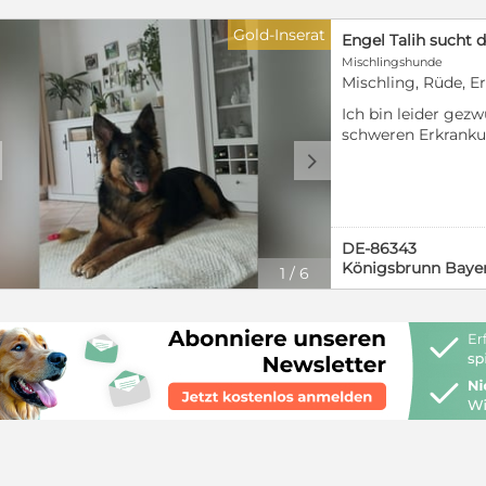
wurden sehr kurz g
diesen Hunden die medizinische 
ihm seit seiner Ad
Gold-Inserat
auf Vermittlung zu geben. Sehr vi
Engel Talih sucht 
ausgezogen. Nachd
in Portugal vermittelt, aber es gib
Mischlingshunde
Monaten drei Mal 
nicht gesehen werden, die scheu u
Mischling, Rüde, E
musste Yoshi schlie
Umstellungsschwierigkeiten habe
März 2026 auf eine
Ich bin leider gez
Hunde kümmert sich das Team von
Und siehe da, wie ve
schweren Erkranku
Pflegestellen in Deutschland sind 
neugierig, interess
meinen Rüden Talih 
d
alles. Bei Körperk
Hilfe! Mach gerne mit !!! Mehr übe
9 Monaten bei mir. 
immer noch zurück
man auch auf unserer internation
cm groß und zu 10
langsam immer bes
Hündinnen verträg
die Bilder und Videos !
näher, schnuppert 
aus Rumänien aus e
DE-86343
etwas Geduld und 
seiner Vergangenhei
Königsbrunn Baye
1
/
6
und zunehmend bes
menschenbezogener,
streicheln. Auf der
sich eng an seine 
Geschirr an- und a
Fremden begegnet e
und er läuft jedes 
Talih ist sehr neug
wenn er weiß, dass
seinem Menschen g
nimmt er sich ger
gemeinsame Abente
gemütlichen Schnü
Erziehung sollte w
längere Spaziergän
besonders das Alle
ganz vorbildlich an
lernen. Mit andere
nicht an vorbeifa
gut, besonders mi
Besonders stark or
Hunden an denen er