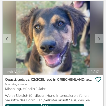
c
d
mit Video
1
/
17

Quasti, geb. ca. 02/2025, lebt in GRIECHENLAND, auf einer privaten Pflegestelle
Mischlingshunde
Mischling, Hündin, 1 Jahr
Wenn Sie sich für diesen Hund interessieren, füllen
Sie bitte das Formular „Selbstauskunft“ aus, das Sie
auf unserer Homepage (www.hundegarten-