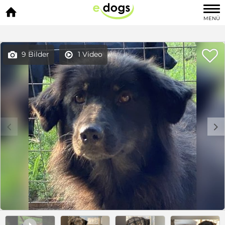

MENÜ

9 Bilder
1 Video


c
d
