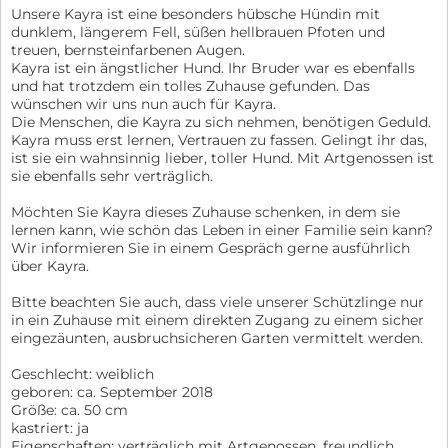
Unsere Kayra ist eine besonders hübsche Hündin mit
dunklem, längerem Fell, süßen hellbrauen Pfoten und
treuen, bernsteinfarbenen Augen.
Kayra ist ein ängstlicher Hund. Ihr Bruder war es ebenfalls
und hat trotzdem ein tolles Zuhause gefunden. Das
wünschen wir uns nun auch für Kayra.
Die Menschen, die Kayra zu sich nehmen, benötigen Geduld.
Kayra muss erst lernen, Vertrauen zu fassen. Gelingt ihr das,
ist sie ein wahnsinnig lieber, toller Hund. Mit Artgenossen ist
sie ebenfalls sehr verträglich.
Möchten Sie Kayra dieses Zuhause schenken, in dem sie
lernen kann, wie schön das Leben in einer Familie sein kann?
Wir informieren Sie in einem Gespräch gerne ausführlich
über Kayra.
Bitte beachten Sie auch, dass viele unserer Schützlinge nur
in ein Zuhause mit einem direkten Zugang zu einem sicher
eingezäunten, ausbruchsicheren Garten vermittelt werden.
Geschlecht: weiblich
geboren: ca. September 2018
Größe: ca. 50 cm
kastriert: ja
Eigenschaften: verträglich mit Artgenossen, freundlich,