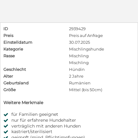
ID
2939429
Preis
Preis auf Anfrage
Einstelldatum
30.07.2025
Kategorie
Mischlingshunde
Rasse
Mischling
Mischling
Geschlecht
Hündin
Alter
2 Jahre
Geburtsland
Rumänien
Größe
Mittel (bis 50cm)
Weitere Merkmale
für Familien geeignet
nur für erfahrene Hundehalter
verträglich mit anderen Hunden
kastriert/sterilisiert
geimpft (mind. Pflichtimpfungen)