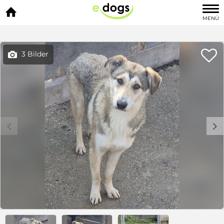

MENÜ

3 Bilder

c
d