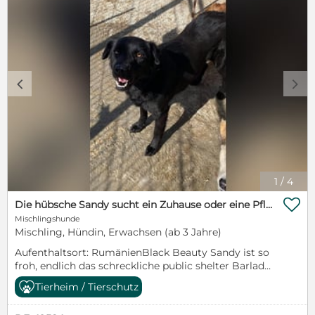
c
d
1
/
4

Die hübsche Sandy sucht ein Zuhause oder eine Pflegestelle!
Mischlingshunde
Mischling, Hündin, Erwachsen (ab 3 Jahre)
Aufenthaltsort: RumänienBlack Beauty Sandy ist so
froh, endlich das schreckliche public shelter Barlad
verlassen zu haben. Jetzt kann sie endlich zeigen
Tierheim / Tierschutz
welch freundlicher und hübscher Hund sie ist.Sandy
ist 2016 geboren und ca. 45cm groß.Im Haushalt