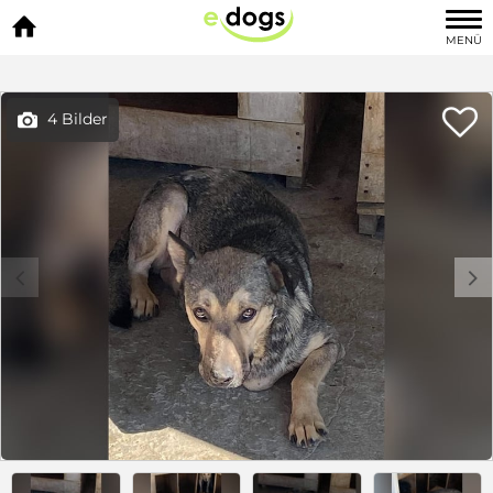

MENÜ

4 Bilder

c
d