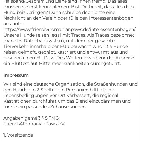
Halsband/Geschirr und Leine sind ihnen fremd. Das alles
müssen sie erst kennenlernen. Bist Du bereit, das alles dem
Hund beizubringen? Dann schreibe doch bitte eine
Nachricht an den Verein oder fülle den Interessentenbogen
aus unter
https://www.friends4romanianpaws.de/interessentenbogen/
Unsere Hunde reisen legal mit Traces. Als Traces bezeichnet
man das Datenbanksystem, mit dem der gesamte
Tierverkehr innerhalb der EU überwacht wird. Die Hunde
reisen geimpft, gechipt, kastriert und entwurmt aus und
besitzen einen EU-Pass. Des Weiteren wird vor der Ausreise
ein Bluttest auf Mittelmeerkrankheiten durchgeführt.
Impressum
Wir sind eine deutsche Organisation, die Straßenhunden und
den Hunden in 2 Sheltern in Rumänien hilft, die die
Lebensbedingungen vor Ort verbessert, die regional
Kastrationen durchführt um das Elend einzudämmen und
für sie ein passendes Zuhause suchen.
Angaben gemäß § 5 TMG:
Friends4RomanianPaws e.V.
1. Vorsitzende