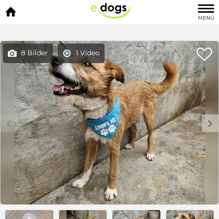

MENÜ

8 Bilder
1 Video


c
d
