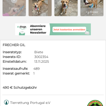
1 Video
+4 Bilder
FRECHER GIL
Inseratstyp:
Biete
Inserats-ID:
3002354
Einstelldatum:
13.11.2025
Inseratsaufrufe:
489
Inserat gemerkt:
1
490 € Schutzgebühr

Tierrettung Portugal e.V