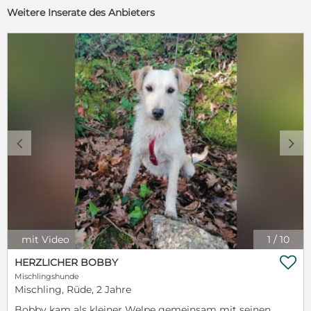
Weitere Inserate des Anbieters
c
d
mit Video
1
/
10

HERZLICHER BOBBY
Mischlingshunde
Mischling, Rüde, 2 Jahre
Bobby kam als kleiner Welpe gemeinsam mit seinen