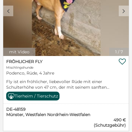
Schutzgebühr von 490€ sowie eine VK sind
notwendig.
c
d
mit Video
1
/
7

FRÖHLICHER FLY
Mischlingshunde
Podenco, Rüde, 4 Jahre
Fly ist ein fröhlicher, liebevoller Rüde mit einer
Schulterhöhe von 47 cm, der mit seinem sanften
Wesen und seiner Freundlichkeit begeistert. Er
Tierheim / Tierschutz
genießt jede Aufmerksamkeit und jede
Streicheleinheit – diese Momente bringen ihn richtig
DE-48159
zum Strahlen. Mit Hündinnen versteht sich Fly sehr
Münster, Westfalen Nordrhein-Westfalen
gut, doch bei anderen Rüden zeigt er sich weniger
490 €
tolerant. Daher suchen wir für ihn ein Zuhause ohne
(Schutzgebühr)
andere Rüden. Fly hat bisher noch nicht viel