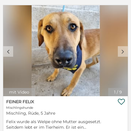
kennengelernt und muss das Hunde-Einmaleins
noch lernen. Ein geduldiges und verständnisvolles
Zuhause, das ihm zeigt, wie schön das Leben als
Familienhund sein kann, wäre für ihn ideal. Fly wird
mit Sicherheit ein treuer und anhänglicher Begleiter,
der seinen Menschen seine ganze Zuneigung
schenkt. Möchtest du Fly ein Zuhause geben und
ihm die Welt zeigen? Er freut sich schon darauf, dich
kennenzulernen und mit dir gemeinsam fröhliche
Momente zu erleben! Bitte nur ernst gemeinte
c
d
Anfragen ❤️ Fly reist gechipt, geimpft, je nach Alter
kastriert, auf Leishmaniose und MMK getestet sowie
mit einem gültigen EU Pass. Bei Interesse PN an uns
hier, auf der Seite oder per Email: info@tierrettung-
portugal.de Eine Schutzgebühr von 490€ sowie eine
VK sind notwendig.
mit Video
1
/
9

FEINER FELIX
Mischlingshunde
Mischling, Rüde, 5 Jahre
Felix wurde als Welpe ohne Mutter ausgesetzt.
Seitdem lebt er im Tierheim. Er ist ein