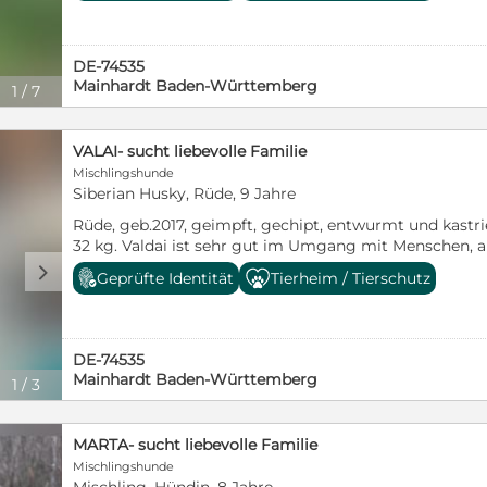
da er sich in einem kleinen Hundetierheim in Moskau be
gewöhnt, allerdings ist es noch ausbaufähig. Er zieht 
dann nach einiger Zeit geht es gut. Ans Autofahren is
DE-74535
Anfrage Bei Interesse bitte Email an info@tierschutz
Mainhardt Baden-Württemberg
1
/
7
VALAI- sucht liebevolle Familie
Mischlingshunde
Siberian Husky, Rüde, 9 Jahre
Rüde, geb.2017, geimpft, gechipt, entwurmt und kastriert Schult
32 kg. Valdai ist sehr gut im Umgang mit Menschen,
Hunden.Er ist ein ausgeglichener, aktiver Hund, der kei
d
Geprüfte Identität
Tierheim / Tierschutz
leinenführig und liebt Interaktionen mit dem Menschen
in Moskau und wartet geduldig auf eine 2.Chance. Vid
bitte Email an info@tierschutzhunde-russland.de
DE-74535
Mainhardt Baden-Württemberg
1
/
3
MARTA- sucht liebevolle Familie
Mischlingshunde