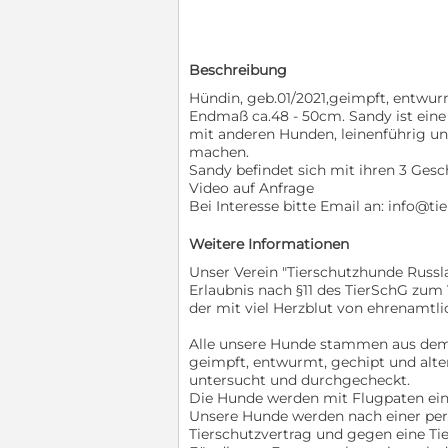
Beschreibung
Hündin, geb.01/2021,geimpft, entwu
Endmaß ca.48 - 50cm. Sandy ist eine f
mit anderen Hunden, leinenführig un
machen.
Sandy befindet sich mit ihren 3 Gesch
Video auf Anfrage
Bei Interesse bitte Email an: info@t
Weitere Informationen
Unser Verein "Tierschutzhunde Russla
Erlaubnis nach §11 des TierSchG zum
der mit viel Herzblut von ehrenamtli
Alle unsere Hunde stammen aus dem r
geimpft, entwurmt, gechipt und alte
untersucht und durchgecheckt.
Die Hunde werden mit Flugpaten ein
Unsere Hunde werden nach einer per
Tierschutzvertrag und gegen eine T