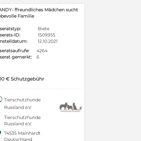
ANDY- ffreundliches Mädchen sucht
ebevolle Familie
seratstyp:
Biete
serats-ID:
1509955
instelldatum:
12.10.2021
seratsaufrufe:
4264
nserat gemerkt:
6
00 € Schutzgebühr

Tierschutzhunde
Russland e.V
Tierschutzhunde
Russland e.V.

74535 Mainhardt
Deutschland