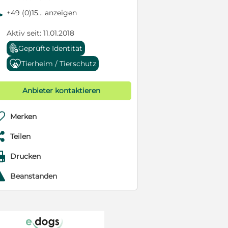
9
+49 (0)15... anzeigen
Aktiv seit: 11.01.2018
Geprüfte Identität
Tierheim / Tierschutz
Anbieter kontaktieren

Merken

Teilen

Drucken
r
Beanstanden