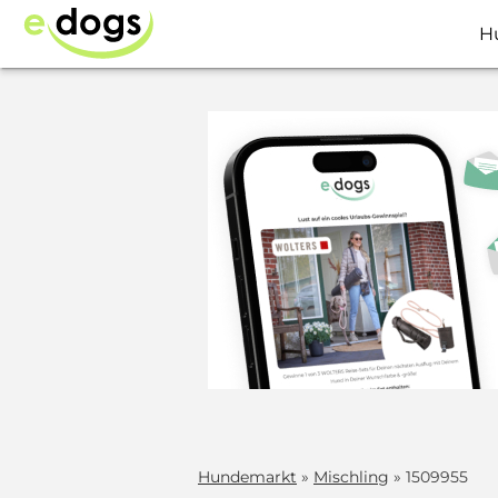
H
Hundemarkt
»
Mischling
» 1509955