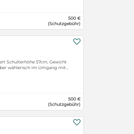
findet. Er ist an die Leine
am Anfang stark an der Leine ,
t er auch gewöhnt. Video auf
500 €
hunde-russland.de
(Schutzgebühr)

erhöhe 57cm, Gewicht
 aber wählerisch im Umgang mit
ne kleinen Tiere mag.Er ist
. Valdai lebt in einem Tierheim
eo auf Anfrage Bei Interesse
500 €
(Schutzgebühr)
