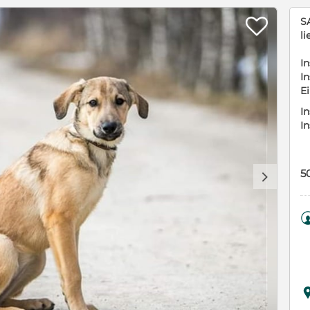

S
li
In
In
E
In
I
5
d