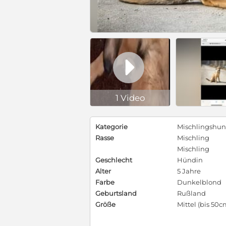

1 Video
Kategorie
Mischlingshu
Rasse
Mischling
Mischling
Geschlecht
Hündin
Alter
5 Jahre
Farbe
Dunkelblond
Geburtsland
Rußland
Größe
Mittel (bis 50c