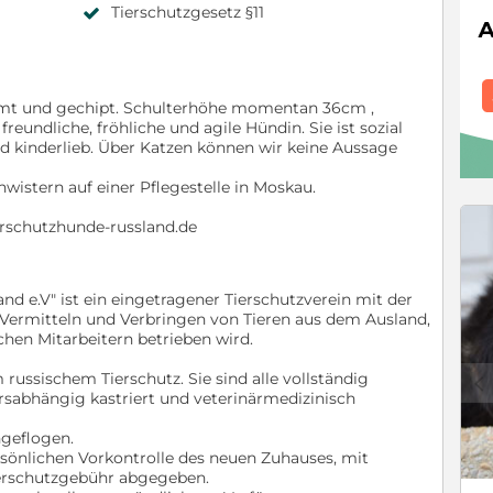
Tierschutzgesetz §11
rmt und gechipt. Schulterhöhe momentan 36cm ,
reundliche, fröhliche und agile Hündin. Sie ist sozial
d kinderlieb. Über Katzen können wir keine Aussage
wistern auf einer Pflegestelle in Moskau.
ierschutzhunde-russland.de
nd e.V" ist ein eingetragener Tierschutzverein mit der
 Vermitteln und Verbringen von Tieren aus dem Ausland,
chen Mitarbeitern betrieben wird.
ussischem Tierschutz. Sie sind alle vollständig
c
rsabhängig kastriert und veterinärmedizinisch
geflogen.
sönlichen Vorkontrolle des neuen Zuhauses, mit
ierschutzgebühr abgegeben.