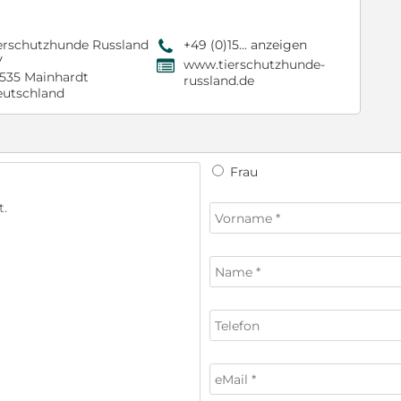
erschutzhunde Russland
+49 (0)15... anzeigen
9
V
www.tierschutzhunde-
,
535 Mainhardt
russland.de
utschland
Frau