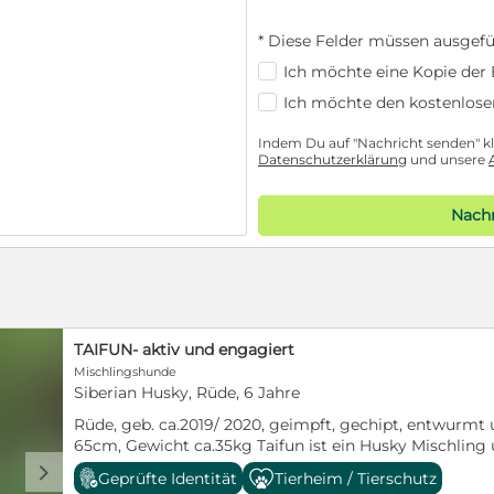
* Diese Felder müssen ausgefü
Ich möchte eine Kopie der E
Ich möchte den kostenlose
Indem Du auf "Nachricht senden" kli
Datenschutzerklärung
und unsere
Nachr
TAIFUN- aktiv und engagiert
Mischlingshunde
Siberian Husky, Rüde, 6 Jahre
Rüde, geb. ca.2019/ 2020, geimpft, gechipt, entwurmt 
65cm, Gewicht ca.35kg Taifun ist ein Husky Mischlin
Ehre. Taifun ist energievoll, liebevollund sehr aufgesch
d
Geprüfte Identität
Tierheim / Tierschutz
Taifun ist verträglich mit Artgenossen. Über Katzen 