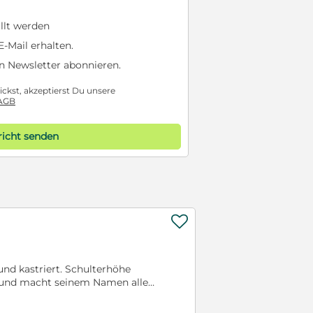
llt werden
-Mail erhalten.
n Newsletter abonnieren.
ckst, akzeptierst Du unsere
AGB
icht senden

und kastriert. Schulterhöhe
g und macht seinem Namen alle
lossen. Er liebt alle Menschen .
können wir keine Aussage machen,