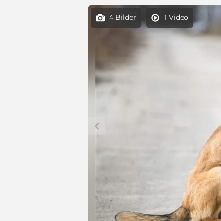
4 Bilder
1 Video


c