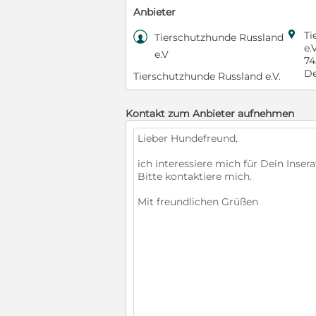
Anbieter

Ti

Tierschutzhunde Russland
e.
e.V
74
De
Tierschutzhunde Russland e.V.
Kontakt zum Anbieter aufnehmen