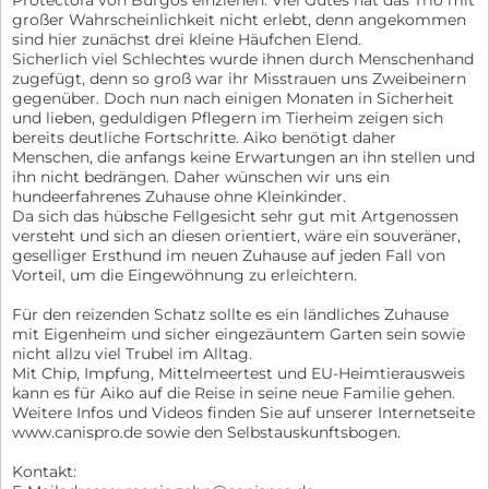
Protectora von Burgos einziehen. Viel Gutes hat das Trio mit
großer Wahrscheinlichkeit nicht erlebt, denn angekommen
sind hier zunächst drei kleine Häufchen Elend.
Sicherlich viel Schlechtes wurde ihnen durch Menschenhand
zugefügt, denn so groß war ihr Misstrauen uns Zweibeinern
gegenüber. Doch nun nach einigen Monaten in Sicherheit
und lieben, geduldigen Pflegern im Tierheim zeigen sich
bereits deutliche Fortschritte. Aiko benötigt daher
Menschen, die anfangs keine Erwartungen an ihn stellen und
ihn nicht bedrängen. Daher wünschen wir uns ein
hundeerfahrenes Zuhause ohne Kleinkinder.
Da sich das hübsche Fellgesicht sehr gut mit Artgenossen
versteht und sich an diesen orientiert, wäre ein souveräner,
geselliger Ersthund im neuen Zuhause auf jeden Fall von
Vorteil, um die Eingewöhnung zu erleichtern.
Für den reizenden Schatz sollte es ein ländliches Zuhause
mit Eigenheim und sicher eingezäuntem Garten sein sowie
nicht allzu viel Trubel im Alltag.
Mit Chip, Impfung, Mittelmeertest und EU-Heimtierausweis
kann es für Aiko auf die Reise in seine neue Familie gehen.
Weitere Infos und Videos finden Sie auf unserer Internetseite
www.canispro.de sowie den Selbstauskunftsbogen.
Kontakt: