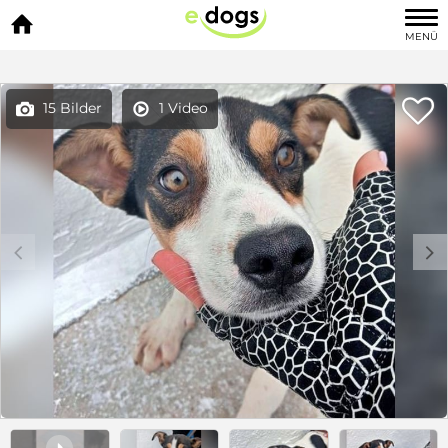

MENÜ

15 Bilder
1 Video


c
d
