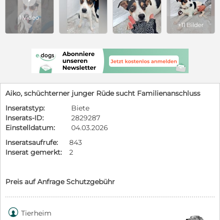
1 Video
+11 Bilder
Aiko, schüchterner junger Rüde sucht Familienanschluss
Inseratstyp:
Biete
Inserats-ID:
2829287
Einstelldatum:
04.03.2026
Inseratsaufrufe:
843
Inserat gemerkt:
2
Preis auf Anfrage Schutzgebühr

Tierheim