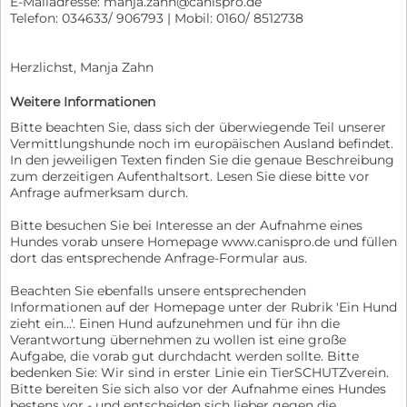
E-Mailadresse: manja.zahn@canispro.de
Telefon: 034633/ 906793 | Mobil: 0160/ 8512738
Herzlichst, Manja Zahn
Weitere Informationen
Bitte beachten Sie, dass sich der überwiegende Teil unserer
Vermittlungshunde noch im europäischen Ausland befindet.
In den jeweiligen Texten finden Sie die genaue Beschreibung
zum derzeitigen Aufenthaltsort. Lesen Sie diese bitte vor
Anfrage aufmerksam durch.
Bitte besuchen Sie bei Interesse an der Aufnahme eines
Hundes vorab unsere Homepage www.canispro.de und füllen
dort das entsprechende Anfrage-Formular aus.
Beachten Sie ebenfalls unsere entsprechenden
Informationen auf der Homepage unter der Rubrik 'Ein Hund
zieht ein...'. Einen Hund aufzunehmen und für ihn die
Verantwortung übernehmen zu wollen ist eine große
Aufgabe, die vorab gut durchdacht werden sollte. Bitte
bedenken Sie: Wir sind in erster Linie ein TierSCHUTZverein.
Bitte bereiten Sie sich also vor der Aufnahme eines Hundes
bestens vor - und entscheiden sich lieber gegen die