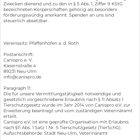
Zwecken dienend und zu den in § 5 Abs. 1, Ziffer 9 KStG
bezeichneten Körperschaften gehörig als besonders
förderungswürdig anerkannt. Spenden an uns sind
steuerlich absetzbar.
Vereinssitz: Pfaffenhofen a. d. Roth
Postanschrift:
Canispro e. V.
Kasernstraße 4
89231 Neu-Ulm
info@canispro.de
Paragraph 11:
Die für unsere Vermittlungstätigkeit notwendige und
gesetzlich vorgeschriebene Erlaubnis nach § 11 Absatz 1
Tierschutzgesetz wurde im Jahr 2014 von Canispro e.V. zur
Erweiterung beantragt und vom zuständigen Veterinäramt
erteilt.
Canispro e.V. ist eine geprüfte Organisation mit Erlaubnis
nach §11 Abs. 1 Satz 1 Nr. 5 Tierschutzgesetz (TierSchG).
Aufsichtsbehörde: Stadt Neu-Ulm, Veterinäramt