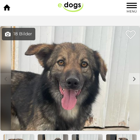

MENÜ

18 Bilder

c
d