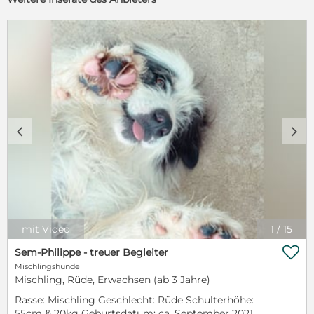
c
d
mit Video
1
/
15

Sem-Philippe - treuer Begleiter
Mischlingshunde
Mischling, Rüde, Erwachsen (ab 3 Jahre)
Rasse: Mischling Geschlecht: Rüde Schulterhöhe:
55cm & 20kg Geburtsdatum: ca. September 2021