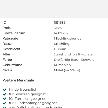
ID
1551689
Preis
315 €
Einstelldatum
14.07.2021
Kategorie
Mischlingshunde
Rasse
Mischling
Geschlecht
Hündin
Alter
Junghund (bis 6 Monate)
Farbe
Dreifarbig Braun Schwarz
Geburtsland
Rumänien
Größe
Mittel (bis 50cm)
Weitere Merkmale
Kinderfreundlich
für Senioren geeignet
für Familien geeignet
für Hundeanfänger geeignet
verträglich mit anderen Hunden