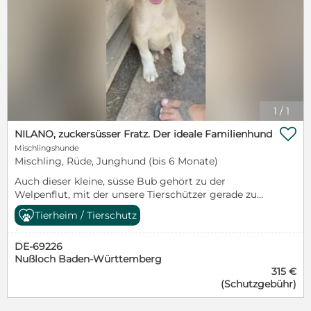
1
/
1

NILANO, zuckersüsser Fratz. Der ideale Familienhund
Mischlingshunde
Mischling, Rüde, Junghund (bis 6 Monate)
Auch dieser kleine, süsse Bub gehört zu der
Welpenflut, mit der unsere Tierschützer gerade zu
kämpfen haben. Es reisst einfach nicht ab. Entweder
Tierheim / Tierschutz
werden die kleinen Mäuse einfach entsorgt weil man
sie nicht haben will. Sie werden im Wald, auf Feldern
DE-69226
oder einfach am Strassenrand ausgesetzt. Auch die
Nußloch Baden-Württemberg
Hundefänger bringen täglich trächtige Hündinnen
315 €
ins Shelter wo die Hündinnen ihre Welpen zur Welt
(Schutzgebühr)
bringen müssen. Sie gebären die Welpen auf dem
blanken Betonboden. Es ist einfach nur eine