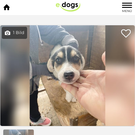

MENÜ

1 Bild
