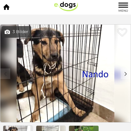

MENÜ

3 Bilder

c
d