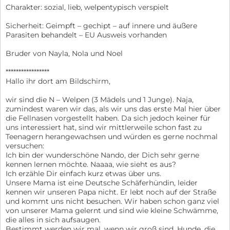
Charakter: sozial, lieb, welpentypisch verspielt
Sicherheit: Geimpft – gechipt – auf innere und äußere
Parasiten behandelt – EU Ausweis vorhanden
Bruder von Nayla, Nola und Noel
*****************
Hallo ihr dort am Bildschirm,
wir sind die N – Welpen (3 Mädels und 1 Junge). Naja,
zumindest waren wir das, als wir uns das erste Mal hier über
die Fellnasen vorgestellt haben. Da sich jedoch keiner für
uns interessiert hat, sind wir mittlerweile schon fast zu
Teenagern herangewachsen und würden es gerne nochmal
versuchen:
Ich bin der wunderschöne Nando, der Dich sehr gerne
kennen lernen möchte. Naaaa, wie sieht es aus?
Ich erzähle Dir einfach kurz etwas über uns.
Unsere Mama ist eine Deutsche Schäferhündin, leider
kennen wir unseren Papa nicht. Er lebt noch auf der Straße
und kommt uns nicht besuchen. Wir haben schon ganz viel
von unserer Mama gelernt und sind wie kleine Schwämme,
die alles in sich aufsaugen.
Bestimmt werden wir mal, wenn wir groß sind, Hunde, die