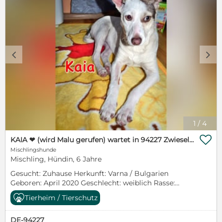
c
d
1
/
4

KAIA ❤ (wird Malu gerufen) wartet in 94227 Zwiesel auf Dich
Mischlingshunde
Mischling, Hündin, 6 Jahre
Gesucht: Zuhause Herkunft: Varna / Bulgarien
Geboren: April 2020 Geschlecht: weiblich Rasse:
Strassenmix , mittel (40cm) Besonderheiten:
Tierheim / Tierschutz
Verträglich mit: Hunden: ja Katzen: ja Kindern: ja
Charakter: freundlich, sozial, liebe junge Hundedame
DE-94227
Sicherheit: Geimpft – gechipt – auf innere und