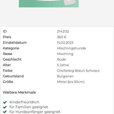
ID
2142132
Preis
360 €
Einstelldatum
15.02.2023
Kategorie
Mischlingshunde
Rasse
Mischling
Geschlecht
Rüde
Alter
5 Jahre
Farbe
Dreifarbig Braun Schwarz
Geburtsland
Bulgarien
Größe
Mittel (bis 50cm)
Weitere Merkmale
Kinderfreundlich
für Familien geeignet
für Hundeanfänger geeignet