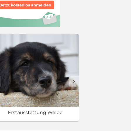
Welcher Hund 
d
Erstausstattung Welpe