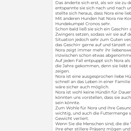
Das änderte sich erst, als wir sie zu
entspannte sie sich nach und nach un
stellte sich heraus, dass Nora eine li
Mit anderen Hunden hat Nora nie Konf
Hundekumpel Cronos sehr.
Schon bald ließ sie sich ein Geschirr
Zwingers setzen, sodass wir sie auf d
Situation jedoch sehr zum Guten verä
das Geschirr gerne auf und tänzelt vo
Nora zeigt immer mehr ihr liebenswer
inzwischen schon etwas abgenomme
Auf jeden Fall entpuppt sich Nora als
die Jahre gekommen, denn sie liebt 
zeigen.
Nora ist eine ausgesprochen liebe Hü
schnell an das Leben in einer Famil
wäre sicher auch möglich.
Nora ist wohl keine Hündin für Dauer
könnten uns vorstellen, dass sie auc
sein könnte.
Zum Wohle für Nora und ihre Gesun
wichtig, und auch die Futtermenge s
Gewicht verliert.
Wenn Sie die Menschen sind, die die
ihre eher stillere Präsenz mögen u