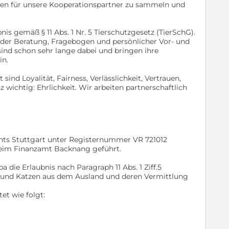
en für unsere Kooperationspartner zu sammeln und
nis gemäß § 11 Abs. 1 Nr. 5 Tierschutzgesetz (TierSchG).
nder Beratung, Fragebogen und persönlicher Vor- und
sind schon sehr lange dabei und bringen ihre
in.
sind Loyalität, Fairness, Verlässlichkeit, Vertrauen,
ichtig: Ehrlichkeit. Wir arbeiten partnerschaftlich
chts Stuttgart unter Registernummer VR 721012
beim Finanzamt Backnang geführt.
pa die Erlaubnis nach Paragraph 11 Abs. 1 Ziff.5
 und Katzen aus dem Ausland und deren Vermittlung
et wie folgt: