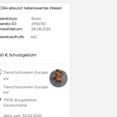
ORA-absulut liebenswertes Wesen
seratstyp:
Biete
serats-ID:
2956761
instelldatum:
28.08.2025
seratsaufrufe:
462
50 € Schutzgebühr

Tierschutzverein Europa
e.V.
Tierschutzverein Europa
e.V.

71576 Burgstetten
Deutschland
Aktiv seit: 30.03.2020