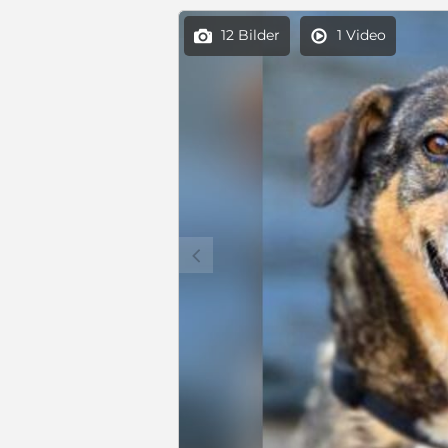
12 Bilder
1 Video


c