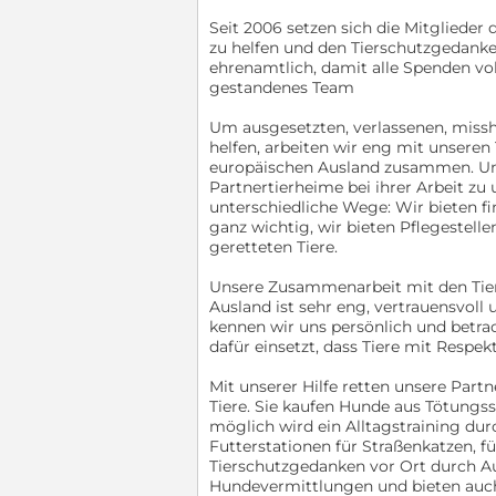
Seit 2006 setzen sich die Mitglieder 
zu helfen und den Tierschutzgedanke
ehrenamtlich, damit alle Spenden vo
gestandenes Team
Um ausgesetzten, verlassenen, miss
helfen, arbeiten wir eng mit unsere
europäischen Ausland zusammen. Uns
Partnertierheime bei ihrer Arbeit zu
unterschiedliche Wege: Wir bieten fi
ganz wichtig, wir bieten Pflegestelle
geretteten Tiere.
Unsere Zusammenarbeit mit den Tier
Ausland ist sehr eng, vertrauensvol
kennen wir uns persönlich und betra
dafür einsetzt, dass Tiere mit Resp
Mit unserer Hilfe retten unsere Part
Tiere. Sie kaufen Hunde aus Tötungs
möglich wird ein Alltagstraining dur
Futterstationen für Straßenkatzen, f
Tierschutzgedanken vor Ort durch Au
Hundevermittlungen und bieten auch 