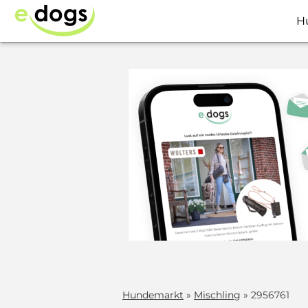
H
Hundemarkt
»
Mischling
» 2956761