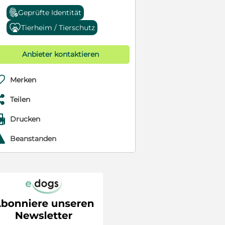
Geprüfte Identität
Tierheim / Tierschutz
Anbieter kontaktieren

Merken

Teilen

Drucken
r
Beanstanden