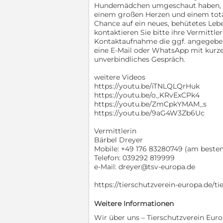
Hundemädchen umgeschaut haben, dan
einem großen Herzen und einem total
Chance auf ein neues, behütetes Le
kontaktieren Sie bitte ihre Vermittler
Kontaktaufnahme die ggf. angegeben
eine E-Mail oder WhatsApp mit kurze
unverbindliches Gespräch.
weitere Videos
https://youtu.be/iTNLQLQrHuk
https://youtu.be/o_KRvExCPk4
https://youtu.be/ZmCpkYMAM_s
https://youtu.be/9aG4W3Zb6Uc
Vermittlerin
Bärbel Dreyer
Mobile: +49 176 83280749 (am besten 
Telefon: 039292 819999
e-Mail: dreyer@tsv-europa.de
https://tierschutzverein-europa.de/t
Weitere Informationen
Wir über uns – Tierschutzverein Europ