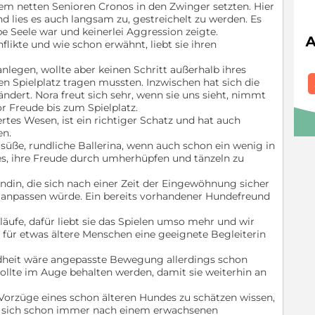
 dem netten Senioren Cronos in den Zwinger setzten. Hier
d lies es auch langsam zu, gestreichelt zu werden. Es
ebe Seele war und keinerlei Aggression zeigte.
likte und wie schon erwähnt, liebt sie ihren
 anlegen, wollte aber keinen Schritt außerhalb ihres
en Spielplatz tragen mussten. Inzwischen hat sich die
ndert. Nora freut sich sehr, wenn sie uns sieht, nimmt
r Freude bis zum Spielplatz.
tes Wesen, ist ein richtiger Schatz und hat auch
n.
 süße, rundliche Ballerina, wenn auch schon ein wenig in
es, ihre Freude durch umherhüpfen und tänzeln zu
ndin, die sich nach einer Zeit der Eingewöhnung sicher
ie anpassen würde. Ein bereits vorhandener Hundefreund
läufe, dafür liebt sie das Spielen umso mehr und wir
h für etwas ältere Menschen eine geeignete Begleiterin
dheit wäre angepasste Bewegung allerdings schon
ollte im Auge behalten werden, damit sie weiterhin an
 Vorzüge eines schon älteren Hundes zu schätzen wissen,
nd sich schon immer nach einem erwachsenen