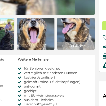
+8 Bilder
Weitere Merkmale
nde
für Senioren geeignet
verträglich mit anderen Hunden
kastriert/sterilisiert
geimpft (mind. Pflichtimpfungen)
un
entwurmt
gechipt
mit EU-Heimtierausweis
aus dem Tierheim
m)
Tierschutzgesetz §11