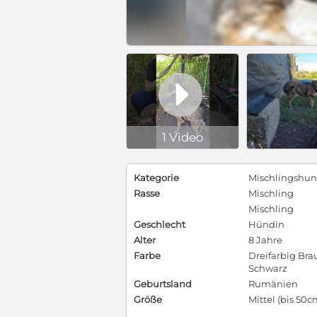

1 Video
Kategorie
Mischlingshu
Rasse
Mischling
Mischling
Geschlecht
Hündin
Alter
8 Jahre
Farbe
Dreifarbig Bra
Schwarz
Geburtsland
Rumänien
Größe
Mittel (bis 50c