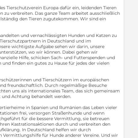
des Tierschutzverein Europa dafür ein, leidenden Tieren
n zu verbreiten. Das ganze Team arbeitet ausschließlich
llständig den Tieren zugutekommen. Wir sind ein
handelten und vernachlässigten Hunden und Katzen zu
n Tierschutzpartnern in Deutschland und im
ere wichtigste Aufgabe sehen wir darin, unsere
 unterstützen, wo wir können. Dabei gehen wir
nanzielle Hilfe, schicken Sach- und Futterspenden und
n und finden ein gutes zu Hause für jedes der vielen
schützerinnen und Tierschützern im europäischen
l und freundschaftlich. Durch regelmäßige Besuche
chten uns als internationales Team, das sich gemeinsam
ekt und Achtung behandelt werden.
nertierheime in Spanien und Rumänien das Leben vieler
stationen frei, versorgen Straßenhunde und wenn
chgeführt für die bessere Vermittlung, sie betreuen
ühren Kastrationsaktionen durch und verbreiten den
fklärung. In Deutschland helfen wir durch
Vermittlungshilfe für Hunde anderer Vereine. Und wir