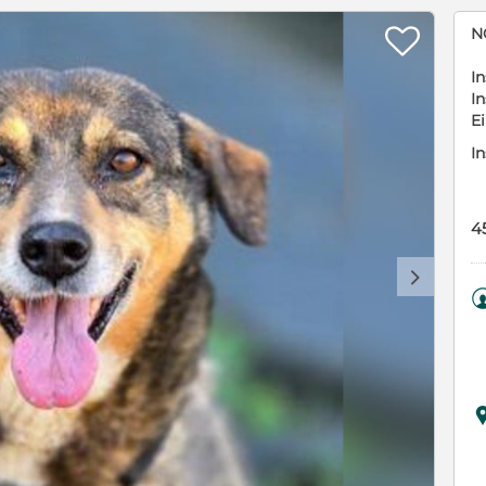

N
In
In
E
In
4
d