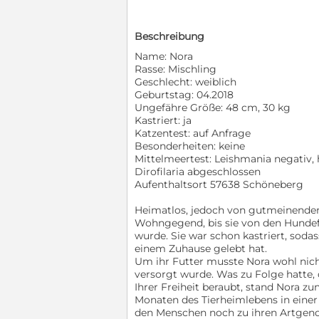
Beschreibung
Name: Nora
Rasse: Mischling
Geschlecht: weiblich
Geburtstag: 04.2018
Ungefähre Größe: 48 cm, 30 kg
Kastriert: ja
Katzentest: auf Anfrage
Besonderheiten: keine
Mittelmeertest: Leishmania negativ,
Dirofilaria abgeschlossen
Aufenthaltsort 57638 Schöneberg
Heimatlos, jedoch von gutmeinenden 
Wohngegend, bis sie von den Hundef
wurde. Sie war schon kastriert, sod
einem Zuhause gelebt hat.
Um ihr Futter musste Nora wohl nic
versorgt wurde. Was zu Folge hatte, 
Ihrer Freiheit beraubt, stand Nora zu
Monaten des Tierheimlebens in einer
den Menschen noch zu ihren Artgeno