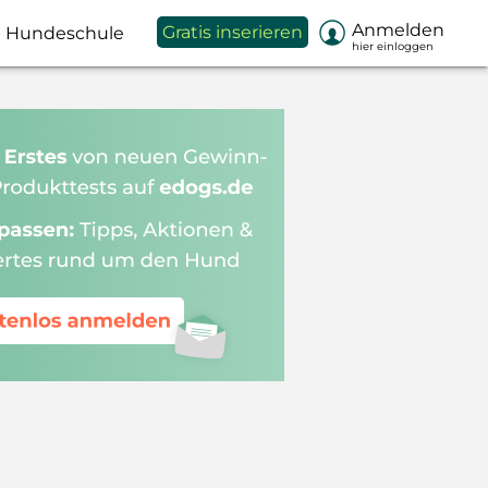

Anmelden
Gratis inserieren
Hundeschule
hier einloggen